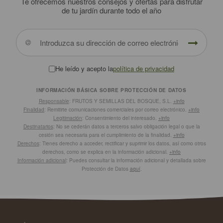
Te ofrecemos nuestros consejos y ofertas para disfrutar
de tu jardín durante todo el año
He leído y acepto la
política de privacidad
INFORMACIÓN BÁSICA SOBRE PROTECCIÓN DE DATOS
Responsable
: FRUTOS Y SEMILLAS DEL BOSQUE, S.L.
+info
Finalidad
: Remitirte comunicaciones comerciales por correo electrónico.
+info
Legitimación
: Consentimiento del interesado.
+info
Destinatarios
: No se cederán datos a terceros salvo obligación legal o que la
cesión sea necesaria para el cumplimiento de la finalidad.
+info
Derechos
: Tienes derecho a acceder, rectificar y suprimir los datos, así como otros
derechos, como se explica en la información adicional.
+info
Información adicional
: Puedes consultar la información adicional y detallada sobre
Protección de Datos
aquí
.