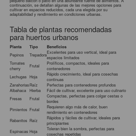
pequeño balcón o patio en una abundante fuente de alimentos. A
continuación, se detallan algunas de las mejores opciones para
cultivar en espacios reducidos, cada una elegida por su
adaptabilidad y rendimiento en condiciones urbanas.
Tabla de plantas recomendadas
para huertos urbanos
Planta
Tipo
Beneficios
Excelentes para uso vertical, ideal para
Pepinos
Trepadora
espacios limitados
Tomates
Prolíficos, compactos, ideales para
Frutal
cherry
contenedores
Rápido crecimiento, ideal para cosechas
Lechugas
Hoja
continuas
Zanahorias
Raíz
Perfectas para contenedores profundos
Albahaca
Hierba
Fácil de cultivar, excelente para uso culinario
Compactas, perfectas para colgar cestas o
Fresas
Frutal
bordes
Requieren algo más de calor, buen
Pimientos
Frutal
rendimiento en contenedores
Rápidos y fáciles de cultivar, ideales para
Rabanitos
Raíz
principiantes
Toleran bien la sombra, perfectas para
Espinacas
Hoja
cosechas repetidas