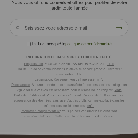
Nous vous offrons conseils et offres pour profiter de votre
jardin toute l'année
J'ai lu et accepté la
politique de confidentialité
INFORMATION DE BASE SUR LA CONFIDENTIALITÉ
Responsable
: FRUTOS Y SEMILLAS DEL BOSQUE, S.L.
+info
Finalité
: Envoi de communications relatives au service proposé, traitement
commandes.
+info
Legitimation
: Consentement de l'interessé.
+info
Destinataires
: Aucune donnée ne sera transférée à des tiers à moins d'obligation
légale ou si la cession est nécessaire pour la réalisation de l'objectif.
+info
Droits de désistement
: Vous disposez d'un droit d'accès, de rectification et de
suppression des données, ainsi que d'autres droits, comme expliqué dans les
informations comlémentaires.
+info
Information complémentaire
: Vous pouvez consulter les informations
complémentaires et détaillées sur la protection des données
ici
.