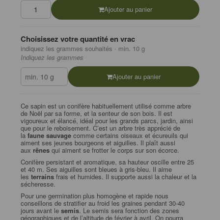
Ajouter au panier
Choisissez votre quantité en vrac
indiquez les grammes souhaités · min. 10 g
Indiquez les grammes
Ajouter au panier
Ce sapin est un conifère habituellement utilisé comme arbre
de Noël par sa forme, et la senteur de son bois. Il est
vigoureux et élancé, idéal pour les grands parcs, jardin, ainsi
que pour le reboisement. C’est un arbre très apprécié de
la
faune sauvage
comme certains oiseaux et écureuils qui
aiment ses jeunes bourgeons et aiguilles. Il plaît aussi
aux
rênes
qui aiment se frotter le corps sur son écorce.
Conifère persistant et aromatique, sa hauteur oscille entre 25
et 40 m. Ses aiguilles sont bleues à gris-bleu. Il aime
les
terrains
frais et humides. Il supporte aussi la chaleur et la
sécheresse.
Pour une germination plus homogène et rapide nous
conseillons de stratifier au froid les graines pendant 30-40
jours avant le
semis
. Le semis sera fonction des zones
géographiques et de l’altitude de février à avril. On pourra