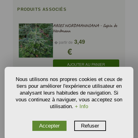
PRODUITS ASSOCIÉS
ABIES NORDMANNIANA - Sapin de
Nordmann
3,49
� partir de
€
AJOUTER AU PANIER
Nous utilisons nos propres cookies et ceux de
tiers pour améliorer l'expérience utilisateur en
ABIES PINSAPO - Sapin d'Espagne
analysant leurs habitudes de navigation. Si
3,49
vous continuez à naviguer, vous acceptez son
� partir de
€
utilisation.
+ Info
AJOUTER AU PANIER
Accepter
Refuser