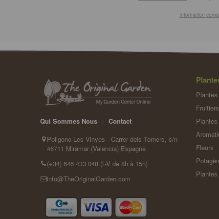
Information comp
Plante
Plantes 
Fruitiers
Plantes 
Qui Sommes Nous
|
Contact
Aromati
Poligono Les Vinyes - Carrer dels Torners, s/n
Fleurs
46711 Miramar (Valencia) Espagne
Potagèr
(+34) 646 433 048 (L-V de 8h à 15h)
Plantes
info@TheOriginalGarden.com