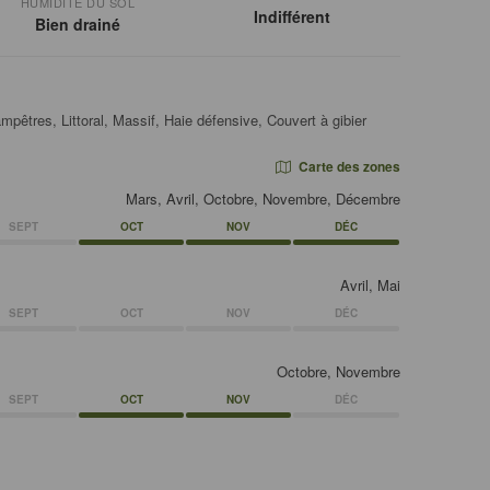
HUMIDITÉ DU SOL
Indifférent
Bien drainé
mpêtres, Littoral, Massif, Haie défensive, Couvert à gibier
Carte des zones
Mars, Avril, Octobre, Novembre, Décembre
SEPT
OCT
NOV
DÉC
Avril, Mai
SEPT
OCT
NOV
DÉC
Octobre, Novembre
SEPT
OCT
NOV
DÉC