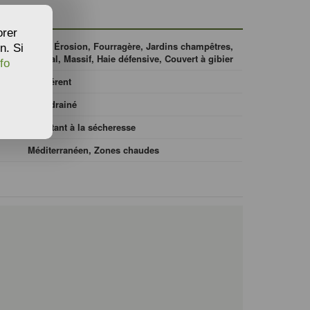
orer
Isolé, Érosion, Fourragère, Jardins champêtres,
n. Si
Littoral, Massif, Haie défensive, Couvert à gibier
fo
Indifférent
Bien drainé
Résistant à la sécheresse
Méditerranéen, Zones chaudes