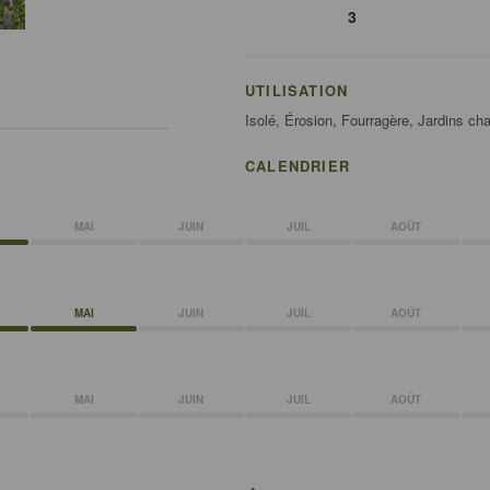
3
UTILISATION
Isolé, Érosion, Fourragère, Jardins cha
CALENDRIER
MAI
JUIN
JUIL
AOÛT
MAI
JUIN
JUIL
AOÛT
MAI
JUIN
JUIL
AOÛT