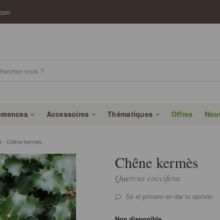
.com
emences
Accessoires
Thématiques
Offres
Nou
- Chêne kermès
Chêne kermès
Quercus coccifera
Sé el primero en dar tu opinión
Non disponible