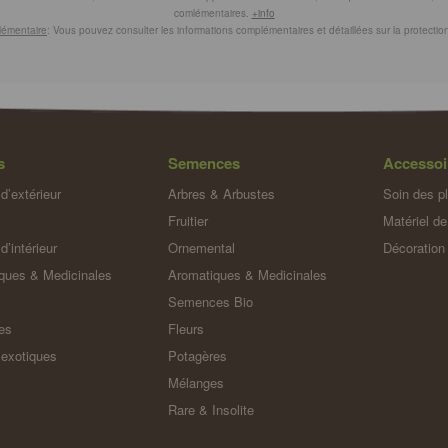
comlémentaires.
+info
lémentaire
: Vous pouvez consulter les informations complémentaires et détaillées sur la protect
s
Semences
Accessoi
d’extérieur
Arbres & Arbustes
Soin des p
Fruitier
Matériel de
d’intérieur
Ornemental
Décoration
ques & Medicinales
Aromatiques & Medicinales
Semences Bio
es
Fleurs
 exotiques
Potagères
Mélanges
Rare & Insolite