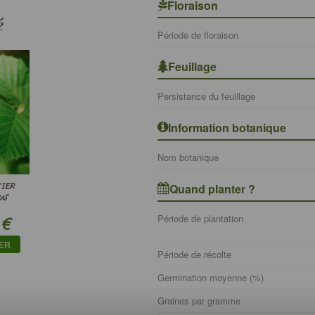
Floraison
é
Période de floraison
Feuillage
Persistance du feuillage
Information botanique
Nom botanique
Quand planter ?
TIER
US
Période de plantation
€
IER
Période de récolte
Germination moyenne (%)
Graines par gramme