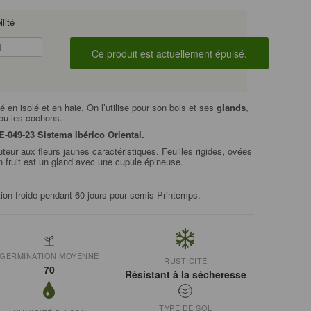
lité
é en isolé et en haie. On l’utilise pour son bois et ses
glands
,
ou les cochons.
E-049-23 Sistema Ibérico Oriental.
teur aux fleurs jaunes caractéristiques. Feuilles rigides, ovées
n fruit est un gland avec une cupule épineuse.
tion froide pendant 60 jours pour semis Printemps.
GERMINATION MOYENNE
RUSTICITÉ
70
Résistant à la sécheresse
TYPE DE SOL