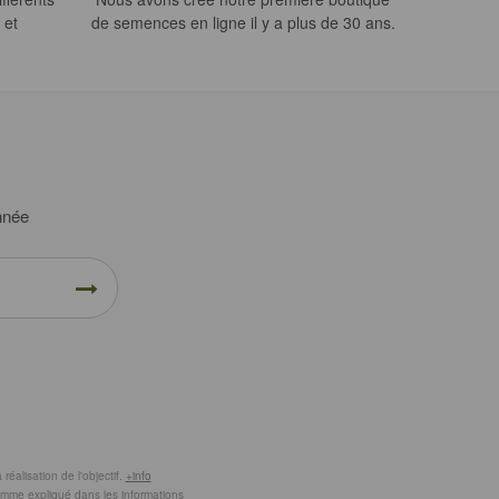
 et
de semences en ligne il y a plus de 30 ans.
année
éalisation de l'objectif.
+info
comme expliqué dans les informations