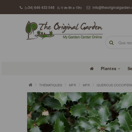
(+34) 646 433 048
info@theoriginalgarden
(L-V de 8h a 15h)
Plantes
S
THÉMATIQUES
MFR
MFR
QUERCUS COCCIFERA 