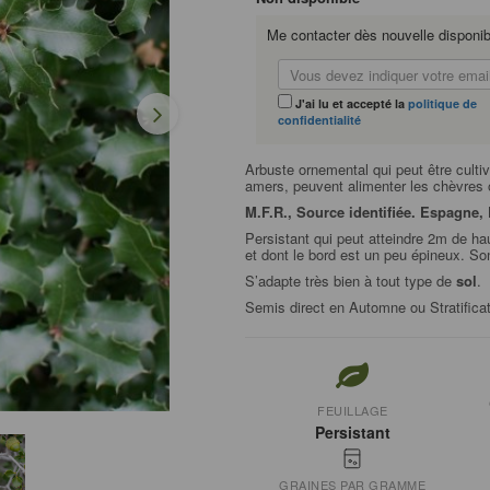
Me contacter dès nouvelle disponibi
J'ai lu et accepté la
politique de
confidentialité
Arbuste ornemental qui peut être cultiv
amers, peuvent alimenter les chèvres 
M.F.R., Source identifiée. Espagne, 
Persistant qui peut atteindre 2m de hau
et dont le bord est un peu épineux. So
S’adapte très bien à tout type de
sol
.
Semis direct en Automne ou Stratifica
FEUILLAGE
Persistant
GRAINES PAR GRAMME