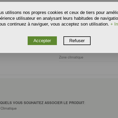
Où planter ?
s utilisons nos propres cookies et ceux de tiers pour améli
Type d'utilisation
périence utilisateur en analysant leurs habitudes de navigatio
ous continuez à naviguer, vous acceptez son utilisation.
+ In
Type de sol
Humidité du sol
Accepter
Refuser
Rusticité
Zone climatique
SQUELS VOUS SOUHAITEZ ASSOCIER LE PRODUIT
:
Climatique