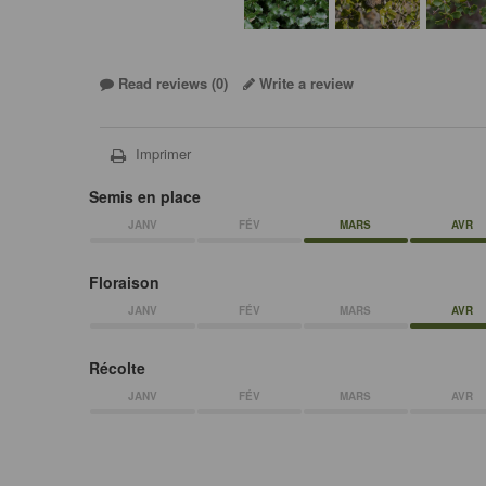
Read reviews (
0
)
Write a review
Imprimer
Semis en place
JANV
FÉV
MARS
AVR
Floraison
JANV
FÉV
MARS
AVR
Récolte
JANV
FÉV
MARS
AVR