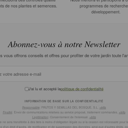
ts de nos plantes et semences.
programmes de recherche
développement.
Abonnez-vous à notre Newsletter
 vous offrons conseils et offres pour profiter de votre jardin toute l'
J'ai lu et accepté la
politique de confidentialité
INFORMATION DE BASE SUR LA CONFIDENTIALITÉ
Responsable
: FRUTOS Y SEMILLAS DEL BOSQUE, S.L.
+info
Finalité
: Envoi de communications relatives au service proposé, traitement commandes.
+info
Legitimation
: Consentement de l'interessé.
+info
ne sera transférée à des tiers à moins d'obligation légale ou si la cession est nécessaire pour la r
z d'un droit d'accès, de rectification et de suppression des données, ainsi que d'autres droits, 