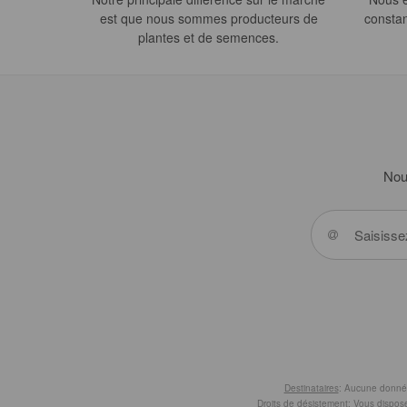
est que nous sommes producteurs de
constan
plantes et de semences.
Nous
Destinataires
: Aucune donnée 
Droits de désistement
: Vous dispose