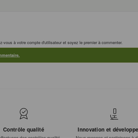
z-vous à votre compte d'utilisateur et soyez le premier à commenter.
mmentaire.
Contrôle qualité
Innovation et développ
ffectuons des contrôles qualité
Nous menons et participons à di