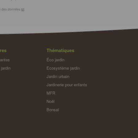
ion des données
ici
.
res
Thématiques
lantes
Éco jardin
 jardin
Ecosystème jardin
Jardin urbain
Jardinerie pour enfants
MFR
Noël
Bonsaï