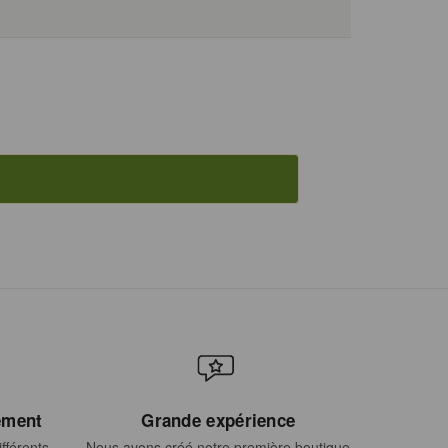
ement
Grande expérience
fférents
Nous avons créé notre première boutique