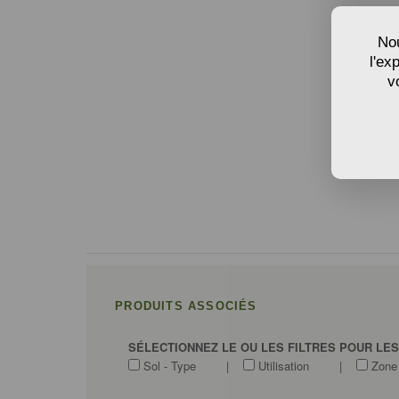
Nou
l'ex
v
PRODUITS ASSOCIÉS
SÉLECTIONNEZ LE OU LES FILTRES POUR LE
Sol - Type
|
Utilisation
|
Zone 