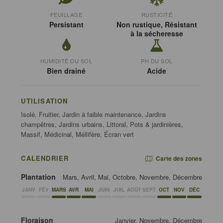
FEUILLAGE
RUSTICITÉ
Persistant
Non rustique, Résistant
à la sécheresse
HUMIDITÉ DU SOL
PH DU SOL
Bien drainé
Acide
UTILISATION
Isolé, Fruitier, Jardin à faible maintenance, Jardins
champêtres, Jardins urbains, Littoral, Pots & jardinières,
Massif, Médicinal, Méllifère, Écran vert
CALENDRIER
Carte des zones
Plantation
Mars, Avril, Mai, Octobre, Novembre, Décembre
JANV
FÉV
MARS
AVR
MAI
JUIN
JUIL
AOÛT
SEPT
OCT
NOV
DÉC
Floraison
Janvier, Novembre, Décembre