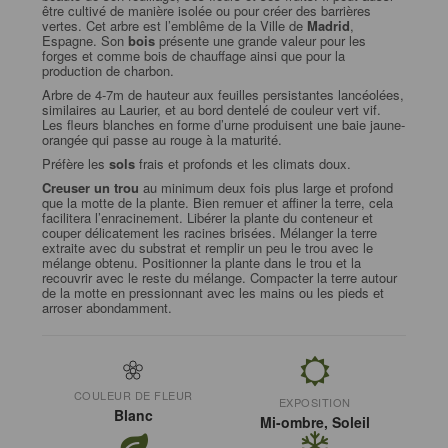
être cultivé de manière isolée ou pour créer des barrières
vertes. Cet arbre est l’emblême de la Ville de
Madrid
,
Espagne. Son
bois
présente une grande valeur pour les
forges et comme bois de chauffage ainsi que pour la
production de charbon.
Arbre de 4-7m de hauteur aux feuilles persistantes lancéolées,
similaires au Laurier, et au bord dentelé de couleur vert vif.
Les fleurs blanches en forme d’urne produisent une baie jaune-
orangée qui passe au rouge à la maturité.
Préfère les
sols
frais et profonds et les climats doux.
Creuser un trou
au minimum deux fois plus large et profond
que la motte de la plante. Bien remuer et affiner la terre, cela
facilitera l’enracinement. Libérer la plante du conteneur et
couper délicatement les racines brisées. Mélanger la terre
extraite avec du substrat et remplir un peu le trou avec le
mélange obtenu. Positionner la plante dans le trou et la
recouvrir avec le reste du mélange. Compacter la terre autour
de la motte en pressionnant avec les mains ou les pieds et
arroser abondamment.
COULEUR DE FLEUR
EXPOSITION
Blanc
Mi-ombre, Soleil