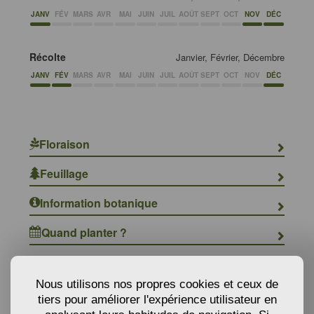
JANV
FÉV
MARS
AVR
MAI
JUIN
JUIL
AOÛT
SEPT
OCT
NOV
DÉC
Récolte
Janvier, Février, Décembre
JANV
FÉV
MARS
AVR
MAI
JUIN
JUIL
AOÛT
SEPT
OCT
NOV
DÉC
Floraison
Feuillage
Information botanique
Quand planter ?
Où planter ?
Nous utilisons nos propres cookies et ceux de
tiers pour améliorer l'expérience utilisateur en