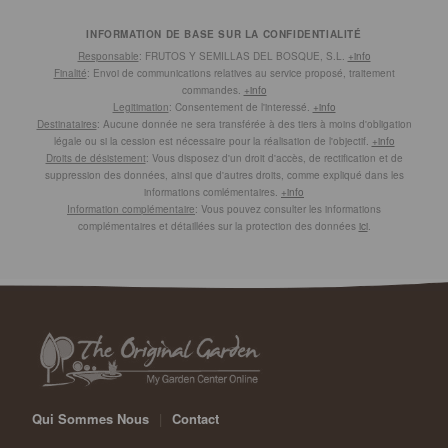
INFORMATION DE BASE SUR LA CONFIDENTIALITÉ
Responsable
: FRUTOS Y SEMILLAS DEL BOSQUE, S.L.
+info
Finalité
: Envoi de communications relatives au service proposé, traitement
commandes.
+info
Legitimation
: Consentement de l'interessé.
+info
Destinataires
: Aucune donnée ne sera transférée à des tiers à moins d'obligation
légale ou si la cession est nécessaire pour la réalisation de l'objectif.
+info
Droits de désistement
: Vous disposez d'un droit d'accès, de rectification et de
suppression des données, ainsi que d'autres droits, comme expliqué dans les
informations comlémentaires.
+info
Information complémentaire
: Vous pouvez consulter les informations
complémentaires et détaillées sur la protection des données
ici
.
Qui Sommes Nous
|
Contact