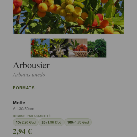
Arbousier
Arbutus unedo
FORMATS
Motte
Alt.30/50cm
REMISE PAR QUANTITÉ
10+
2,20 €/ud
25+
1,96 €/ud
100+
1,76 €/ud
2,94 €