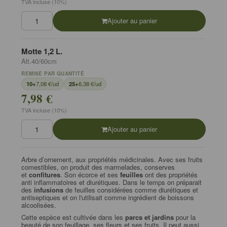
TVA incluse (10%)
Ajouter au panier
Motte 1,2 L.
Alt.40/60cm
REMISE PAR QUANTITÉ
10+
7,08 €/ud
25+
6,38 €/ud
7,98 €
TVA incluse (10%)
Ajouter au panier
Arbre d’ornement, aux propriétés médicinales.
Avec ses fruits
comestibles, on produit des marmelades, conserves
et
confitures
. Son écorce et ses
feuilles
ont des propriétés
anti inflammatoires et diurétiques. Dans le temps on préparait
des
infusions
de feuilles considérées comme diurétiques et
antiseptiques et on l'utilisait comme ingrédient de boissons
alcoolisées.
Cette espèce est cultivée dans les
parcs et jardins
pour la
beauté de son feuillage, ses fleurs et ses fruits. Il peut aussi