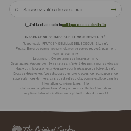
J'ai lu et accepté la
politique de confidentialité
INFORMATION DE BASE SUR LA CONFIDENTIALITÉ
Responsable
: FRUTOS Y SEMILLAS DEL BOSQUE, S.L.
+info
Finalité
: Envoi de communications relatives au service proposé, traitement
commandes.
+info
Legitimation
: Consentement de l'interessé.
+info
Destinataires
: Aucune donnée ne sera transférée à des tiers à moins d'obligation
légale ou si la cession est nécessaire pour la réalisation de l'objectif.
+info
Droits de désistement
: Vous disposez d'un droit d'accès, de rectification et de
suppression des données, ainsi que d'autres droits, comme expliqué dans les
informations comlémentaires.
+info
Information complémentaire
: Vous pouvez consulter les informations
complémentaires et détaillées sur la protection des données
ici
.