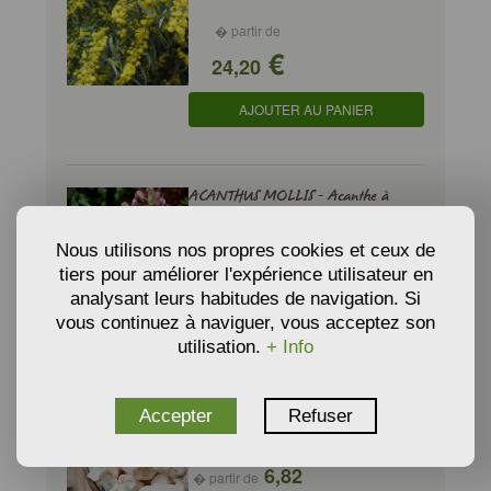
� partir de
€
24,20
AJOUTER AU PANIER
ACANTHUS MOLLIS - Acanthe à
feuilles molles
Nous utilisons nos propres cookies et ceux de
� partir de
tiers pour améliorer l'expérience utilisateur en
€
10,76
analysant leurs habitudes de navigation. Si
vous continuez à naviguer, vous acceptez son
AJOUTER AU PANIER
utilisation.
+ Info
Accepter
Refuser
ADANSONIA DIGITATA - Baobab
africain
6,82
� partir de