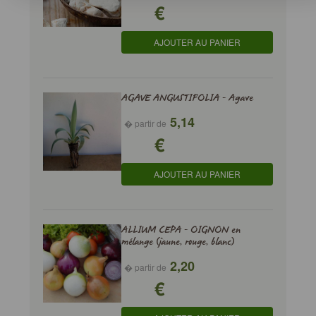
€
AJOUTER AU PANIER
AGAVE ANGUSTIFOLIA - Agave
5,14
� partir de
€
AJOUTER AU PANIER
ALLIUM CEPA - OIGNON en
mélange (jaune, rouge, blanc)
2,20
� partir de
€