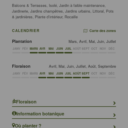
Balcons & Terrasses, Isolé, Jardin à faible maintenance,
Jardinerie, Jardins champêtres, Jardins urbains, Littoral, Pots
& jardinières, Plante d’intérieur, Rocaille
CALENDRIER
Carte des zones
Plantation
Mars, Avril, Mai, Juin, Juillet
JANV
FÉV
MARS
AVR
MAI
JUIN
JUIL
AOÛT
SEPT
OCT
NOV
DÉC
Floraison
Avril, Mai, Juin, Juillet, Août, Septembre
JANV
FÉV
MARS
AVR
MAI
JUIN
JUIL
AOÛT
SEPT
OCT
NOV
DÉC
Floraison
Information botanique
Où planter ?