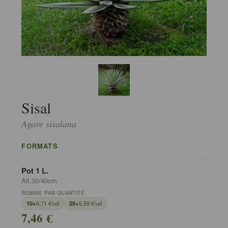
Sisal
Agave sisalana
FORMATS
Pot 1 L.
Alt.30/40cm
REMISE PAR QUANTITÉ
10+
6,71 €/ud
25+
5,59 €/ud
7,46 €