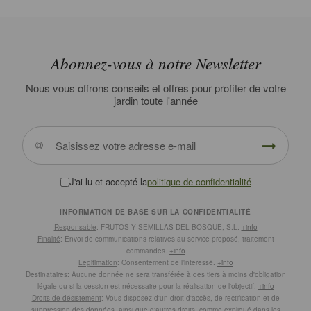
Abonnez-vous à notre Newsletter
Nous vous offrons conseils et offres pour profiter de votre
jardin toute l'année
J'ai lu et accepté la
politique de confidentialité
INFORMATION DE BASE SUR LA CONFIDENTIALITÉ
Responsable
: FRUTOS Y SEMILLAS DEL BOSQUE, S.L.
+info
Finalité
: Envoi de communications relatives au service proposé, traitement
commandes.
+info
Legitimation
: Consentement de l'interessé.
+info
Destinataires
: Aucune donnée ne sera transférée à des tiers à moins d'obligation
légale ou si la cession est nécessaire pour la réalisation de l'objectif.
+info
Droits de désistement
: Vous disposez d'un droit d'accès, de rectification et de
suppression des données, ainsi que d'autres droits, comme expliqué dans les