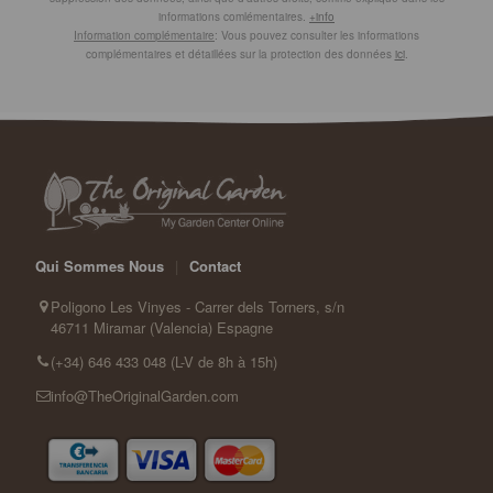
informations comlémentaires.
+info
Information complémentaire
: Vous pouvez consulter les informations
complémentaires et détaillées sur la protection des données
ici
.
Qui Sommes Nous
|
Contact
Poligono Les Vinyes - Carrer dels Torners, s/n
46711 Miramar (Valencia) Espagne
(+34) 646 433 048 (L-V de 8h à 15h)
info@TheOriginalGarden.com