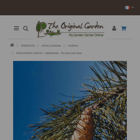
SEMENCES
Arbres & Arbustes
Conifères
PINUS NIGRA LARICIO - (Sélectionné) - Pin laricio de Corse