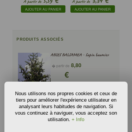
€
€
5,59
3,34
À partir de
À partir de
AJOUTER AU PANIER
AJOUTER AU PANIER
PRODUITS ASSOCIÉS
ABIES BALSAMEA - Sapin baumier
8,80
� partir de
€
AJOUTER AU PANIER
Nous utilisons nos propres cookies et ceux de
tiers pour améliorer l'expérience utilisateur en
analysant leurs habitudes de navigation. Si
ABIES CEPHALONICA - Sapin de
vous continuez à naviguer, vous acceptez son
Grèce
utilisation.
+ Info
7,59
� partir de