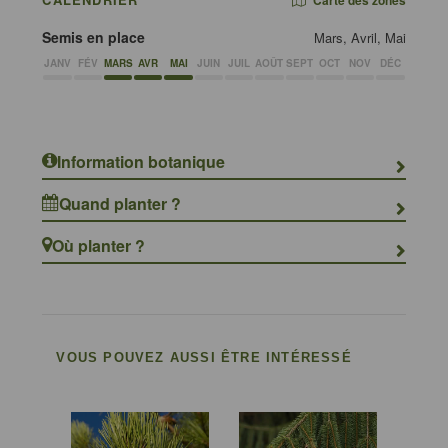
Carte des zones
Semis en place
Mars, Avril, Mai
JANV
FÉV
MARS
AVR
MAI
JUIN
JUIL
AOÛT
SEPT
OCT
NOV
DÉC
Information botanique
Quand planter ?
Où planter ?
VOUS POUVEZ AUSSI ÊTRE INTÉRESSÉ