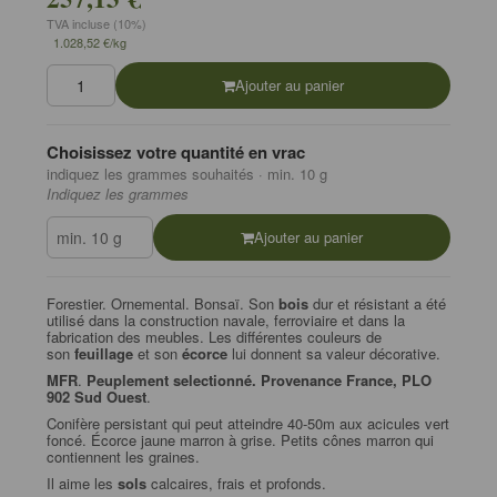
TVA incluse (10%)
1.028,52 €/kg
Ajouter au panier
Choisissez votre quantité en vrac
indiquez les grammes souhaités · min. 10 g
Indiquez les grammes
Ajouter au panier
Forestier. Ornemental. Bonsaï. Son
bois
dur et résistant a été
utilisé dans la construction navale, ferroviaire et dans la
fabrication des meubles. Les différentes couleurs de
son
feuillage
et son
écorce
lui donnent sa valeur décorative.
MFR
.
Peuplement selectionné. Provenance France, PLO
902 Sud Ouest
.
Conifère persistant qui peut atteindre 40-50m aux acicules vert
foncé. Écorce jaune marron à grise. Petits cônes marron qui
contiennent les graines.
Il aime les
sols
calcaires, frais et profonds.