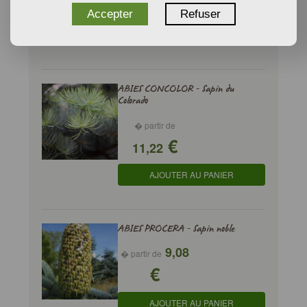
€
Accepter
Refuser
AJOUTER AU PANIER
ABIES CONCOLOR - Sapin du
Colorado
� partir de
€
11,22
AJOUTER AU PANIER
ABIES PROCERA - Sapin noble
9,08
� partir de
€
AJOUTER AU PANIER