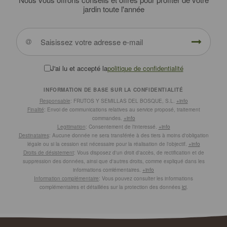
jardin toute l'année
J'ai lu et accepté la
politique de confidentialité
INFORMATION DE BASE SUR LA CONFIDENTIALITÉ
Responsable
: FRUTOS Y SEMILLAS DEL BOSQUE, S.L.
+info
Finalité
: Envoi de communications relatives au service proposé, traitement
commandes.
+info
Legitimation
: Consentement de l'interessé.
+info
Destinataires
: Aucune donnée ne sera transférée à des tiers à moins d'obligation
légale ou si la cession est nécessaire pour la réalisation de l'objectif.
+info
Droits de désistement
: Vous disposez d'un droit d'accès, de rectification et de
suppression des données, ainsi que d'autres droits, comme expliqué dans les
informations comlémentaires.
+info
Information complémentaire
: Vous pouvez consulter les informations
complémentaires et détaillées sur la protection des données
ici
.