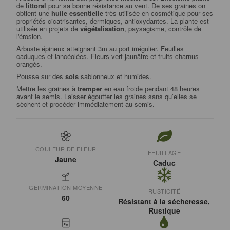
de
littoral
pour sa bonne résistance au vent. De ses graines on
obtient une
huile essentielle
très utilisée en cosmétique pour ses
propriétés cicatrisantes, dermiques, antioxydantes. La plante est
utilisée en projets de
végétalisation
, paysagisme, contrôle de
l'érosion.
Arbuste épineux atteignant 3m au port irrégulier. Feuilles
caduques et lancéolées. Fleurs vert-jaunâtre et fruits charnus
orangés.
Pousse sur des
sols
sablonneux et humides.
Mettre les graines à
tremper
en eau froide pendant 48 heures
avant le semis. Laisser égoutter les graines sans qu’elles se
sèchent et procéder immédiatement au semis.
COULEUR DE FLEUR
FEUILLAGE
Jaune
Caduc
GERMINATION MOYENNE
RUSTICITÉ
60
Résistant à la sécheresse,
Rustique