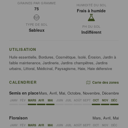
GRAINES PAR GRAMME
HUMIDITÉ DU SOL
75
Frais à humide
TYPE DE SOL
PH DU SOL
Sableux
Indifférent
UTILISATION
Huile essentielle, Bordures, Cosmétique, Isolé, Érosion, Jardin à
faible maintenance, Jardinerie, Jardins champêtres, Jardins
urbains, Littoral, Médicinal, Paysagisme, Haie, Haie défensive
CALENDRIER
Carte des zones
Semis en place
Mars, Avril, Mai, Octobre, Novembre, Décembre
JANV
FÉV
MARS
AVR
MAI
JUIN
JUIL
AOÛT
SEPT
OCT
NOV
DÉC
Floraison
Mars, Avril, Mai
JANV
FÉV
MARS
AVR
MAI
JUIN
JUIL
AOÛT
SEPT
OCT
NOV
DÉC