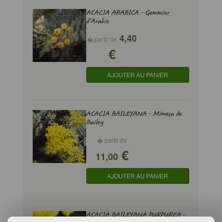
ACACIA ARABICA - Gommier
d'Arabie
4,40
� partir de
€
AJOUTER AU PANIER
ACACIA BAILEYANA - Mimosa de
Bailey
� partir de
€
11,00
AJOUTER AU PANIER
ACACIA BAILEYANA PURPUREA -