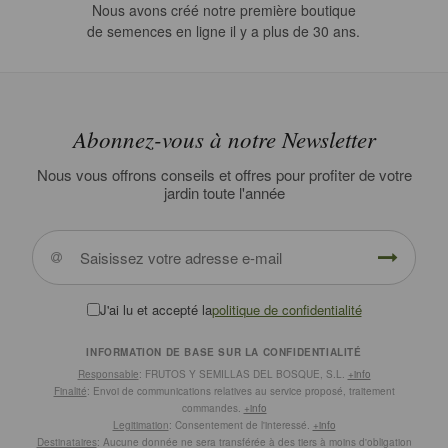
Nous avons créé notre première boutique
de semences en ligne il y a plus de 30 ans.
Abonnez-vous à notre Newsletter
Nous vous offrons conseils et offres pour profiter de votre
jardin toute l'année
J'ai lu et accepté la
politique de confidentialité
INFORMATION DE BASE SUR LA CONFIDENTIALITÉ
Responsable
: FRUTOS Y SEMILLAS DEL BOSQUE, S.L.
+info
Finalité
: Envoi de communications relatives au service proposé, traitement
commandes.
+info
Legitimation
: Consentement de l'interessé.
+info
Destinataires
: Aucune donnée ne sera transférée à des tiers à moins d'obligation