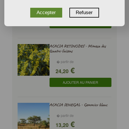
� partir de
€
15,40
Accepter
Refuser
AJOUTER AU PANIER
ACACIA RETINODES - Mimosa des
Quatre-Saisons
� partir de
€
24,20
AJOUTER AU PANIER
ACACIA SENEGAL - Gommier blanc
� partir de
€
13,20