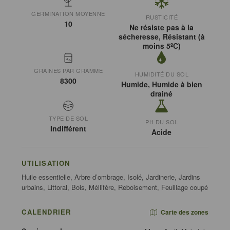
GERMINATION MOYENNE
RUSTICITÉ
10
Ne résiste pas à la
sécheresse, Résistant (à
moins 5ºC)
GRAINES PAR GRAMME
HUMIDITÉ DU SOL
8300
Humide, Humide à bien
drainé
TYPE DE SOL
PH DU SOL
Indifférent
Acide
UTILISATION
Huile essentielle, Arbre d’ombrage, Isolé, Jardinerie, Jardins
urbains, Littoral, Bois, Méllifère, Reboisement, Feuillage coupé
CALENDRIER
Carte des zones