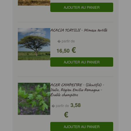
AJOUTER AU PANIER
ACACIA TORTILIS - Mimosa tortillé
� partir de
€
16,50
AJOUTER AU PANIER
ACER CAMPESTRE - (Identifié) -
Italie, Région Emilia-Romagna -
Érable champêtre
3,58
� partir de
€
AJOUTER AU PANIER