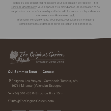
légale ou si la cession est nécessaire pour la réalisation de l'objectif.
+info
Droits de désistement
: Vous disposez d'un droit d'accès, de rectification et de
suppression des données, ainsi que d'autres droits, comme expliqué dans les
informations comlémentaires.
+info
Information complémentaire
: Vous pouvez consulter les informations
complémentaires et détaillées sur la protection des données
ici
.
Qui Sommes Nous
|
Contact
Poligono Les Vinyes - Carrer dels Torners, s/n
46711 Miramar (Valencia) Espagne
(+34) 646 433 048 (L-V de 8h à 15h)
info@TheOriginalGarden.com