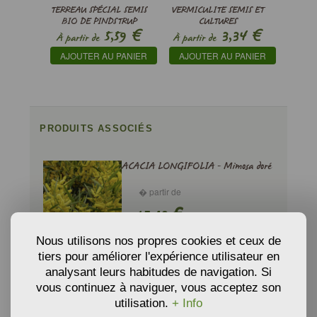
TERREAU SPÉCIAL SEMIS
VERMICULITE SEMIS ET
BIO DE PINDSTRUP
CULTURES
€
€
5,59
3,34
À partir de
À partir de
AJOUTER AU PANIER
AJOUTER AU PANIER
PRODUITS ASSOCIÉS
ACACIA LONGIFOLIA - Mimosa doré
� partir de
€
15,40
Nous utilisons nos propres cookies et ceux de
AJOUTER AU PANIER
tiers pour améliorer l'expérience utilisateur en
analysant leurs habitudes de navigation. Si
vous continuez à naviguer, vous acceptez son
ACACIA MEARNSII - Acacia vert
utilisation.
+ Info