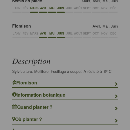
Semis en place
Mars, Avril, Mai, Juin
JANV
FÉV
MARS
AVR
MAI
JUIN
JUIL
AOÛT
SEPT
OCT
NOV
DÉC
Floraison
Avril, Mai, Juin
JANV
FÉV
MARS
AVR
MAI
JUIN
JUIL
AOÛT
SEPT
OCT
NOV
DÉC
Description
Sylviculture. Mellifère. Feuillage à couper. A résisté à -5º C.
Floraison
Information botanique
Quand planter ?
Où planter ?