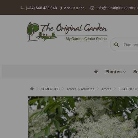
(+34) 646 433 048
info@theoriginalgarden
(L-V de 8h a 15h)
Plantes
S
SEMENCES
Arbres & Arbustes
Arbres
FRAXINUS O