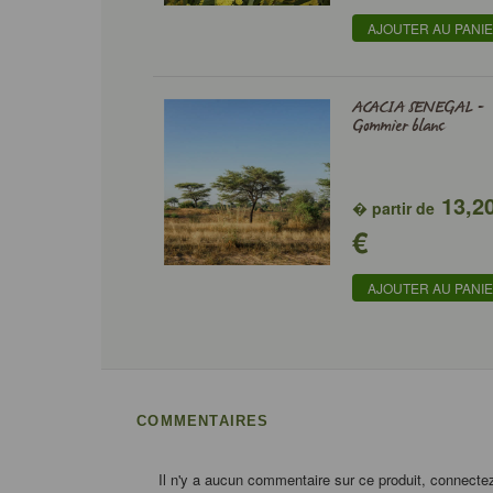
AJOUTER AU PANI
ACACIA SENEGAL -
Gommier blanc
13,2
� partir de
€
AJOUTER AU PANI
COMMENTAIRES
Il n'y a aucun commentaire sur ce produit, connecte