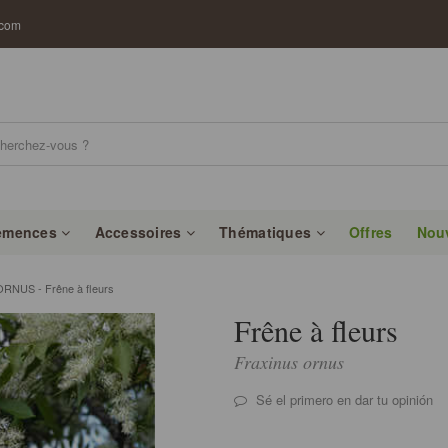
.com
emences
Accessoires
Thématiques
Offres
Nou
RNUS - Frêne à fleurs
Frêne à fleurs
Fraxinus ornus
Sé el primero en dar tu opinión