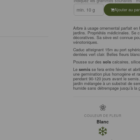
indiquez les grammes souhaités · mi
Ajouter au pan
Arbre à usage ornemental parfait en 
jardins. Propriétés médicinales. Se 
décoratives. Sa sève est connue po
vénotoniques.
Caduc atteignant 15m au port sphériqu
dentées vert clair. Belles fleurs bla
Pousse sur des
sols
calcaires, silic
Le
semis
se fera entre février et abr
une germination plus homogène et rapi
pendant 90-120 jours avant le semis. 
jardin mélangée à un substrat de sem
humide sans détrempage jusqu’à la g
COULEUR DE FLEUR
Blanc