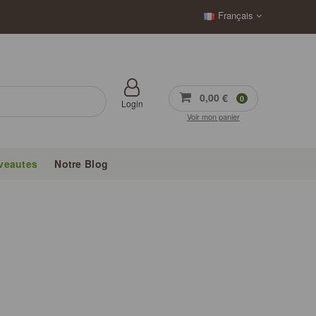
Français
0,00 €
0
Login
Voir mon panier
veautes
Notre Blog