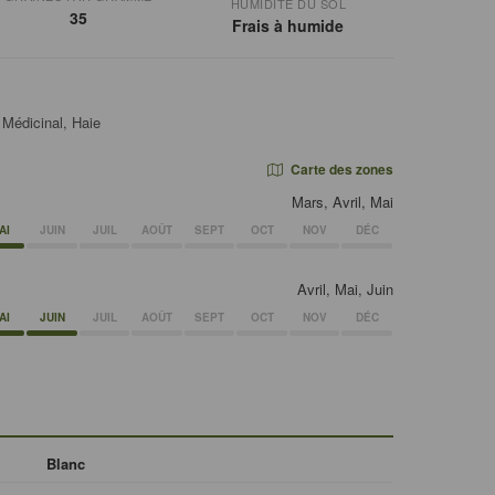
HUMIDITÉ DU SOL
35
Frais à humide
, Médicinal, Haie
Carte des zones
Mars, Avril, Mai
AI
JUIN
JUIL
AOÛT
SEPT
OCT
NOV
DÉC
Avril, Mai, Juin
AI
JUIN
JUIL
AOÛT
SEPT
OCT
NOV
DÉC
Blanc