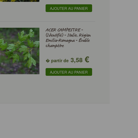
AJOUTER AU PANIER
ACER CAMPESTRE -
(Identifié) - Italie, Région
Emilia-Romagna - Érable
champêtre
€
3,58
� partir de
AJOUTER AU PANIER