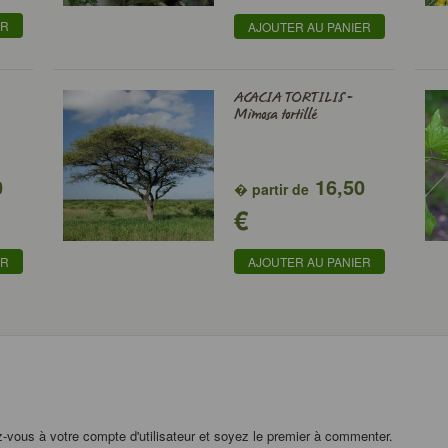
ER
AJOUTER AU PANIER
ACACIA TORTILIS -
Mimosa tortillé
0
16,50
� partir de
€
ER
AJOUTER AU PANIER
z-vous à votre compte d'utilisateur et soyez le premier à commenter.