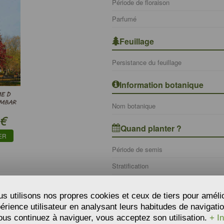
Période de floraison
Parfumé
Feuillage
Persistance du feuillage
Information botanique
ME D
AMBAR
Nom botanique
€
Quand planter ?
ER
Période de semis
Stratification
Germination moyenne (%)
s utilisons nos propres cookies et ceux de tiers pour améli
Graines par gramme
périence utilisateur en analysant leurs habitudes de navigatio
ous continuez à naviguer, vous acceptez son utilisation.
+ In
Où planter ?