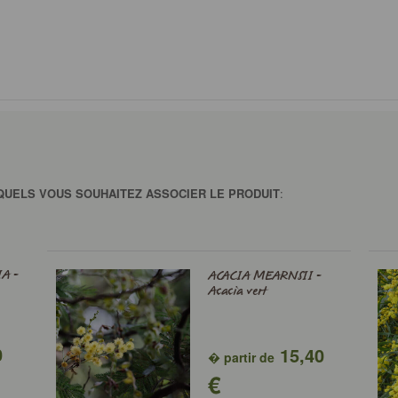
QUELS VOUS SOUHAITEZ ASSOCIER LE PRODUIT
:
A -
ACACIA MEARNSII -
Acacia vert
0
15,40
� partir de
€