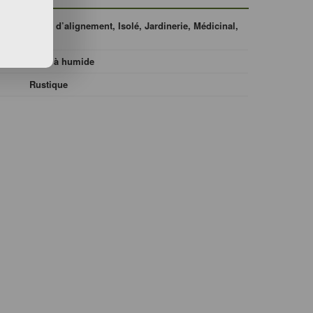
Arbre d’alignement, Isolé, Jardinerie, Médicinal,
Haie
Frais à humide
Rustique