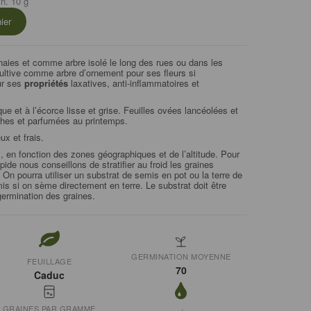
n. 10 g
ier
haies et comme arbre isolé le long des rues ou dans les
cultive comme arbre d’ornement pour ses fleurs si
ur ses
propriétés
laxatives, anti-inflammatoires et
e et à l’écorce lisse et grise. Feuilles ovées lancéolées et
nches et parfumées au printemps.
eux et frais.
il, en fonction des zones géographiques et de l’altitude. Pour
de nous conseillons de stratifier au froid les graines
On pourra utiliser un substrat de semis en pot ou la terre de
is si on sème directement en terre. Le substrat doit être
ermination des graines.
GERMINATION MOYENNE
FEUILLAGE
70
Caduc
GRAINES PAR GRAMME