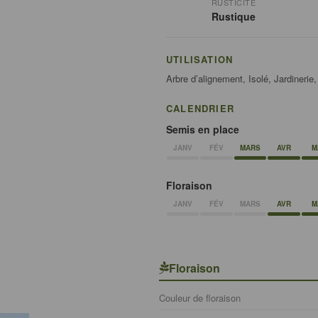
RUSTICITÉ
Rustique
UTILISATION
Arbre d’alignement, Isolé, Jardinerie
CALENDRIER
Semis en place
JANV
FÉV
MARS
AVR
M
Floraison
JANV
FÉV
MARS
AVR
M
Floraison
é
Couleur de floraison