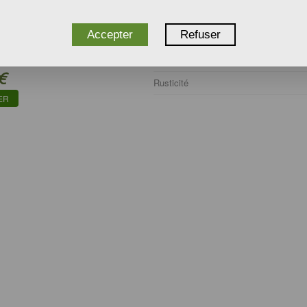
Type d'utilisation
Accepter
Refuser
S BIO
Humidité du sol
€
Rusticité
ER