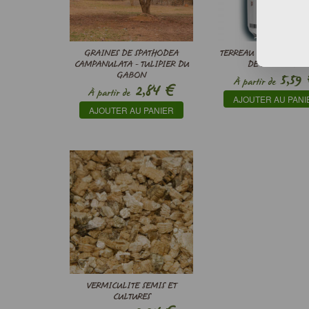
GRAINES DE SPATHODEA
TERREAU SPÉCIAL SEMI
CAMPANULATA - TULIPIER DU
DE PINDSTRUP
GABON
5,59
À partir de
€
2,84
À partir de
AJOUTER AU PANI
AJOUTER AU PANIER
VERMICULITE SEMIS ET
CULTURES