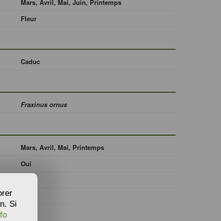
Mars, Avril, Mai, Juin, Printemps
Fleur
Caduc
Fraxinus ornus
Mars, Avril, Mai, Printemps
Oui
70
orer
35
n. Si
fo