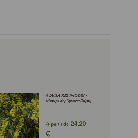
ACACIA RETINODES -
Mimosa des Quatre-Saisons
24,20
� partir de
€