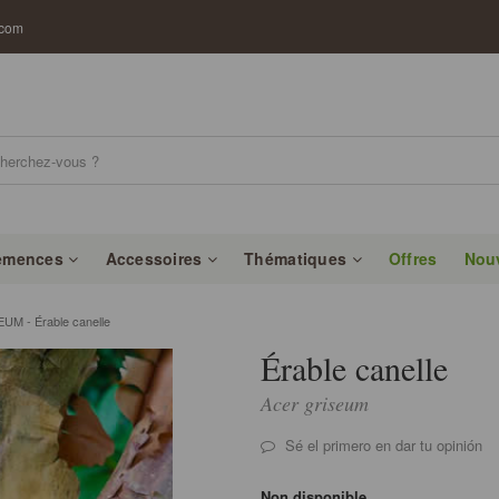
.com
emences
Accessoires
Thématiques
Offres
Nou
M - Érable canelle
Érable canelle
Acer griseum
Sé el primero en dar tu opinión
Non disponible