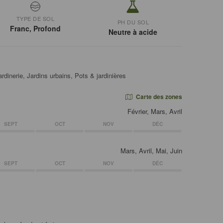
TYPE DE SOL
PH DU SOL
Franc, Profond
Neutre à acide
rdinerie, Jardins urbains, Pots & jardinières
Carte des zones
Février, Mars, Avril
SEPT
OCT
NOV
DÉC
Mars, Avril, Mai, Juin
SEPT
OCT
NOV
DÉC