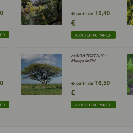
40
15,40
� partir de
€
IER
AJOUTER AU PANIER
ACACIA TORTILIS -
Mimosa tortillé
20
16,50
� partir de
€
IER
AJOUTER AU PANIER