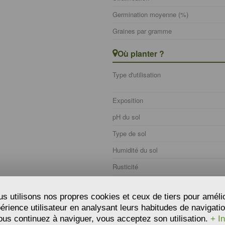
Germination moyenne (%)
Graines par gramme
Où planter ?
Type d'utilisation
Exposition
pH du sol
Type de sol
Humidité du sol
Rusticité
s utilisons nos propres cookies et ceux de tiers pour améli
périence utilisateur en analysant leurs habitudes de navigatio
ous continuez à naviguer, vous acceptez son utilisation.
+ In