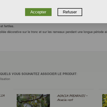
Accepter
Refuser
72 heures. Laisser égoutter les graines sans qu’elles se sèchent et
stratifier
t fertiles.
xfoliée décorative sur le tronc et sur les rameaux pendant une longue période 
SQUELS VOUS SOUHAITEZ ASSOCIER LE PRODUIT
:
lisation
LIA
ACACIA MEARNSII -
Acacia vert