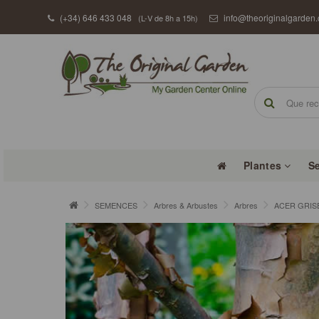
(+34) 646 433 048
info@theoriginalgarden
(L-V de 8h a 15h)
Plantes
S
SEMENCES
Arbres & Arbustes
Arbres
ACER GRISEU