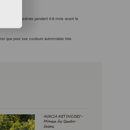
 au froid
les graines pendant 6-8 mois avant le
ainsi que pour ses couleurs automnales très
ACACIA RETINODES -
Mimosa des Quatre-
Saisons