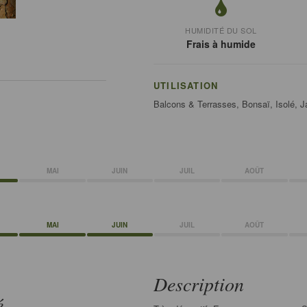
HUMIDITÉ DU SOL
Frais à humide
UTILISATION
Balcons & Terrasses, Bonsaï, Isolé, Ja
MAI
JUIN
JUIL
AOÛT
MAI
JUIN
JUIL
AOÛT
Description
é