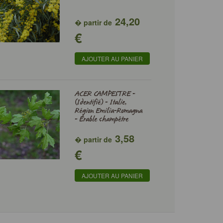
24,20
� partir de
€
AJOUTER AU PANIER
ACER CAMPESTRE -
(Identifié) - Italie,
Région Emilia-Romagna
- Érable champêtre
3,58
� partir de
€
AJOUTER AU PANIER