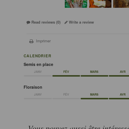
Read reviews (
0
)
Write a review
Imprimer
CALENDRIER
Semis en place
JANV
FÉV
MARS
AVR
Floraison
JANV
FÉV
MARS
AVR
Vous pouvez aussi être intéress