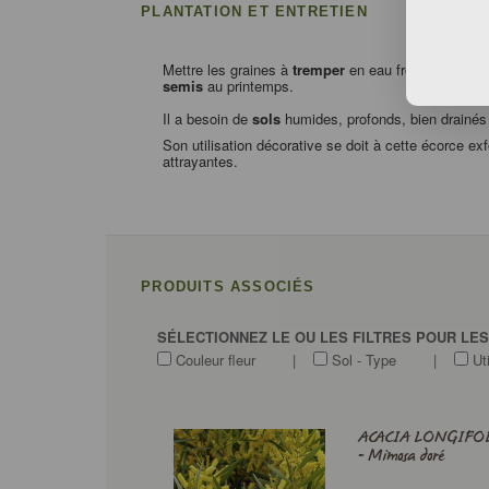
PLANTATION ET ENTRETIEN
Mettre les graines à
tremper
en eau froide pendant 
semis
au printemps.
Il a besoin de
sols
humides, profonds, bien drainés e
Son utilisation décorative se doit à cette écorce e
attrayantes.
PRODUITS ASSOCIÉS
SÉLECTIONNEZ LE OU LES FILTRES POUR LE
Couleur fleur
|
Sol - Type
|
Uti
ACACIA LONGIFO
- Mimosa doré