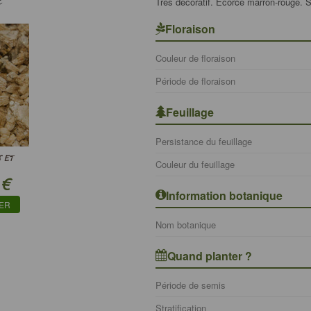
Très décoratif. Ecorce marron-rouge. So
Floraison
Couleur de floraison
Période de floraison
Feuillage
Persistance du feuillage
 ET
Couleur du feuillage
€
Information botanique
IER
Nom botanique
Quand planter ?
Période de semis
Stratification