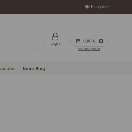
Français
0,00 €
0
Login
Voir mon panier
veautes
Notre Blog