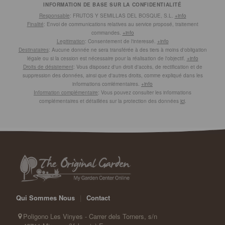
INFORMATION DE BASE SUR LA CONFIDENTIALITÉ
Responsable
: FRUTOS Y SEMILLAS DEL BOSQUE, S.L.
+info
Finalité
: Envoi de communications relatives au service proposé, traitement
commandes.
+info
Legitimation
: Consentement de l'interessé.
+info
Destinataires
: Aucune donnée ne sera transférée à des tiers à moins d'obligation
légale ou si la cession est nécessaire pour la réalisation de l'objectif.
+info
Droits de désistement
: Vous disposez d'un droit d'accès, de rectification et de
suppression des données, ainsi que d'autres droits, comme expliqué dans les
informations comlémentaires.
+info
Information complémentaire
: Vous pouvez consulter les informations
complémentaires et détaillées sur la protection des données
ici
.
Qui Sommes Nous
|
Contact
Poligono Les Vinyes - Carrer dels Torners, s/n