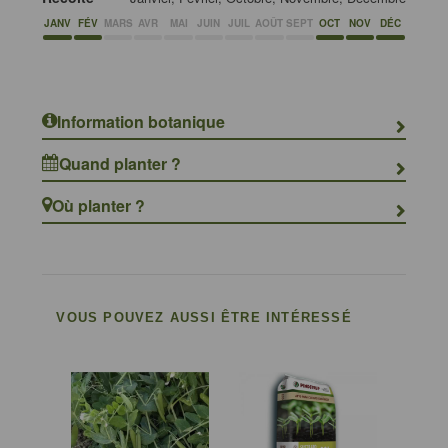
JANV
FÉV
MARS
AVR
MAI
JUIN
JUIL
AOÛT
SEPT
OCT
NOV
DÉC
Information botanique
Quand planter ?
Où planter ?
VOUS POUVEZ AUSSI ÊTRE INTÉRESSÉ