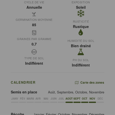
CYCLE DE VIE
EXPOSITION
Annuelle
Soleil
GERMINATION MOYENNE
RUSTICITÉ
85
Rustique
GRAINES PAR GRAMME
HUMIDITÉ DU SOL
0,7
Bien drainé
TYPE DE SOL
PH DU SOL
Indifférent
Indifférent
CALENDRIER
Carte des zones
Semis en place
Août, Septembre, Octobre, Novembre
JANV
FÉV
MARS
AVR
MAI
JUIN
JUIL
AOÛT
SEPT
OCT
NOV
DÉC
Récolte
Janvier, Février, Octobre, Novembre, Décembre