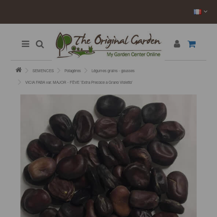
SEMENCES
Potagères
Légumes grains - gousses
VICIA FABA var. MAJOR - FÈVE ’Extra Precoce a Grano Violetto’