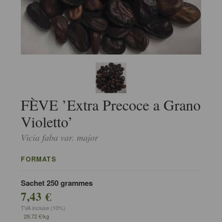
FÈVE ’Extra Precoce a Grano
Violetto’
Vicia faba var. major
FORMATS
Sachet 250 grammes
7,43 €
TVA incluse (10%)
29,72 €/kg