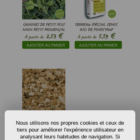
GRAINES DE PETIT POIS
TERREAU SPÉCIAL SEMIS
NAIN PETIT PROVENÇAL
BIO DE PINDSTRUP
€
€
2,53
5,59
- PISUM SATIVUM
À partir de
À partir de
AJOUTER AU PANIER
AJOUTER AU PANIER
VERMICULITE SEMIS ET
CULTURES
Nous utilisons nos propres cookies et ceux de
€
3,34
tiers pour améliorer l'expérience utilisateur en
À partir de
analysant leurs habitudes de navigation. Si
AJOUTER AU PANIER