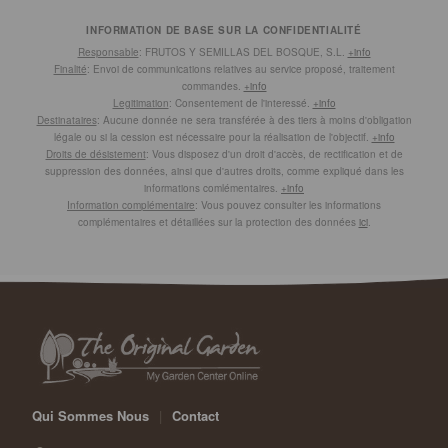
INFORMATION DE BASE SUR LA CONFIDENTIALITÉ
Responsable
: FRUTOS Y SEMILLAS DEL BOSQUE, S.L.
+info
Finalité
: Envoi de communications relatives au service proposé, traitement
commandes.
+info
Legitimation
: Consentement de l'interessé.
+info
Destinataires
: Aucune donnée ne sera transférée à des tiers à moins d'obligation
légale ou si la cession est nécessaire pour la réalisation de l'objectif.
+info
Droits de désistement
: Vous disposez d'un droit d'accès, de rectification et de
suppression des données, ainsi que d'autres droits, comme expliqué dans les
informations comlémentaires.
+info
Information complémentaire
: Vous pouvez consulter les informations
complémentaires et détaillées sur la protection des données
ici
.
Qui Sommes Nous
|
Contact