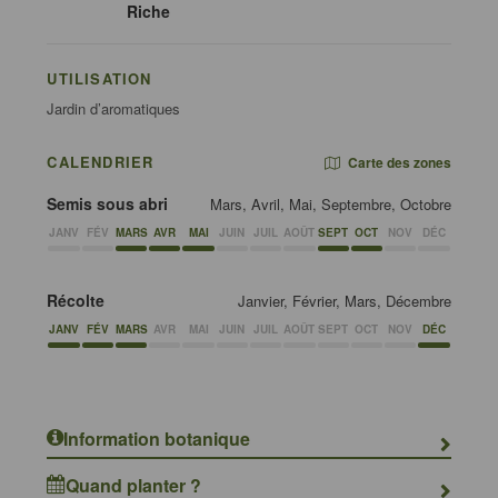
Riche
UTILISATION
Jardin d’aromatiques
CALENDRIER
Carte des zones
Semis sous abri
Mars, Avril, Mai, Septembre, Octobre
JANV
FÉV
MARS
AVR
MAI
JUIN
JUIL
AOÛT
SEPT
OCT
NOV
DÉC
Récolte
Janvier, Février, Mars, Décembre
JANV
FÉV
MARS
AVR
MAI
JUIN
JUIL
AOÛT
SEPT
OCT
NOV
DÉC
Information botanique
Quand planter ?