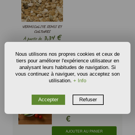
VERMICULITE SEMIS ET
CULTURES
€
3,34
À partir de
AJOUTER AU PANIER
Nous utilisons nos propres cookies et ceux de
tiers pour améliorer l'expérience utilisateur en
analysant leurs habitudes de navigation. Si
vous continuez à naviguer, vous acceptez son
PRODUITS ASSOCIÉS
utilisation.
+ Info
APIUM GRAVEOLENS - CÉLERI
'Golden Self Blanching 2'
Accepter
Refuser
2,20
� partir de
€
AJOUTER AU PANIER