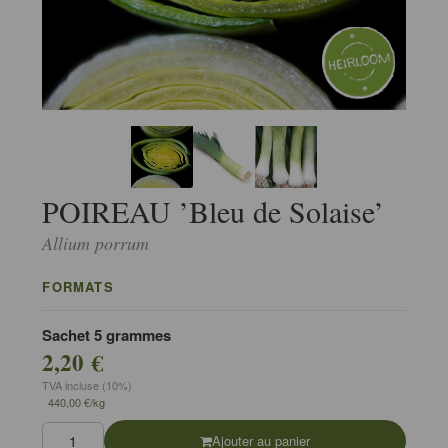
POIREAU ’Bleu de Solaise’
Allium porrum
FORMATS
Sachet 5 grammes
2,20 €
TVA incluse (10%)
440,00 €/kg
Ajouter au panier