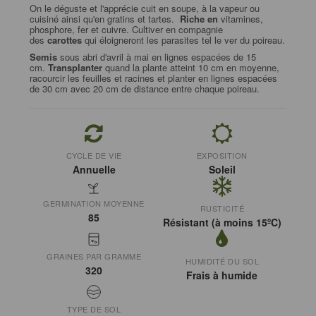
On le déguste et l'apprécie cuit en soupe, à la vapeur ou
cuisiné ainsi qu'en gratins et tartes.
Riche en
vitamines,
phosphore, fer et cuivre. Cultiver en compagnie
des
carottes
qui éloigneront les parasites tel le ver du poireau.
Semis
sous abri d'avril à mai en lignes espacées de 15
cm.
Transplanter
quand la plante atteint 10 cm en moyenne,
racourcir les feuilles et racines et planter en lignes espacées
de 30 cm avec 20 cm de distance entre chaque poireau.
CYCLE DE VIE
EXPOSITION
Annuelle
Soleil
GERMINATION MOYENNE
RUSTICITÉ
85
Résistant (à moins 15ºC)
GRAINES PAR GRAMME
HUMIDITÉ DU SOL
320
Frais à humide
TYPE DE SOL