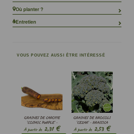
Où planter ?
Entretien
VOUS POUVEZ AUSSI ÊTRE INTÉRESSÉ
GRAINES DE CAROTTE
GRAINES DE BROCOLI
’COSMIC PURPLE’ -
’CEZAR’ - BRASSICA
€
€
2,31
2,53
DAUCUS CAROTA
OLERACEA CONT.
À partir de
À partir de
BOTRYTIS VAR. CYM