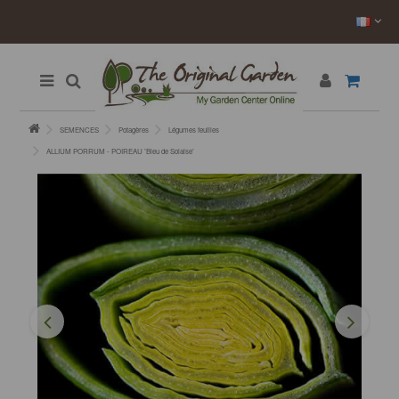
SEMENCES
Potagères
Légumes feuilles
ALLIUM PORRUM - POIREAU ’Bleu de Solaise’