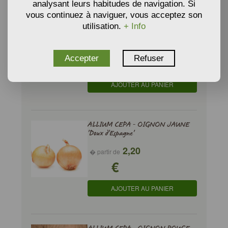
analysant leurs habitudes de navigation. Si
vous continuez à naviguer, vous acceptez son
ALLIUM CEPA - OIGNON en
utilisation.
+ Info
mélange (jaune, rouge, blanc)
2,20
� partir de
Accepter
Refuser
€
AJOUTER AU PANIER
ALLIUM CEPA - OIGNON JAUNE
'Doux d'Espagne'
2,20
� partir de
€
AJOUTER AU PANIER