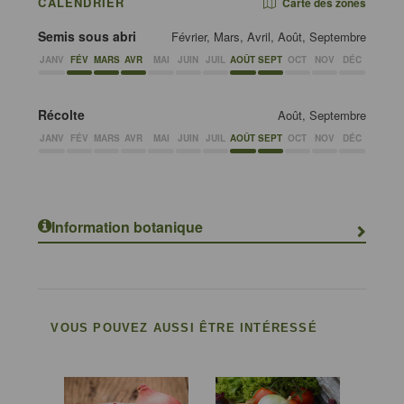
CALENDRIER
Carte des zones
Semis sous abri
Février, Mars, Avril, Août, Septembre
JANV
FÉV
MARS
AVR
MAI
JUIN
JUIL
AOÛT
SEPT
OCT
NOV
DÉC
Récolte
Août, Septembre
JANV
FÉV
MARS
AVR
MAI
JUIN
JUIL
AOÛT
SEPT
OCT
NOV
DÉC
Information botanique
VOUS POUVEZ AUSSI ÊTRE INTÉRESSÉ