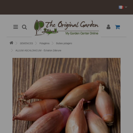
SEMENCES
Potagères
Bulbes potagers
ALLIUM ASCALONICUM - Échalion Zébrune