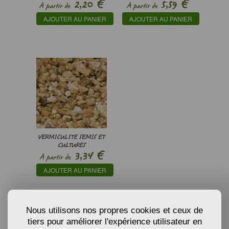
€
€
2,20
5,59
D’ESPAGNE’ - ALLIUM
À partir de
À partir de
CEPA
AJOUTER AU PANIER
AJOUTER AU PANIER
VERMICULITE SEMIS ET
CULTURES
€
3,34
À partir de
AJOUTER AU PANIER
Nous utilisons nos propres cookies et ceux de
tiers pour améliorer l'expérience utilisateur en
PRODUITS ASSOCIÉS