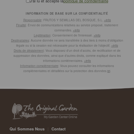
J'ai lu et accepté la
politique de confidentialité
INFORMATION DE BASE SUR LA CONFIDENTIALITÉ
Responsable
: FRUTOS Y SEMILLAS DEL BOSQUE, S.L.
+info
Finalité
: Envoi de communications relatives au service proposé, traitement
commandes.
+info
Legitimation
: Consentement de l'interessé.
+info
Destinataires
: Aucune donnée ne sera transférée à des tiers à moins d'obligation
légale ou si la cession est nécessaire pour la réalisation de l'objectif.
+info
Droits de désistement
: Vous disposez d'un droit d'accès, de rectification et de
suppression des données, ainsi que d'autres droits, comme expliqué dans les
informations comlémentaires.
+info
Information complémentaire
: Vous pouvez consulter les informations
complémentaires et détaillées sur la protection des données
ici
.
Qui Sommes Nous
|
Contact