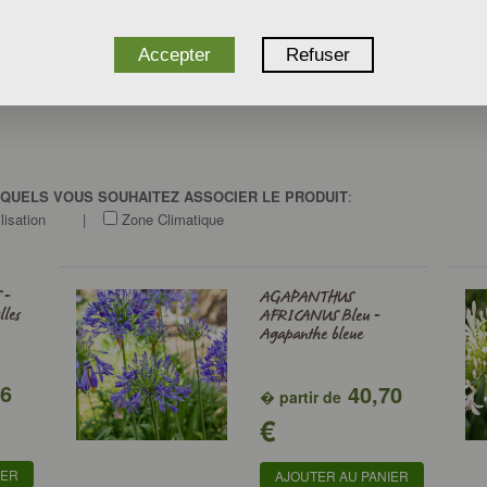
rtains étangs et sont utilisées en
fleurs coupées
. Une fibre est extraite de s
Accepter
Refuser
SQUELS VOUS SOUHAITEZ ASSOCIER LE PRODUIT
:
lisation
|
Zone Climatique
 -
AGAPANTHUS
lles
AFRICANUS Bleu -
Agapanthe bleue
76
40,70
� partir de
€
IER
AJOUTER AU PANIER