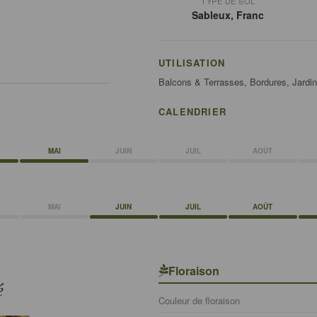
TYPE DE SOL
Sableux, Franc
UTILISATION
Balcons & Terrasses, Bordures, Jardiner
CALENDRIER
MAI
JUIN
JUIL
AOÛT
MAI
JUIN
JUIL
AOÛT
Floraison
é
Couleur de floraison