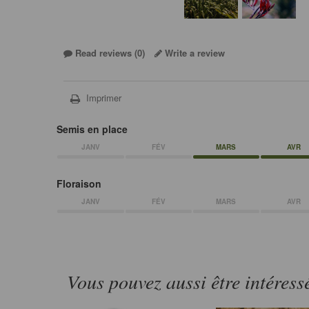
Read reviews (
0
)
Write a review
Imprimer
Semis en place
JANV
FÉV
MARS
AVR
Floraison
JANV
FÉV
MARS
AVR
Vous pouvez aussi être intéress