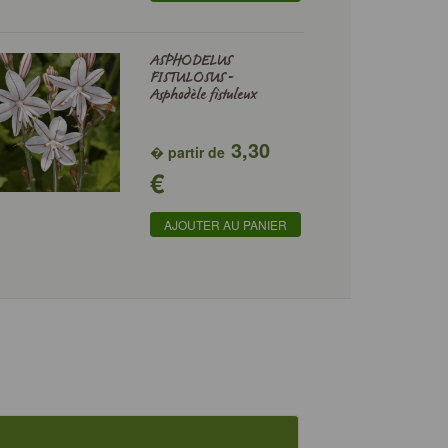
ASPHODELUS
FISTULOSUS -
Asphodèle fistuleux
3,30
� partir de
€
AJOUTER AU PANIER