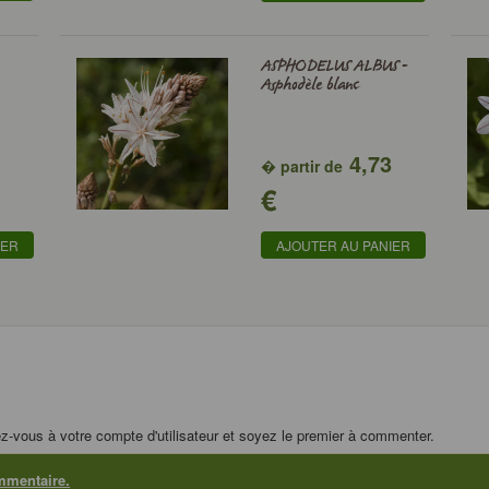
ASPHODELUS ALBUS -
Asphodèle blanc
1
4,73
� partir de
€
IER
AJOUTER AU PANIER
z-vous à votre compte d'utilisateur et soyez le premier à commenter.
mmentaire.