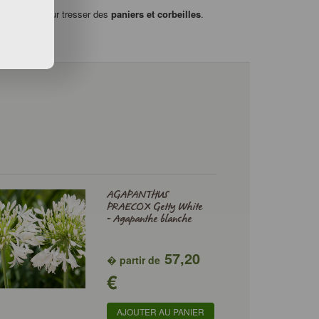
es feuilles pour tresser des
paniers et corbeilles
.
AGAPANTHUS
PRAECOX Getty White
- Agapanthe blanche
57,20
� partir de
€
AJOUTER AU PANIER