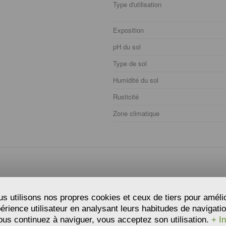
Type d'utilisation
Exposition
pH du sol
Type de sol
Humidité du sol
Rusticité
Zone climatique
s utilisons nos propres cookies et ceux de tiers pour améli
t
24 h
eures avant le semis. Laisser égoutter les graines sans qu’elles se sè
périence utilisateur en analysant leurs habitudes de navigatio
ºC jour.
ous continuez à naviguer, vous acceptez son utilisation.
+ In
rement humides.