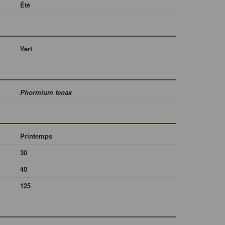
Été
Vert
Phormium tenax
Printemps
30
40
125