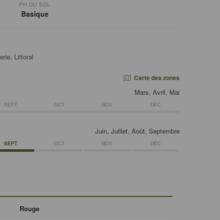
PH DU SOL
Basique
ie, Littoral
Carte des zones
Mars, Avril, Mai
SEPT
OCT
NOV
DÉC
Juin, Juillet, Août, Septembre
SEPT
OCT
NOV
DÉC
Rouge