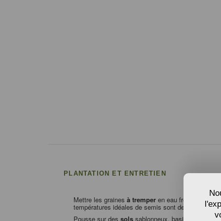
PLANTATION ET ENTRETIEN
Nou
Mettre les graines
à tremper
en eau froide pendan
l'ex
températures idéales de semis sont de 10ºC nuit/20
v
Pousse sur des
sols
sablonneux, basiques et légè