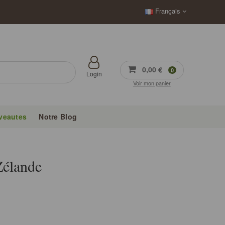
Français
0,00 €
0
Login
Voir mon panier
veautes
Notre Blog
Zélande