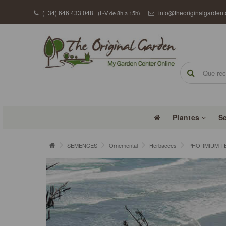
(+34) 646 433 048
info@theoriginalgarden
(L-V de 8h a 15h)
Plantes
S
SEMENCES
Ornemental
Herbacées
PHORMIUM TENA