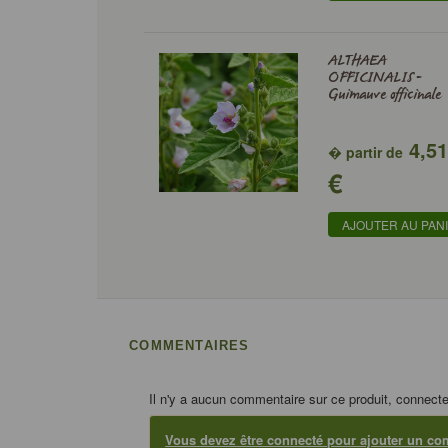
ALTHAEA
OFFICINALIS -
Guimauve officinale
4,5
� partir de
€
AJOUTER AU PAN
COMMENTAIRES
Il n'y a aucun commentaire sur ce produit, connecte
Vous devez être connecté pour ajouter un co