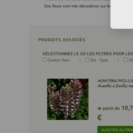
Ses fleurs sont très décoratives sur les bords de ce
PRODUITS ASSOCIÉS
SÉLECTIONNEZ LE OU LES FILTRES POUR LE
Couleur fleur
|
Sol - Type
|
Uti
ACANTHUS MOLLIS
Acanthe à feuilles mo
10,
� partir de
€
AJOUTER AU PAN