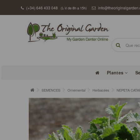
(+34) 646 433 048
info@theoriginalgarden
(L-V de 8h a 15h)
Plantes
S
SEMENCES
Ornemental
Herbacées
NEPETA CATARI