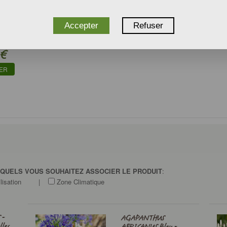
Accepter
Refuser
IS BIO
€
IER
SQUELS VOUS SOUHAITEZ ASSOCIER LE PRODUIT
:
lisation
|
Zone Climatique
 -
AGAPANTHUS
lles
AFRICANUS Bleu -