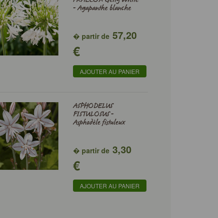
- Agapanthe blanche
57,20
� partir de
€
AJOUTER AU PANIER
ASPHODELUS
FISTULOSUS -
Asphodèle fistuleux
3,30
� partir de
€
AJOUTER AU PANIER