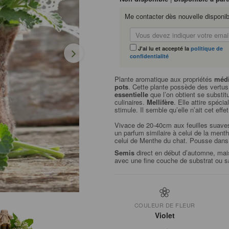
Me contacter dès nouvelle disponibi
J'ai lu et accepté la
politique de
confidentialité
Plante aromatique aux propriétés
médi
pots
. Cette plante possède des vertus 
essentielle
que l’on obtient se substi
culinaires.
Mellifère
. Elle attire spéci
stimule. Il semble qu’elle n’ait cet eff
Vivace de 20-40cm aux feuilles suaves 
un parfum similaire à celui de la men
celui de Menthe du chat. Pousse dan
Semis
direct en début d’automne, mais 
avec une fine couche de substrat ou sa
COULEUR DE FLEUR
Violet