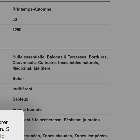
Printemps-Automne
50
1250
Huile essentielle, Balcons & Terrasses, Bordures,
Couvre-sols, Culinaire, Insecticides naturels,
Médicinal, Méllifère
Soleil
Indifférent
Sableux
Frais à humide
Résistant à la sécheresse, Résistant (à moins
orer
15ºC)
n. Si
Méditerranéen, Zones chaudes, Zones tempérées
fo