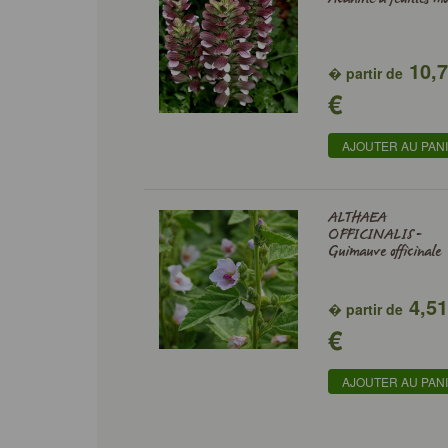
10,
� partir de
€
AJOUTER AU PAN
ALTHAEA
OFFICINALIS -
Guimauve officinale
4,5
� partir de
€
AJOUTER AU PAN