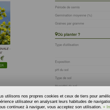
Période de semis
Germination moyenne (%)
Graines par gramme
Où planter ?
Type d'utilisation
INALE -
S
€
Exposition
IER
pH du sol
Type de sol
Humidité du sol
Rusticité
s utilisons nos propres cookies et ceux de tiers pour améli
périence utilisateur en analysant leurs habitudes de navigatio
Zone climatique
ous continuez à naviguer, vous acceptez son utilisation.
+ In