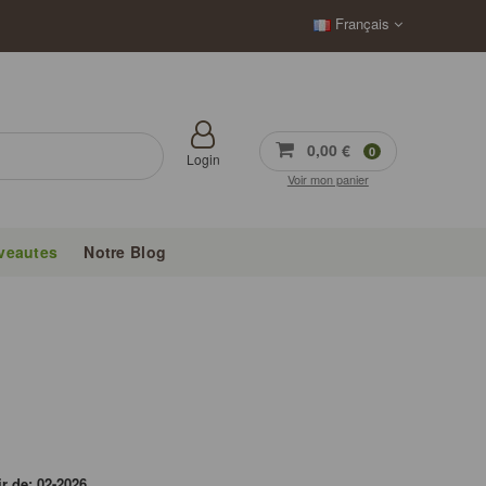
Français
0,00 €
0
Login
Voir mon panier
veautes
Notre Blog
ir de: 02-2026