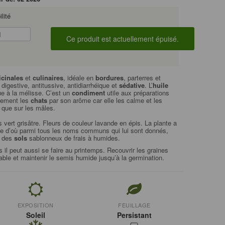
lité
cinales
et
culinaires
, idéale en
bordures
, parterres et
digestive, antitussive, antidiarrhéique et
sédative
. L’
huile
tue à la mélisse. C’est un
condiment
utile aux préparations
alement les
chats
par son arôme car elle les calme et les
et que sur les mâles.
vert grisâtre. Fleurs de couleur lavande en épis. La plante a
the d’où parmi tous les noms communs qui lui sont donnés,
s des
sols
sablonneux de frais à humides.
il peut aussi se faire au printemps. Recouvrir les graines
ble et maintenir le semis humide jusqu’à la germination.
EXPOSITION
FEUILLAGE
Soleil
Persistant