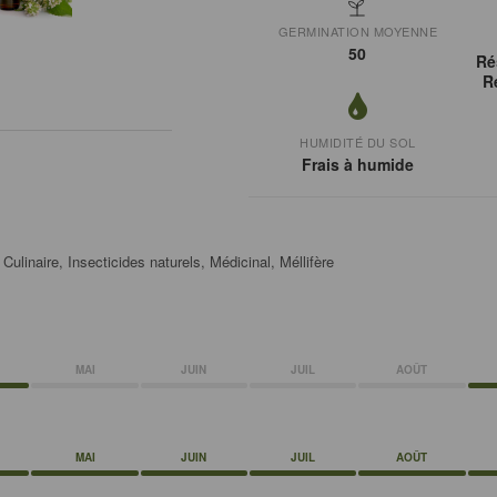
GERMINATION MOYENNE
50
Ré
R
HUMIDITÉ DU SOL
Frais à humide
ulinaire, Insecticides naturels, Médicinal, Méllifère
MAI
JUIN
JUIL
AOÛT
MAI
JUIN
JUIL
AOÛT