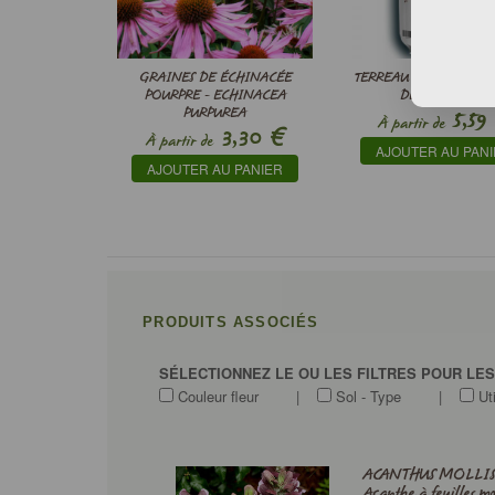
GRAINES DE ÉCHINACÉE
TERREAU SPÉCIAL SEM
POURPRE - ECHINACEA
DE PINDSTRUP
PURPUREA
5,59
À partir de
€
3,30
À partir de
AJOUTER AU PAN
AJOUTER AU PANIER
PRODUITS ASSOCIÉS
SÉLECTIONNEZ LE OU LES FILTRES POUR LE
Couleur fleur
|
Sol - Type
|
Uti
ACANTHUS MOLLIS
Acanthe à feuilles mo