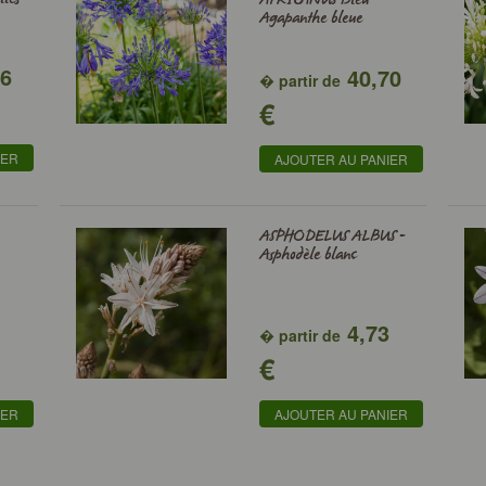
Agapanthe bleue
76
40,70
� partir de
€
IER
AJOUTER AU PANIER
ASPHODELUS ALBUS -
Asphodèle blanc
1
4,73
� partir de
€
IER
AJOUTER AU PANIER