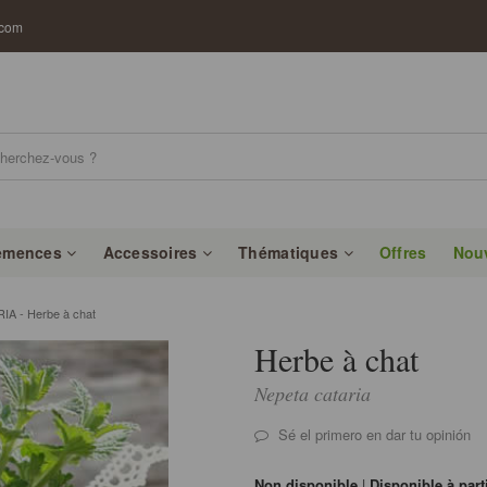
.com
emences
Accessoires
Thématiques
Offres
Nou
A - Herbe à chat
Herbe à chat
Nepeta cataria
Sé el primero en dar tu opinión
Non disponible
|
Disponible à part