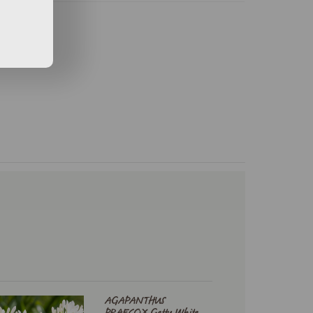
AGAPANTHUS
PRAECOX Getty White