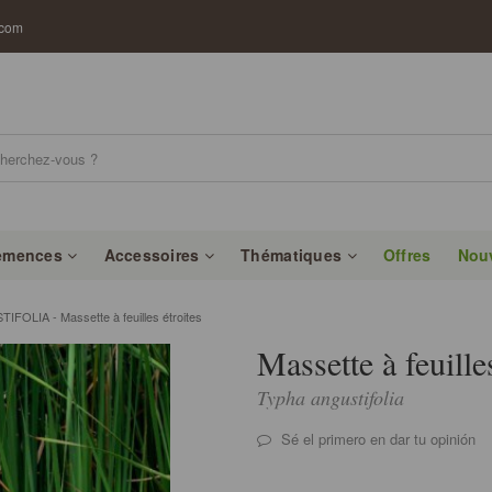
.com
emences
Accessoires
Thématiques
Offres
Nou
OLIA - Massette à feuilles étroites
Massette à feuille
Typha angustifolia
Sé el primero en dar tu opinión