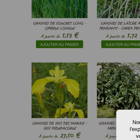
GRAINES DE SOUCHET LONG -
GRAINES DE LAÎCHE À
CYPERUS LONGUS
PENDANTS - CAREX PE
€
5,53
5,72
À partir de
À partir de
AJOUTER AU PANIER
AJOUTER AU PANI
Nou
GRAINES DE IRIS DES MARAIS -
GRAINES DE MENTHE D
l'ex
IRIS PSEUDACORUS
MENTHA AQUATIC
€
27,50
2,42
v
À partir de
À partir de