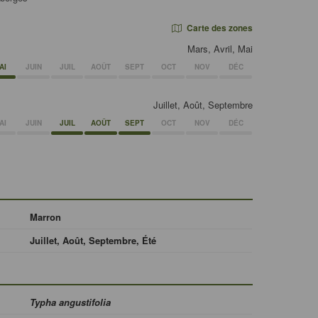
Carte des zones
Mars, Avril, Mai
AI
JUIN
JUIL
AOÛT
SEPT
OCT
NOV
DÉC
Juillet, Août, Septembre
AI
JUIN
JUIL
AOÛT
SEPT
OCT
NOV
DÉC
Marron
Juillet, Août, Septembre, Été
Typha angustifolia