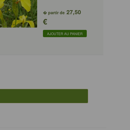
27,50
� partir de
€
AJOUTER AU PANIER