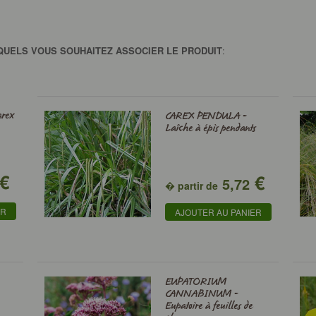
QUELS VOUS SOUHAITEZ ASSOCIER LE PRODUIT
:
rex
CAREX PENDULA -
Laîche à épis pendants
€
€
5,72
� partir de
ER
AJOUTER AU PANIER
EUPATORIUM
CANNABINUM -
Eupatoire à feuilles de