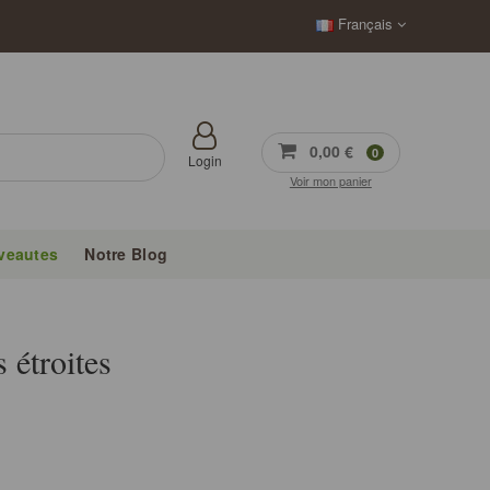
Français
0,00 €
0
Login
Voir mon panier
veautes
Notre Blog
s étroites