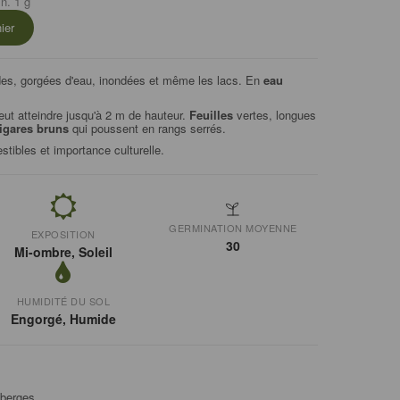
n. 1 g
ier
es, gorgées d'eau, inondées et même les lacs. En
eau
peut atteindre jusqu'à 2 m de hauteur.
Feuilles
vertes, longues
igares bruns
qui poussent en rangs serrés.
ibles et importance culturelle.
GERMINATION MOYENNE
EXPOSITION
30
Mi-ombre, Soleil
HUMIDITÉ DU SOL
Engorgé, Humide
 berges