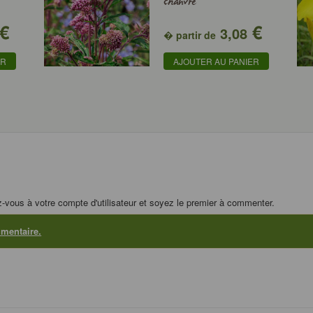
chanvre
€
€
3,08
� partir de
ER
AJOUTER AU PANIER
z-vous à votre compte d'utilisateur et soyez le premier à commenter.
mmentaire.