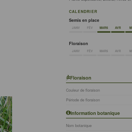
CALENDRIER
Semis en place
JANV
FÉV
MARS
AVR
M
Floraison
JANV
FÉV
MARS
AVR
M
Floraison
é
Couleur de floraison
Période de floraison
Information botanique
Nom botanique