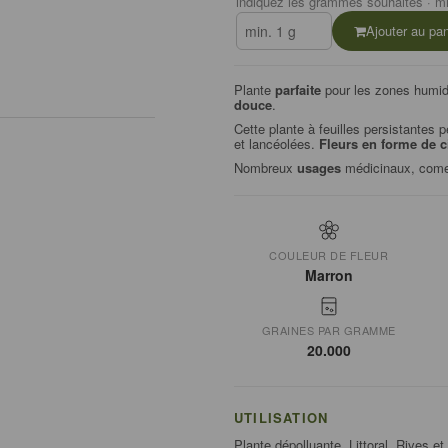
indiquez les grammes souhaités · mi
Ajouter au pan
Plante
parfaite
pour les zones humid
douce
.
Cette plante à feuilles persistantes 
et lancéolées.
Fleurs en forme de c
Nombreux
usages
médicinaux, comest
COULEUR DE FLEUR
Marron
GRAINES PAR GRAMME
20.000
UTILISATION
Plante dépolluante, Littoral, Rives et