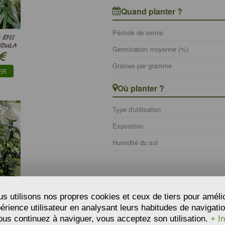
Quand planter ?
Période de semis
 ÉPIS
NDULA
Germination moyenne (%)
€
Graines par gramme
ER
Où planter ?
Type d'utilisation
Exposition
Humidité du sol
s utilisons nos propres cookies et ceux de tiers pour améli
’EAU -
périence utilisateur en analysant leurs habitudes de navigatio
A
€
ous continuez à naviguer, vous acceptez son utilisation.
+ In