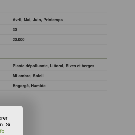
Avril, Mai, Juin, Printemps
30
20.000
Plante dépolluante, Littoral, Rives et berges
Mi-ombre, Soleil
Engorgé, Humide
orer
n. Si
fo