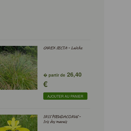
CAREX SECTA - Laîche
26,40
� partir de
€
AJOUTER AU PANIER
IRIS PSEUDACORUS -
Iris des marais