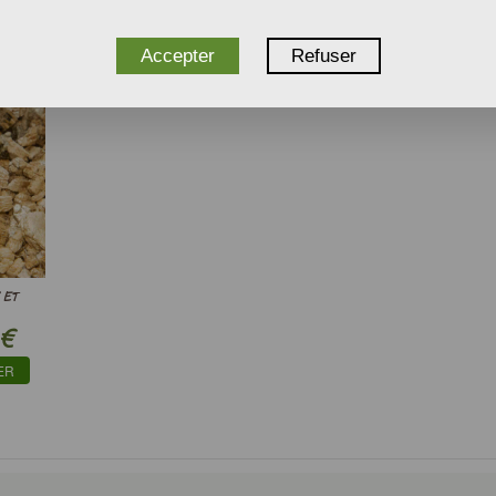
ER
Accepter
Refuser
 ET
€
ER