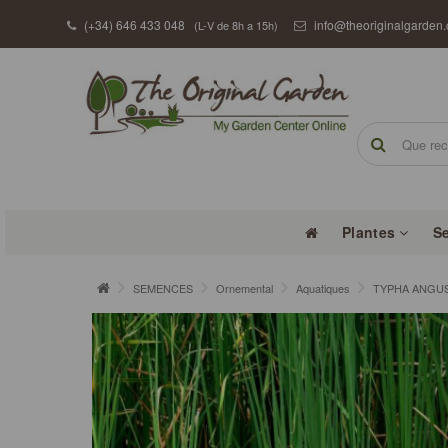
(+34) 646 433 048
info@theoriginalgarden
(L-V de 8h a 15h)
Plantes
S
SEMENCES
Ornemental
Aquatiques
TYPHA ANGUSTIF