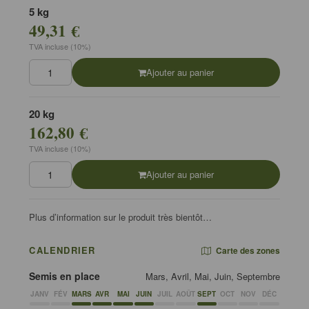
5 kg
49,31 €
TVA incluse (10%)
Ajouter au panier
20 kg
162,80 €
TVA incluse (10%)
Ajouter au panier
Plus d’information sur le produit très bientôt…
CALENDRIER
Carte des zones
Semis en place
Mars, Avril, Mai, Juin, Septembre
JANV
FÉV
MARS
AVR
MAI
JUIN
JUIL
AOÛT
SEPT
OCT
NOV
DÉC