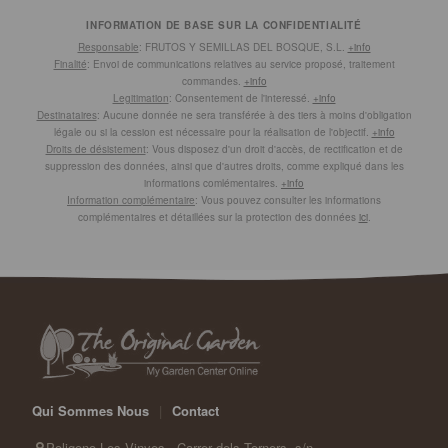
INFORMATION DE BASE SUR LA CONFIDENTIALITÉ
Responsable
: FRUTOS Y SEMILLAS DEL BOSQUE, S.L.
+info
Finalité
: Envoi de communications relatives au service proposé, traitement
commandes.
+info
Legitimation
: Consentement de l'interessé.
+info
Destinataires
: Aucune donnée ne sera transférée à des tiers à moins d'obligation
légale ou si la cession est nécessaire pour la réalisation de l'objectif.
+info
Droits de désistement
: Vous disposez d'un droit d'accès, de rectification et de
suppression des données, ainsi que d'autres droits, comme expliqué dans les
informations comlémentaires.
+info
Information complémentaire
: Vous pouvez consulter les informations
complémentaires et détaillées sur la protection des données
ici
.
Qui Sommes Nous
|
Contact
Poligono Les Vinyes - Carrer dels Torners, s/n