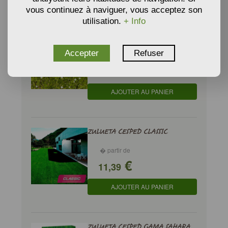
vous continuez à naviguer, vous acceptez son
utilisation.
+ Info
SAGINA SUBULATA - Sagine subulée
Accepter
Refuser
� partir de
€
29,70
AJOUTER AU PANIER
ZULUETA CESPED CLASSIC
� partir de
€
11,39
AJOUTER AU PANIER
ZULUETA CESPED GAMA SAHARA