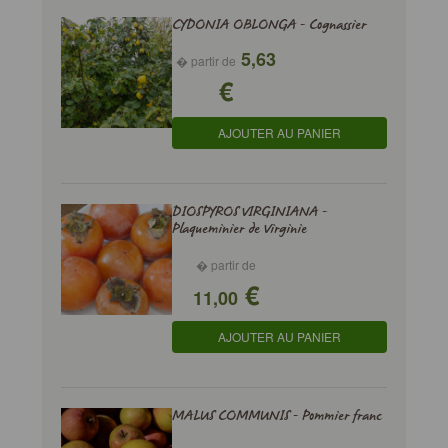
CYDONIA OBLONGA - Cognassier
5,63
� partir de
€
AJOUTER AU PANIER
DIOSPYROS VIRGINIANA -
Plaqueminier de Virginie
� partir de
€
11,00
AJOUTER AU PANIER
MALUS COMMUNIS - Pommier franc