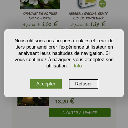
GRAINES DE POIRIER
TERREAU SPÉCIAL SEMIS
FRANC - PYRUS
BIO DE PINDSTRUP
€
€
5,50
5,59
COMMUNIS
À partir de
À partir de
AJOUTER AU PANIER
AJOUTER AU PANIER
Nous utilisons nos propres cookies et ceux de
tiers pour améliorer l'expérience utilisateur en
analysant leurs habitudes de navigation. Si
vous continuez à naviguer, vous acceptez son
PRODUITS ASSOCIÉS
utilisation.
+ Info
CHAENOMELES JAPONICA -
Cognassier du Japon
Accepter
Refuser
� partir de
€
13,20
AJOUTER AU PANIER