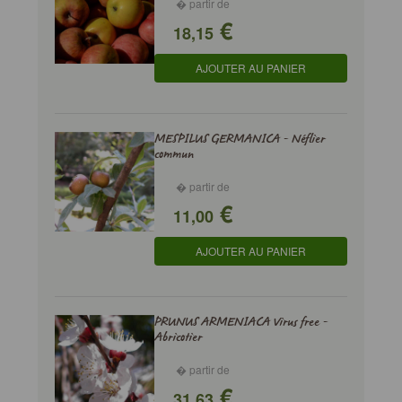
� partir de
€
18,15
AJOUTER AU PANIER
MESPILUS GERMANICA - Néflier
commun
� partir de
€
11,00
AJOUTER AU PANIER
PRUNUS ARMENIACA Virus free -
Abricotier
� partir de
€
31,63