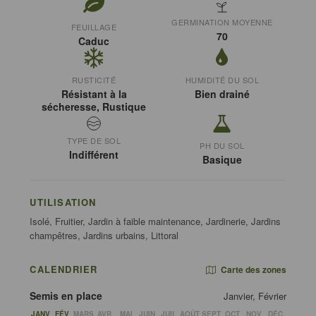
GERMINATION MOYENNE
FEUILLAGE
70
Caduc
RUSTICITÉ
HUMIDITÉ DU SOL
Résistant à la
Bien drainé
sécheresse, Rustique
TYPE DE SOL
PH DU SOL
Indifférent
Basique
UTILISATION
Isolé, Fruitier, Jardin à faible maintenance, Jardinerie, Jardins
champêtres, Jardins urbains, Littoral
CALENDRIER
Carte des zones
Semis en place
Janvier, Février
JANV
FÉV
MARS
AVR
MAI
JUIN
JUIL
AOÛT
SEPT
OCT
NOV
DÉC