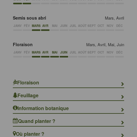
Semis sous abri
Mars, Avril
JANV
FÉV
MARS
AVR
MAI
JUIN
JUIL
AOÛT
SEPT
OCT
NOV
DÉC
Floraison
Mars, Avril, Mai, Juin
JANV
FÉV
MARS
AVR
MAI
JUIN
JUIL
AOÛT
SEPT
OCT
NOV
DÉC
Floraison
Feuillage
Information botanique
Quand planter ?
Où planter ?