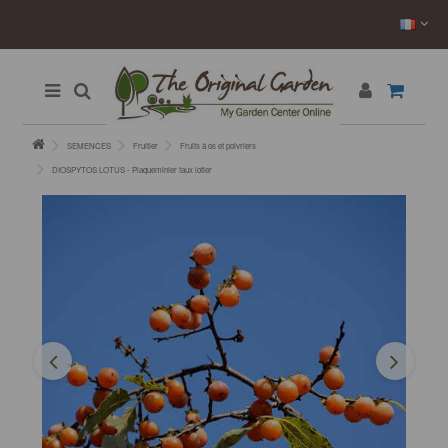
SEMENCES
Fruitier
Fruits à os et poivriers
DIOSPYTOS LOTUS - Plaqueminier faux lotier