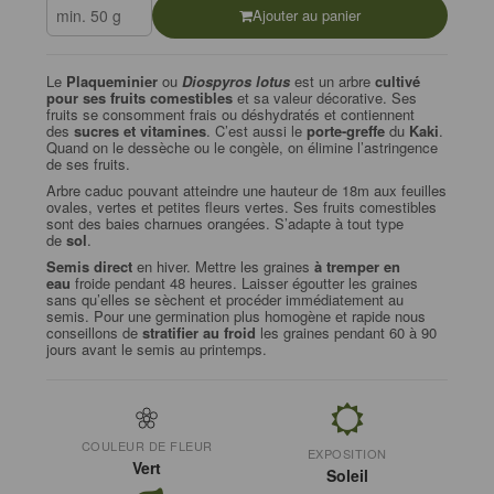
Ajouter au panier
Le
Plaqueminier
ou
Diospyros lotus
est un arbre
cultivé
pour ses fruits comestibles
et sa valeur décorative. Ses
fruits se consomment frais ou déshydratés et contiennent
des
sucres et vitamines
. C’est aussi le
porte-greffe
du
Kaki
.
Quand on le dessèche ou le congèle, on élimine l’astringence
de ses fruits.
Arbre caduc pouvant atteindre une hauteur de 18m aux feuilles
ovales, vertes et petites fleurs vertes. Ses fruits comestibles
sont des baies charnues orangées. S’adapte à tout type
de
sol
.
Semis direct
en hiver. Mettre les graines
à tremper en
eau
froide pendant 48 heures. Laisser égoutter les graines
sans qu’elles se sèchent et procéder immédiatement au
semis. Pour une germination plus homogène et rapide nous
conseillons de
stratifier au froid
les graines pendant 60 à 90
jours avant le semis au printemps.
COULEUR DE FLEUR
EXPOSITION
Vert
Soleil