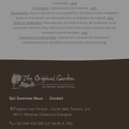
commandes.
+info
Legitimation
: Consentement de l'interessé.
+info
Destinataires
: Aucune donnée ne sera transférée à des tiers à moins d'obligation
légale ou si la cession est nécessaire pour la réalisation de l'objectif.
+info
Droits de désistement
: Vous disposez d'un droit d'accès, de rectification et de
suppression des données, ainsi que d'autres droits, comme expliqué dans les
informations comlémentaires.
+info
Information complémentaire
: Vous pouvez consulter les informations
complémentaires et détaillées sur la protection des données
ici
.
Qui Sommes Nous
|
Contact
Poligono Les Vinyes - Carrer dels Torners, s/n
46711 Miramar (Valencia) Espagne
(+34) 646 433 048 (L-V de 8h à 15h)