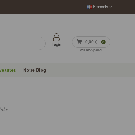
Français
0,00 €
0
Login
Voir mon panier
veautes
Notre Blog
lake