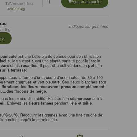
Ajouter au panier
TVA incluse (10%)
429,00 €/kg
rac
Indiquez les grammes
n. 5 g
ier
 paniculé
est une belle plante connue pour son utilisation
facile
. Mais c'est aussi une plante parfaite pour le
jardin
leurs
et les
rocailles
. Il peut être cultivé dans un
pot
afin
 sur la
terrasse
!
oppe sous la forme d’un arbuste d’une hauteur de 80 à 100
gèrement charnues et vert bleuâtre. Ses fleurs blanches sont
 floraison, les fleurs recouvrent presque complètement
u...des flocons de neige
.
 pas les excès d'humidité. Résiste à la
sécheresse
et à la
eil
. Enlevez les
fleurs fanées
pendant l'été et
taille
8ºC/20ºC. Recouvrir les graines avec une fine couche de
is humide jusqu'à la germination.