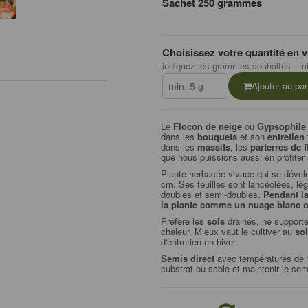
Sachet 250 grammes
Choisissez votre quantité en v
indiquez les grammes souhaités · mi
Ajouter au pan
Le
Flocon de neige
ou
Gypsophile
dans les
bouquets
et son
entretien 
dans les
massifs
, les
parterres de f
que nous puissions aussi en profiter
Plante herbacée vivace qui se dével
cm. Ses feuilles sont lancéolées, lé
doubles et semi-doubles.
Pendant la
la plante comme un nuage blanc o
Préfère les
sols
drainés, ne supporte
chaleur. Mieux vaut le cultiver au
sol
d'entretien en hiver.
Semis direct
avec températures de 1
substrat ou sable et maintenir le sem