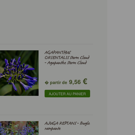
AGAPANTHUS
ORIENTALIS Storm Cloud
- Agapanthe Storm Cloud
€
9,56
� partir de
AJOUTER AU PANIER
AJUGA REPTANS - Bugle
rampante