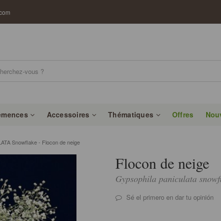
.com
emences
Accessoires
Thématiques
Offres
Nou
A Snowflake - Flocon de neige
Flocon de neige
Gypsophila paniculata snowf
Sé el primero en dar tu opinión