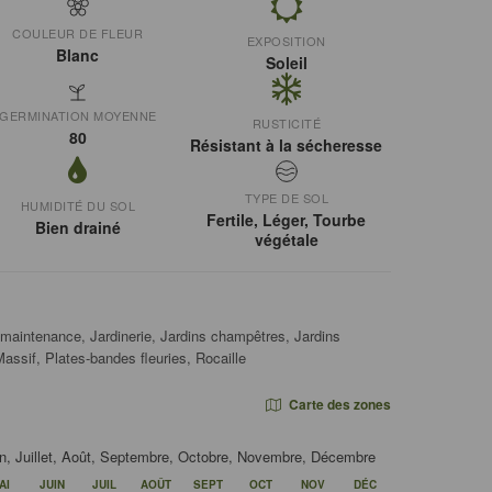
COULEUR DE FLEUR
EXPOSITION
Blanc
Soleil
GERMINATION MOYENNE
RUSTICITÉ
80
Résistant à la sécheresse
TYPE DE SOL
HUMIDITÉ DU SOL
Fertile, Léger, Tourbe
Bien drainé
végétale
 maintenance, Jardinerie, Jardins champêtres, Jardins
 Massif, Plates-bandes fleuries, Rocaille
Carte des zones
Juin, Juillet, Août, Septembre, Octobre, Novembre, Décembre
AI
JUIN
JUIL
AOÛT
SEPT
OCT
NOV
DÉC