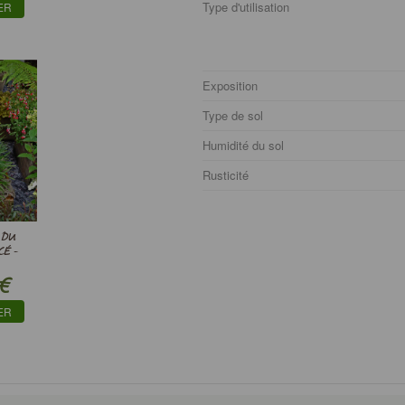
Type d'utilisation
ER
Exposition
Type de sol
Humidité du sol
Rusticité
 DU
É -
€
ER