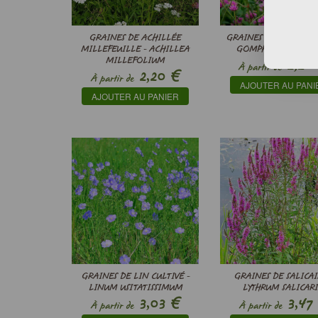
GRAINES DE ACHILLÉE
GRAINES DE AMARANT
MILLEFEUILLE - ACHILLEA
GOMPHRENA GLOB
MILLEFOLIUM
2,20
À partir de
€
2,20
À partir de
AJOUTER AU PANI
AJOUTER AU PANIER
GRAINES DE LIN CULTIVÉ -
GRAINES DE SALICAI
LINUM USITATISSIMUM
LYTHRUM SALICAR
€
3,03
3,47
À partir de
À partir de