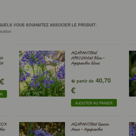
QUELS VOUS SOUHAITEZ ASSOCIER LE PRODUIT
:
isation
AGAPANTHUS
se
AFRICANUS Bleu -
ise
Agapanthe bleue
€
40,70
� partir de
€
ER
AJOUTER AU PANIER
COX
AGAPANTHUS Queen
the
Anne - Agapanthe