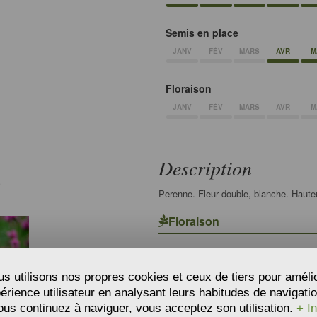
Semis en place
JANV
FÉV
MARS
AVR
M
Floraison
JANV
FÉV
MARS
AVR
M
Description
é
Perenne. Fleur double, blanche. Haute
Floraison
Couleur de floraison
Période de floraison
s utilisons nos propres cookies et ceux de tiers pour améli
périence utilisateur en analysant leurs habitudes de navigatio
Feuillage
ous continuez à naviguer, vous acceptez son utilisation.
+ In