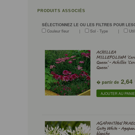
PRODUITS ASSOCIÉS
SÉLECTIONNEZ LE OU LES FILTRES POUR LES
Couleur fleur
|
Sol - Type
|
Util
ACHILLEA
MILLEFOLIUM 'Ceri
Queen' - Achillée 'Cer
Queen'
2,64
� partir de
AJOUTER AU PANI
AGAPANTHUS PRAE
Getty White - Agapan
blanche