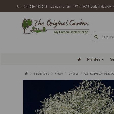
(+34) 646 433 048
info@theoriginalgarden
(L-V de 8h a 15h)
Plantes
S
SEMENCES
Fleurs
Vivaces
GYPSOPHILA PANICULAT