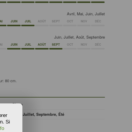
Avril, Mai, Juin, Juillet
AI
JUIN
JUIL
AOÛT
SEPT
OCT
NOV
DÉC
Juin, Juillet, Août, Septembre
AI
JUIN
JUIL
AOÛT
SEPT
OCT
NOV
DÉC
ur: 80 cm.
Blanc
Juin, Juillet, Septembre, Été
orer
n. Si
fo