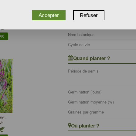
Persistance du feuillage
Accepter
Refuser
INE -
Information botanique
OSA
€
Nom botanique
ER
Cycle de vie
Quand planter ?
Période de semis
Germination (jours)
Germination moyenne (%)
Graines par gramme
RE -
IA
Où planter ?
€