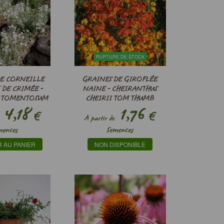
RUPTURE DE STOCK
DE CORNEILLE
GRAINES DE GIROFLÉE
 DE CRIMÉE -
NAINE - CHEIRANTHUS
M TOMENTOSUM
CHEIRII TOM THUMB
4,18
1,76
€
€
À partir de
mences
Semences
 AU PANIER
NON DISPONIBLE