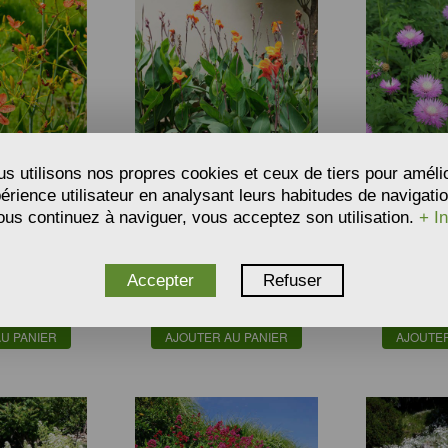
s utilisons nos propres cookies et ceux de tiers pour améli
périence utilisateur en analysant leurs habitudes de navigatio
DE FLEUR
GRAINES DE CANNA -
GRAINES D
ous continuez à naviguer, vous acceptez son utilisation.
+ In
IS TIGRÉ -
CANNA INDICA
BLEUET
 CHINENSIS
CENTAUR
KLE F
5,83
4,18
€
€
Accepter
Refuser
À partir de
À partir de
nces
Semences
Se
U PANIER
AJOUTER AU PANIER
AJOUTER