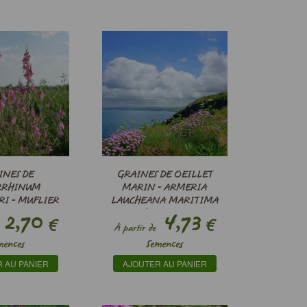
INES DE
GRAINES DE OEILLET
RRHINUM
MARIN - ARMERIA
RI - MUFLIER
LAUCHEANA MARITIMA
2,70
SPLENDENS
4,73
€
€
À partir de
mences
Semences
 AU PANIER
AJOUTER AU PANIER