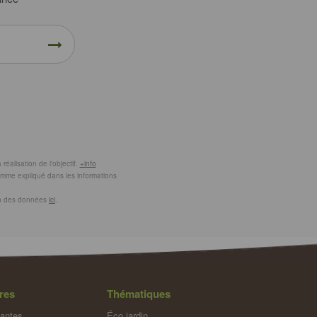
éalisation de l'objectif.
+info
comme expliqué dans les informations
ion des données
ici
.
res
Thématiques
lantes
Éco jardin