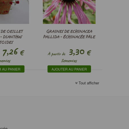
 DE OEILLET
GRAINES DE ECHINACEA
- DIANTHUS
PALLIDA - ÉCHINACÉE PÂLE
TOIDES
7,26
3,30
€
€
À partir de
mences
Semences
 AU PANIER
AJOUTER AU PANIER
Tout afficher
année