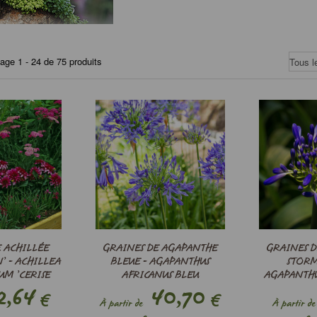
hage 1 - 24 de 75 produits
 ACHILLÉE
GRAINES DE AGAPANTHE
GRAINES 
’ - ACHILLEA
BLEUE - AGAPANTHUS
STORM
M ’CERISE
AFRICANUS BLEU
AGAPANTHU
EE
,64
40,70
STORM
€
€
À partir de
À partir de