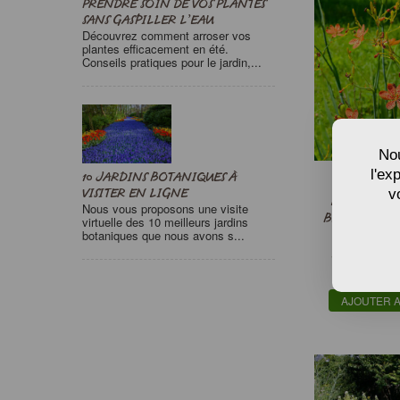
PRENDRE SOIN DE VOS PLANTES
Plante dépolluante
SANS GASPILLER L’EAU
Plante d’intérieur
Découvrez comment arroser vos
plantes efficacement en été.
Plates-bandes fleuries
Conseils pratiques pour le jardin,...
Potager
Pots & jardinières
Rives et berges
Rocaille
Nou
Tapissante, Rampante
l'ex
10 JARDINS BOTANIQUES À
Végétalisation
GRAINES 
v
VISITER EN LIGNE
LÉOPARD, IR
Nous vous proposons une visite
BELAMCANDA
virtuelle des 10 meilleurs jardins
botaniques que nous avons s...
’FREC
À partir de
Seme
AJOUTER A