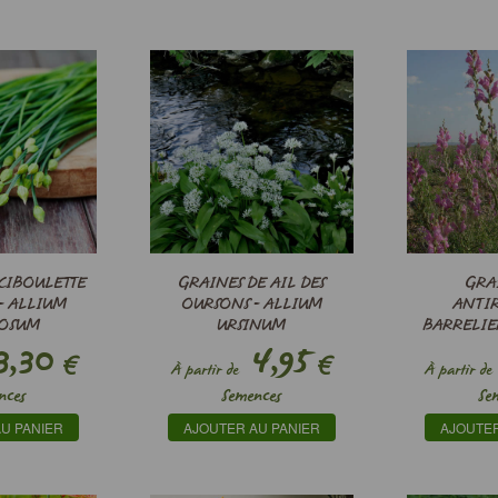
CIBOULETTE
GRAINES DE AIL DES
GRA
- ALLIUM
OURSONS - ALLIUM
ANTI
ROSUM
URSINUM
BARRELIE
,30
4,95
€
€
À partir de
À partir de
nces
Semences
Se
U PANIER
AJOUTER AU PANIER
AJOUTER