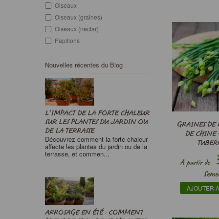
Fleur séchée
Oiseaux
Grimpante
Oiseaux (graines)
Haie basse
Oiseaux (nectar)
Huile essentielle
Papillons
Insecticides naturels
Isolé
Nouvelles récentes du Blog
Jardin à faible maintenance
Jardin d’aromatiques
Jardinerie
Jardins champêtres
L’IMPACT DE LA FORTE CHALEUR
Jardins écologiques
SUR LES PLANTES DU JARDIN OU
GRAINES DE 
Jardins urbains
DE LA TERRASSE
DE CHINE 
Découvrez comment la forte chaleur
Littoral
TUBE
affecte les plantes du jardin ou de la
3
terrasse, et commen...
Massif
À partir de
Médicinal
Seme
Méllifère
AJOUTER A
Murs, clôtures, grillages
Paysagisme
ARROSAGE EN ÉTÉ : COMMENT
Pièce d’eau, Bassins