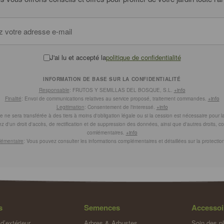
J'ai lu et accepté la
politique de confidentialité
INFORMATION DE BASE SUR LA CONFIDENTIALITÉ
Responsable
: FRUTOS Y SEMILLAS DEL BOSQUE, S.L.
+info
Finalité
: Envoi de communications relatives au service proposé, traitement commandes.
+info
Legitimation
: Consentement de l'interessé.
+info
ne sera transférée à des tiers à moins d'obligation légale ou si la cession est nécessaire pour la r
z d'un droit d'accès, de rectification et de suppression des données, ainsi que d'autres droits, 
comlémentaires.
+info
lémentaire
: Vous pouvez consulter les informations complémentaires et détaillées sur la protect
s
Semences
Accessoi
d’extérieur
Arbres & Arbustes
Soin des p