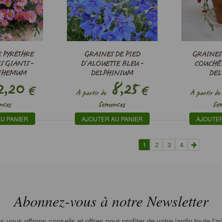
 PYRÈTHRE
GRAINES DE PIED
GRAINES
 GIANTS -
D’ALOUETTE BLEU -
COUCHÉ 
NTHEMUM
DELPHINIUM
DEL
INEUM
,20
GRANDIFLORUM DWARF
8,25
€
€
BLUE -
À partir de
À partir de
nces
Semences
Se
U PANIER
AJOUTER AU PANIER
AJOUTER
1
2
3
4
Abonnez-vous à notre Newsletter
 vous offrons conseils et offres pour profiter de votre jardin toute l'