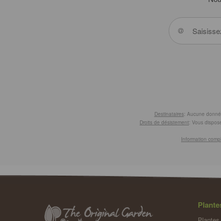
Destinataires
: Aucune donnée 
Droits de désistement
: Vous dispose
Information comp
Plante
Plantes 