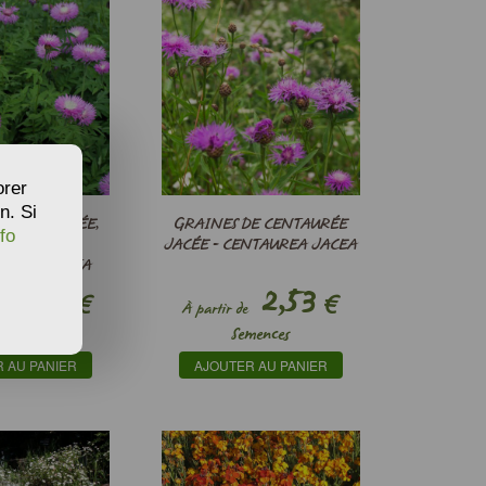
orer
n. Si
E CENTAURÉE,
GRAINES DE CENTAURÉE
fo
 PERSAN -
JACÉE - CENTAUREA JACEA
EA DEALBATA
6,60
2,53
€
€
À partir de
mences
Semences
 AU PANIER
AJOUTER AU PANIER