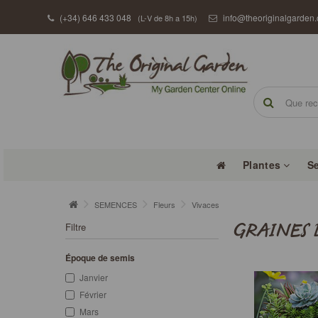
(+34) 646 433 048
info@theoriginalgarden
(L-V de 8h a 15h)
Plantes
S
SEMENCES
Fleurs
Vivaces
Filtre
GRAINES 
Époque de semis
Janvier
Février
Mars