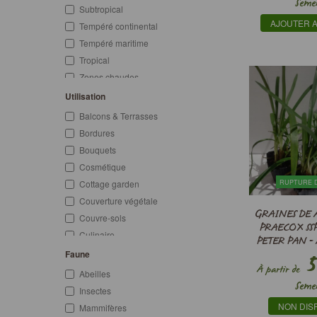
Seme
Printemps
Subtropical
Été
AJOUTER A
Tempéré continental
Automne
Tempéré maritime
Hiver
Tropical
Printemps-Été
Zones chaudes
Été-Automne
Zones froides
Utilisation
Zones tempérées
Balcons & Terrasses
Bordures
Bouquets
Cosmétique
RUPTURE 
Cottage garden
Couverture végétale
GRAINES DE 
Couvre-sols
PRAECOX SS
Culinaire
PETER PAN -
Décoratif
Faune
NA
5
Désertification
À partir de
Abeilles
Seme
Érosion
Insectes
Fleur comestible
NON DIS
Mammifères