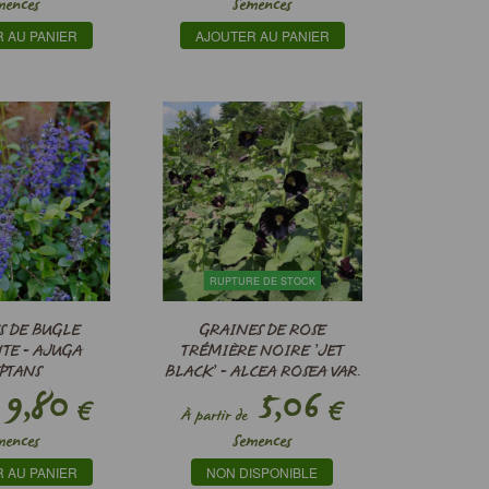
mences
Semences
 AU PANIER
AJOUTER AU PANIER
RUPTURE DE STOCK
S DE BUGLE
GRAINES DE ROSE
TE - AJUGA
TRÉMIÈRE NOIRE ’JET
PTANS
BLACK’ - ALCEA ROSEA VAR.
9,80
NIGRA ’J
5,06
€
€
À partir de
mences
Semences
 AU PANIER
NON DISPONIBLE