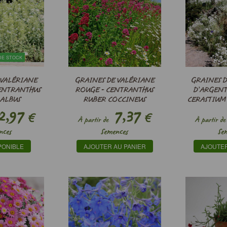
DE STOCK
 VALÉRIANE
GRAINES DE VALÉRIANE
GRAINES 
ENTRANTHUS
ROUGE - CENTRANTHUS
D’ARGENT
ALBUS
RUBER COCCINEUS
CERASTIU
,97
7,37
€
€
À partir de
À partir de
nces
Semences
Se
PONIBLE
AJOUTER AU PANIER
AJOUTER