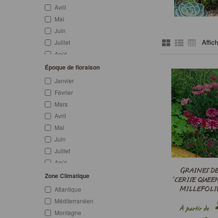
Avril
Mai
Juin
Affic
Juillet
Août
Septembre
Époque de floraison
Octobre
Janvier
Novembre
Février
Décembre
Mars
Printemps
Avril
Été
Mai
Automne
Juin
Hiver
Juillet
Printemps-Automne
Août
GRAINES DE
Hiver-Printemps
Septembre
Zone Climatique
’CERISE QUEEN
Automne-Hiver
Octobre
MILLEFOLIU
Atlantique
Toute l’année
Novembre
QU
2
Méditerranéen
À partir de
Décembre
Montagne