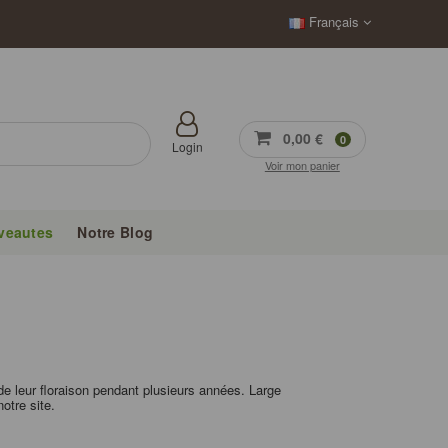
Français
0,00 €
0
Login
Voir mon panier
veautes
Notre Blog
de leur floraison pendant plusieurs années. Large
otre site.