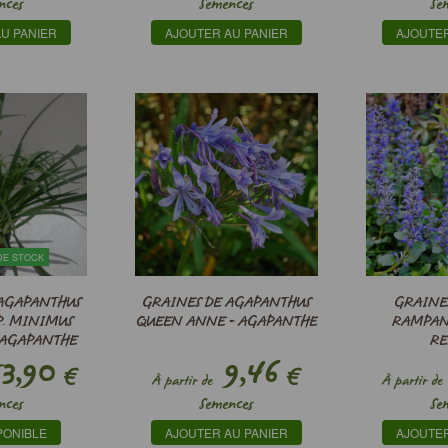
nces
Semences
Se
U PANIER
AJOUTER AU PANIER
AJOUTER
DE STOCK
AGAPANTHUS
GRAINES DE AGAPANTHUS
GRAINE
P. MINIMUS
QUEEN ANNE - AGAPANTHE
RAMPAN
 AGAPANTHE
RE
INE
3,90
9,46
€
€
À partir de
À partir de
nces
Semences
Se
PONIBLE
AJOUTER AU PANIER
AJOUTER