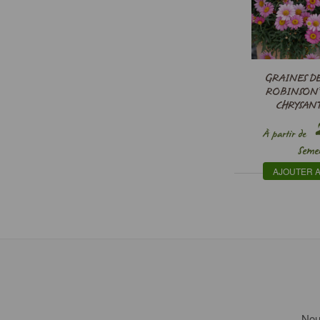
GRAINES DE
ROBINSON’S
CHRYSA
COCC
2
À partir de
Seme
AJOUTER A
Nous