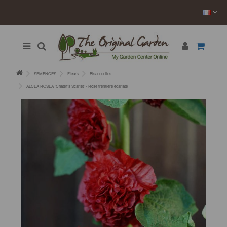
SEMENCES
Fleurs
Bisannuelles
ALCEA ROSEA ‘Chater’s Scarlet’ - Rose trémière écarlate