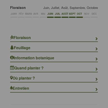
Floraison
Juin, Juillet, Août, Septembre, Octobre
JANV
FÉV
MARS
AVR
MAI
JUIN
JUIL
AOÛT
SEPT
OCT
NOV
DÉC
Floraison
Feuillage
Information botanique
Quand planter ?
Où planter ?
Entretien