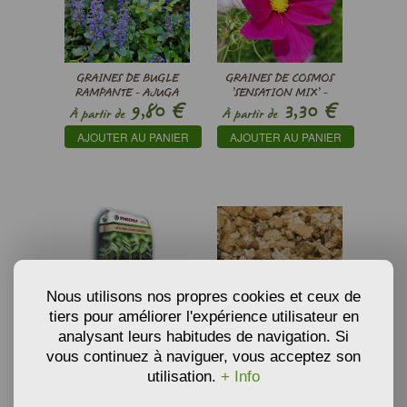
GRAINES DE BUGLE
GRAINES DE COSMOS
RAMPANTE - AJUGA
’SENSATION MIX’ -
€
€
9,80
3,30
REPTANS
COSMOS BIPINNATUS
À partir de
À partir de
SENSATION
AJOUTER AU PANIER
AJOUTER AU PANIER
Nous utilisons nos propres cookies et ceux de
tiers pour améliorer l'expérience utilisateur en
analysant leurs habitudes de navigation. Si
TERREAU SPÉCIAL SEMIS
VERMICULITE SEMIS ET
vous continuez à naviguer, vous acceptez son
BIO DE PINDSTRUP
CULTURES
€
€
utilisation.
+ Info
5,59
3,34
À partir de
À partir de
AJOUTER AU PANIER
AJOUTER AU PANIER