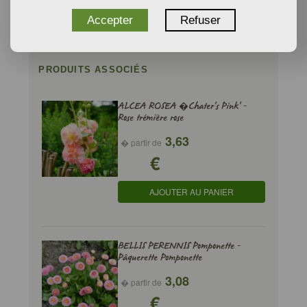
Accepter
Refuser
PRODUITS ASSOCIÉS
ALCEA ROSEA �Chater's Pink' -
Rose trémière rose
3,63
� partir de
€
AJOUTER AU PANIER
BELLIS PERENNIS Pomponette -
Pâquerette Pomponette
3,08
� partir de
€