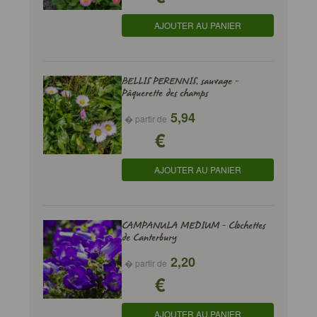
AJOUTER AU PANIER
BELLIS PERENNIS, sauvage -
Pâquerette des champs
5,94
� partir de
€
AJOUTER AU PANIER
CAMPANULA MEDIUM - Clochettes
de Canterbury
2,20
� partir de
€
AJOUTER AU PANIER