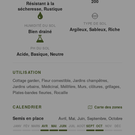
200
Résistant à la
sécheresse, Rustique
TYPE DE SOL
HUMIDITÉ DU SOL
Argileux, Sableux, Riche
Bien drainé
PH DU SOL
Acide, Basique, Neutre
UTILISATION
Cottage garden, Fleur comestible, Jardins champêtres,
Jardins urbains, Médicinal, Méllifère, Murs, clôtures, grillages,
Plates-bandes fleuries, Rocaille
CALENDRIER
Carte des zones
Semis en place
Avril, Mai, Juin, Septembre, Octobre
JANV
FÉV
MARS
AVR
MAI
JUIN
JUIL
AOÛT
SEPT
OCT
NOV
DÉC