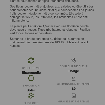
plantes pour cacher les tiges inférieures dénudées.
Ses fleurs peuvent être ajoutées aux salades ou être utilisées
pour préparer des infusions ainsi que pour décorer. Les jeunes
fruits peuvent également être consommés. Elle aide à
soulager la fièvre, les irritations, les bronchites et est anti-
inflammatoire.
La plante peut atteindre 1,5-2 m avec une floraison double,
duveteuse et rouge. Tiges très hautes et robustes. Feuilles
vert foncé, lobées et dentelées.
Semer de la fin du printemps au début de l'automne en
maintenant des températures de 18/22ºC. Maintenir le sol
humide.
COULEUR DE FLEUR
CYCLE DE VIE
Rouge
Bisannuelle
GERMINATION MOYENNE
EXPOSITION
80
Soleil
GRAINES PAR GRAMME
RUSTICITÉ