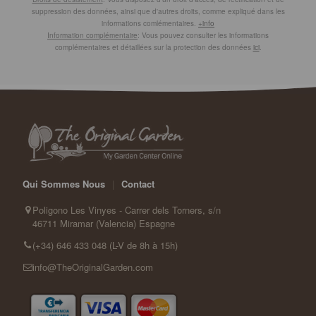
suppression des données, ainsi que d'autres droits, comme expliqué dans les
informations comlémentaires.
+info
Information complémentaire
: Vous pouvez consulter les informations
complémentaires et détaillées sur la protection des données
ici
.
Qui Sommes Nous
|
Contact
Poligono Les Vinyes - Carrer dels Torners, s/n
46711 Miramar (Valencia) Espagne
(+34) 646 433 048 (L-V de 8h à 15h)
info@TheOriginalGarden.com