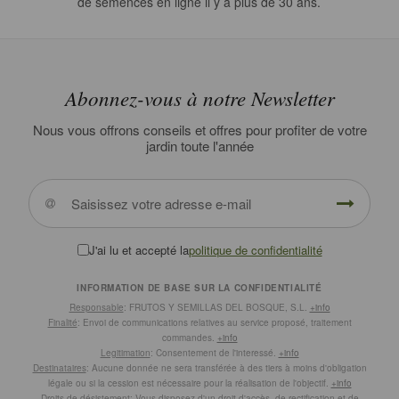
de semences en ligne il y a plus de 30 ans.
Abonnez-vous à notre Newsletter
Nous vous offrons conseils et offres pour profiter de votre
jardin toute l'année
J'ai lu et accepté la
politique de confidentialité
INFORMATION DE BASE SUR LA CONFIDENTIALITÉ
Responsable
: FRUTOS Y SEMILLAS DEL BOSQUE, S.L.
+info
Finalité
: Envoi de communications relatives au service proposé, traitement
commandes.
+info
Legitimation
: Consentement de l'interessé.
+info
Destinataires
: Aucune donnée ne sera transférée à des tiers à moins d'obligation
légale ou si la cession est nécessaire pour la réalisation de l'objectif.
+info
Droits de désistement
: Vous disposez d'un droit d'accès, de rectification et de