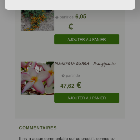
LOTUS BERTHELOTII - Lotier, Bec de
perroquet
6,05
� partir de
€
AJOUTER AU PANIER
PLUMERIA RUBRA - Frangipanier
� partir de
€
47,62
AJOUTER AU PANIER
COMMENTAIRES
Il n'y a aucun commentaire sur ce produit, connectez-