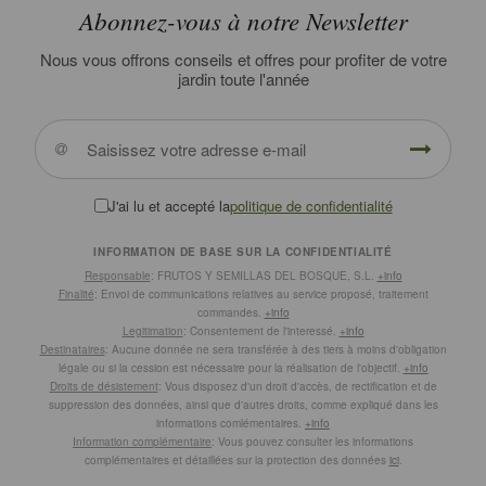
Abonnez-vous à notre Newsletter
Nous vous offrons conseils et offres pour profiter de votre
jardin toute l'année
J'ai lu et accepté la
politique de confidentialité
INFORMATION DE BASE SUR LA CONFIDENTIALITÉ
Responsable
: FRUTOS Y SEMILLAS DEL BOSQUE, S.L.
+info
Finalité
: Envoi de communications relatives au service proposé, traitement
commandes.
+info
Legitimation
: Consentement de l'interessé.
+info
Destinataires
: Aucune donnée ne sera transférée à des tiers à moins d'obligation
légale ou si la cession est nécessaire pour la réalisation de l'objectif.
+info
Droits de désistement
: Vous disposez d'un droit d'accès, de rectification et de
suppression des données, ainsi que d'autres droits, comme expliqué dans les
informations comlémentaires.
+info
Information complémentaire
: Vous pouvez consulter les informations
complémentaires et détaillées sur la protection des données
ici
.