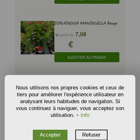
DIPLADENIA MANDEVILLA Rouge
7,08
� partir de
€
AJOUTER AU PANIER
HOYA CARNOSA - Fleur de cire
Nous utilisons nos propres cookies et ceux de
� partir de
tiers pour améliorer l'expérience utilisateur en
€
analysant leurs habitudes de navigation. Si
14,43
vous continuez à naviguer, vous acceptez son
utilisation.
+ Info
AJOUTER AU PANIER
Accepter
Refuser