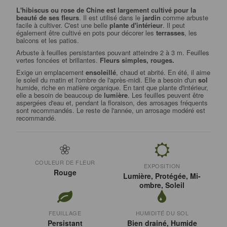
L'hibiscus ou rose de Chine est largement cultivé pour la
beauté de ses fleurs
. Il est utilisé dans le
jardin
comme arbuste
facile à cultiver. C'est une belle
plante d'intérieur
. Il peut
également être cultivé en pots pour décorer les
terrasses
, les
balcons et les patios.
Arbuste à feuilles persistantes pouvant atteindre 2 à 3 m. Feuilles
vertes foncées et brillantes.
Fleurs simples, rouges.
Exige un emplacement
ensoleillé
, chaud et abrité. En été, il aime
le soleil du matin et l'ombre de l'après-midi. Elle a besoin d'un
sol
humide, riche en matière organique. En tant que plante d'intérieur,
elle a besoin de beaucoup de
lumière
. Les feuilles peuvent être
aspergées d'eau et, pendant la floraison, des arrosages fréquents
sont recommandés. Le reste de l'année, un arrosage modéré est
recommandé.
COULEUR DE FLEUR
EXPOSITION
Rouge
Lumière, Protégée, Mi-
ombre, Soleil
FEUILLAGE
HUMIDITÉ DU SOL
Persistant
Bien drainé, Humide