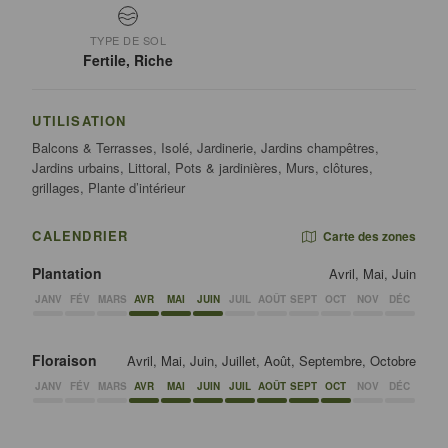
TYPE DE SOL
Fertile, Riche
UTILISATION
Balcons & Terrasses, Isolé, Jardinerie, Jardins champêtres,
Jardins urbains, Littoral, Pots & jardinières, Murs, clôtures,
grillages, Plante d’intérieur
CALENDRIER
Carte des zones
Plantation
Avril, Mai, Juin
JANV
FÉV
MARS
AVR
MAI
JUIN
JUIL
AOÛT
SEPT
OCT
NOV
DÉC
Floraison
Avril, Mai, Juin, Juillet, Août, Septembre, Octobre
JANV
FÉV
MARS
AVR
MAI
JUIN
JUIL
AOÛT
SEPT
OCT
NOV
DÉC