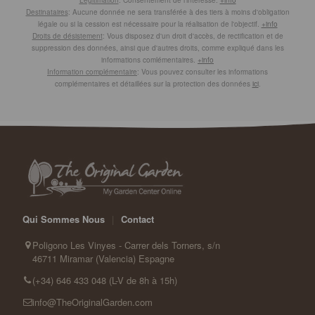
Legitimation
: Consentement de l'interessé.
+info
Destinataires
: Aucune donnée ne sera transférée à des tiers à moins d'obligation
légale ou si la cession est nécessaire pour la réalisation de l'objectif.
+info
Droits de désistement
: Vous disposez d'un droit d'accès, de rectification et de
suppression des données, ainsi que d'autres droits, comme expliqué dans les
informations comlémentaires.
+info
Information complémentaire
: Vous pouvez consulter les informations
complémentaires et détaillées sur la protection des données
ici
.
Qui Sommes Nous
|
Contact
Poligono Les Vinyes - Carrer dels Torners, s/n
46711 Miramar (Valencia) Espagne
(+34) 646 433 048 (L-V de 8h à 15h)
info@TheOriginalGarden.com