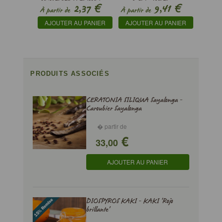
€
€
2,37
9,41
ECOFOREST 60
À partir de
À partir de
AJOUTER AU PANIER
AJOUTER AU PANIER
PRODUITS ASSOCIÉS
CERATONIA SILIQUA Sayalonga -
Caroubier Sayalonga
� partir de
€
33,00
AJOUTER AU PANIER
DIOSPYROS KAKI - KAKI 'Rojo
brillante'