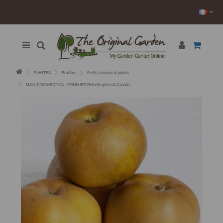
PLANTES
Fruitiers
Fruits à noyaux et pépins
MALUS DOMESTICA - POMMIER Reinette grise du Canada