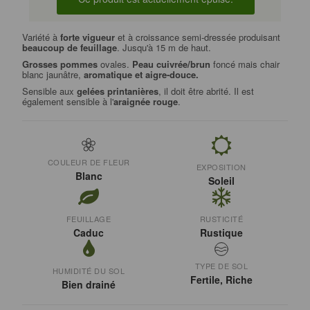
Variété à
forte vigueur
et à croissance semi-dressée produisant
beaucoup de feuillage
. Jusqu'à 15 m de haut.
Grosses pommes
ovales.
Peau
cuivrée/brun
foncé mais chair
blanc jaunâtre,
aromatique et aigre-douce.
Sensible aux
gelées printanières
, il doit être abrité. Il est
également sensible à l'
araignée rouge
.
COULEUR DE FLEUR
EXPOSITION
Blanc
Soleil
FEUILLAGE
RUSTICITÉ
Caduc
Rustique
TYPE DE SOL
HUMIDITÉ DU SOL
Fertile, Riche
Bien drainé