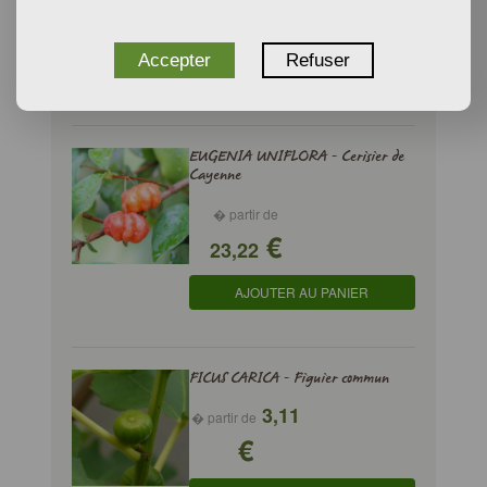
€
23,22
Accepter
Refuser
AJOUTER AU PANIER
EUGENIA UNIFLORA - Cerisier de
Cayenne
� partir de
€
23,22
AJOUTER AU PANIER
FICUS CARICA - Figuier commun
3,11
� partir de
€