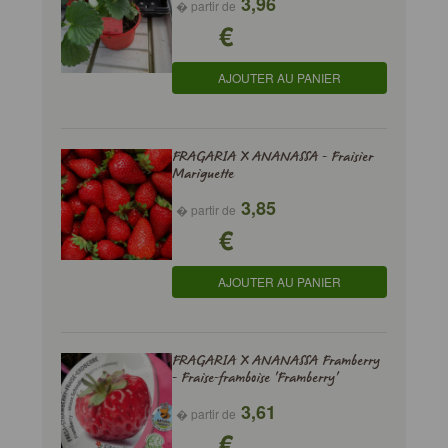
3,96
� partir de
€
AJOUTER AU PANIER
FRAGARIA X ANANASSA - Fraisier
Mariguette
3,85
� partir de
€
AJOUTER AU PANIER
FRAGARIA X ANANASSA Framberry
- Fraise-framboise 'Framberry'
3,61
� partir de
€