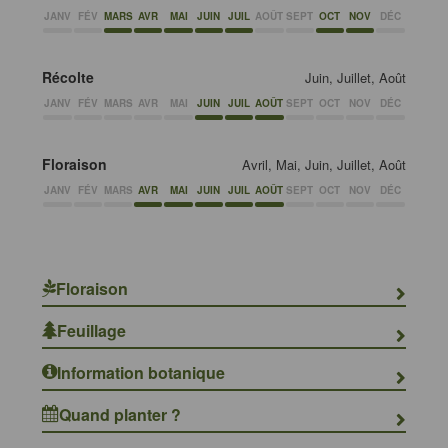
JANV
FÉV
MARS
AVR
MAI
JUIN
JUIL
AOÛT
SEPT
OCT
NOV
DÉC
Récolte
Juin, Juillet, Août
JANV
FÉV
MARS
AVR
MAI
JUIN
JUIL
AOÛT
SEPT
OCT
NOV
DÉC
Floraison
Avril, Mai, Juin, Juillet, Août
JANV
FÉV
MARS
AVR
MAI
JUIN
JUIL
AOÛT
SEPT
OCT
NOV
DÉC
Floraison
Feuillage
Information botanique
Quand planter ?