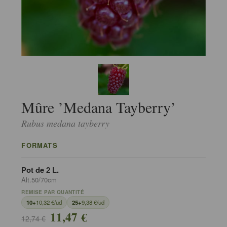
Mûre ’Medana Tayberry’
Rubus medana tayberry
FORMATS
Pot de 2 L.
Alt.50/70cm
REMISE PAR QUANTITÉ
10+
10,32 €/ud
25+
9,38 €/ud
11,47 €
12,74 €