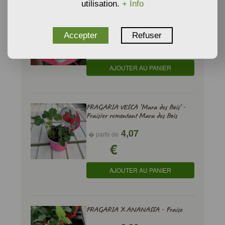
utilisation.
+ Info
FRAGARIA VESCA - Fraise des Bois
3,42
� partir de
Accepter
Refuser
€
AJOUTER AU PANIER
FRAGARIA VESCA 'Mara des Bois' -
Fraisier remontant Mara des Bois
4,07
� partir de
€
AJOUTER AU PANIER
FRAGARIA X ANANASSA - Fraise