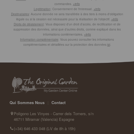
commandes.
+info
Legitimation
: Consentement de l'interessé.
+info
Destinataires
: Aucune donnée ne sera transférée à des tiers à moins d'obligation
légale ou si la cession est nécessaire pour la réalisation de l'objectif.
+info
Droits de désistement
: Vous disposez d'un droit d'accès, de rectification et de
suppression des données, ainsi que d'autres droits, comme expliqué dans les
informations comlémentaires.
+info
Information complémentaire
: Vous pouvez consulter les informations
complémentaires et détaillées sur la protection des données
ici
.
Qui Sommes Nous
|
Contact
Poligono Les Vinyes - Carrer dels Torners, s/n
46711 Miramar (Valencia) Espagne
(+34) 646 433 048 (L-V de 8h à 15h)