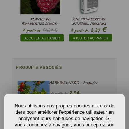
PLANTES DE
PINDSTRUP TERREAU
FRAMBOISIER ROUGE -
UNIVERSEL PREMIUM
€
2,37
12,34 €
RUBUS IDAEUS
À partir de
À partir de
€
10,49
AJOUTER AU PANIER
AJOUTER AU PANIER
PRODUITS ASSOCIÉS
ARBUTUS UNEDO - Arbousier
2,94
� partir de
€
Nous utilisons nos propres cookies et ceux de
tiers pour améliorer l'expérience utilisateur en
AJOUTER AU PANIER
analysant leurs habitudes de navigation. Si
vous continuez à naviguer, vous acceptez son