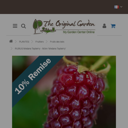
PLANTES
Fruitiers
Fruits des bois
RUBUS Medana Tayberry - Mûre ’Medana Tayberry’