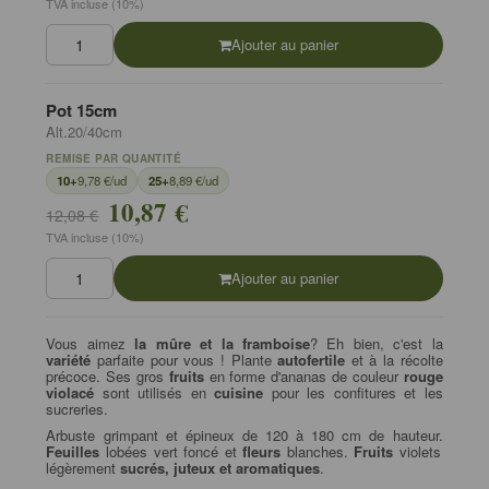
TVA incluse (10%)
Ajouter au panier
Pot 15cm
Alt.20/40cm
REMISE PAR QUANTITÉ
10+
9,78 €/ud
25+
8,89 €/ud
10,87 €
12,08 €
TVA incluse (10%)
Ajouter au panier
Vous aimez
la mûre et la framboise
? Eh bien, c'est la
variété
parfaite pour vous ! Plante
autofertile
et à la récolte
précoce. Ses gros
fruits
en forme d'ananas de couleur
rouge
violacé
sont utilisés en
cuisine
pour les confitures et les
sucreries.
Arbuste grimpant et épineux de 120 à 180 cm de hauteur.
Feuilles
lobées vert foncé et
fleurs
blanches.
Fruits
violets
légèrement
sucrés, juteux et aromatiques
.