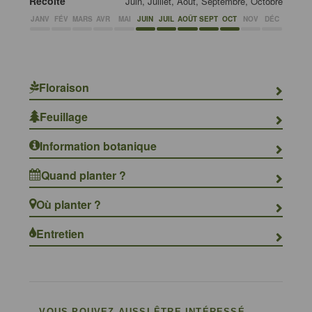
Récolte
Juin, Juillet, Août, Septembre, Octobre
JANV
FÉV
MARS
AVR
MAI
JUIN
JUIL
AOÛT
SEPT
OCT
NOV
DÉC
Floraison
Feuillage
Information botanique
Quand planter ?
Où planter ?
Entretien
VOUS POUVEZ AUSSI ÊTRE INTÉRESSÉ