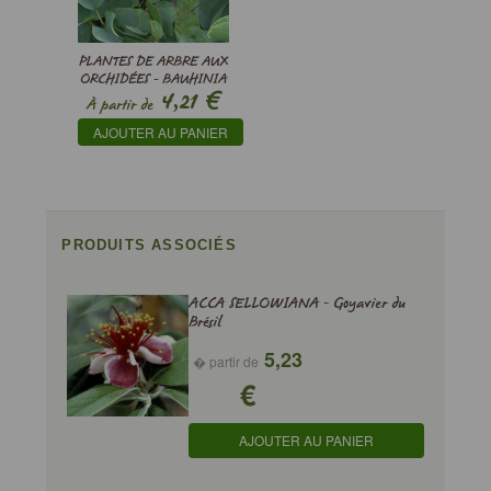
PLANTES DE ARBRE AUX
ORCHIDÉES - BAUHINIA
€
4,21
VARIEGATA
À partir de
AJOUTER AU PANIER
PRODUITS ASSOCIÉS
ACCA SELLOWIANA - Goyavier du
Brésil
5,23
� partir de
€
AJOUTER AU PANIER