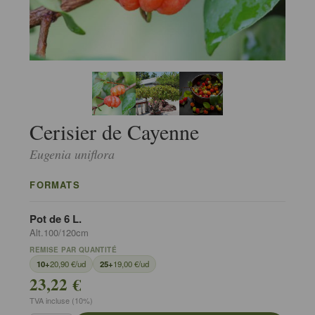
Cerisier de Cayenne
Eugenia uniflora
FORMATS
Pot de 6 L.
Alt.100/120cm
REMISE PAR QUANTITÉ
10+
20,90 €/ud
25+
19,00 €/ud
23,22 €
TVA incluse (10%)