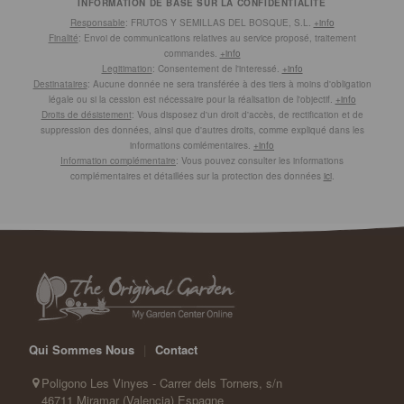
INFORMATION DE BASE SUR LA CONFIDENTIALITÉ
Responsable
: FRUTOS Y SEMILLAS DEL BOSQUE, S.L.
+info
Finalité
: Envoi de communications relatives au service proposé, traitement
commandes.
+info
Legitimation
: Consentement de l'interessé.
+info
Destinataires
: Aucune donnée ne sera transférée à des tiers à moins d'obligation
légale ou si la cession est nécessaire pour la réalisation de l'objectif.
+info
Droits de désistement
: Vous disposez d'un droit d'accès, de rectification et de
suppression des données, ainsi que d'autres droits, comme expliqué dans les
informations comlémentaires.
+info
Information complémentaire
: Vous pouvez consulter les informations
complémentaires et détaillées sur la protection des données
ici
.
Qui Sommes Nous
|
Contact
Poligono Les Vinyes - Carrer dels Torners, s/n
46711 Miramar (Valencia) Espagne