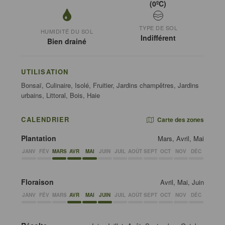
(0ºC)
TYPE DE SOL
HUMIDITÉ DU SOL
Indifférent
Bien drainé
UTILISATION
Bonsaï, Culinaire, Isolé, Fruitier, Jardins champêtres, Jardins
urbains, Littoral, Bois, Haie
CALENDRIER
Carte des zones
Plantation
Mars, Avril, Mai
JANV
FÉV
MARS
AVR
MAI
JUIN
JUIL
AOÛT
SEPT
OCT
NOV
DÉC
Floraison
Avril, Mai, Juin
JANV
FÉV
MARS
AVR
MAI
JUIN
JUIL
AOÛT
SEPT
OCT
NOV
DÉC