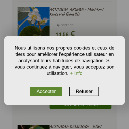
ACTINIDIA ARGUTA - Mini-kiwi
Ken's Red (femelle)
� partir de
€
14,56
AJOUTER AU PANIER
Nous utilisons nos propres cookies et ceux de
tiers pour améliorer l'expérience utilisateur en
analysant leurs habitudes de navigation. Si
vous continuez à naviguer, vous acceptez son
ACTINIDIA ARGUTA - Mini-kiwi
utilisation.
+ Info
'Weiki' (mâle)
� partir de
€
Accepter
Refuser
17,80
AJOUTER AU PANIER
ACTINIDIA DELICIOSA - KIWI