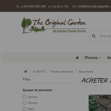
(+34) 646 433 048
info@theoriginalgarden
(L-V de 8h a 15h)
Plantes
S
PLANTES
Plantes d’extérieur
Mycorhizée
Filtre
ACHETER 
Époque de plantation
Janvier
Février
Mars