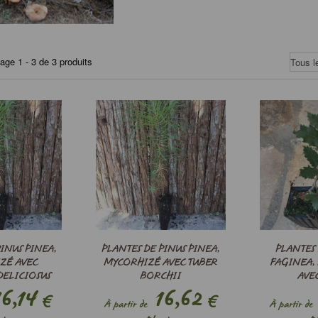
hage 1 - 3 de 3 produits
INUS PINEA,
PLANTES DE PINUS PINEA,
PLANTES
ZÉ AVEC
MYCORHIZÉ AVEC TUBER
FAGINEA,
DELICIOSUS
BORCHII
AVE
6,14
16,62
MELAN
€
€
À partir de
À partir de