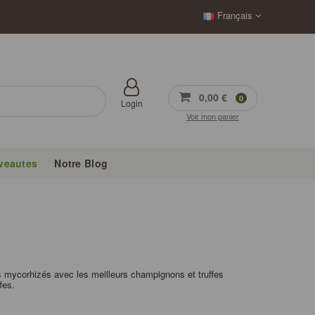
Français
0,00 €
0
Login
Voir mon panier
veautes
Notre Blog
s mycorhizés avec les meilleurs champignons et truffes
fes.