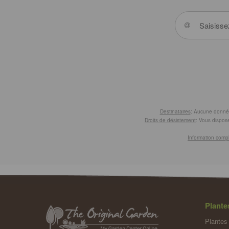
Destinataires
: Aucune donnée 
Droits de désistement
: Vous dispose
Information comp
Plante
Plantes 