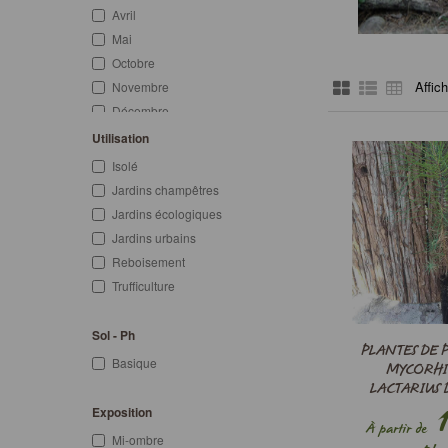
Avril
Mai
Octobre
Affic
Novembre
Décembre
Printemps
Utilisation
Automne
Isolé
Hiver
Jardins champêtres
Jardins écologiques
Jardins urbains
Reboisement
Trufficulture
Sol - Ph
PLANTES DE P
Basique
MYCORHI
LACTARIUS 
1
Exposition
À partir de
Mi-ombre