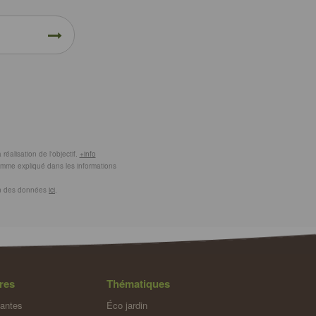
éalisation de l'objectif.
+info
comme expliqué dans les informations
ion des données
ici
.
res
Thématiques
lantes
Éco jardin