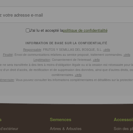
J'ai lu et accepté la
politique de confidentialité
INFORMATION DE BASE SUR LA CONFIDENTIALITÉ
Responsable
: FRUTOS Y SEMILLAS DEL BOSQUE, S.L.
+info
Finalité
: Envoi de communications relatives au service proposé, traitement commandes.
+info
Legitimation
: Consentement de l'interessé.
+info
ne sera transférée à des tiers à moins d'obligation légale ou si la cession est nécessaire pour la r
z d'un droit d'accès, de rectification et de suppression des données, ainsi que d'autres droits, 
comlémentaires.
+info
lémentaire
: Vous pouvez consulter les informations complémentaires et détaillées sur la protect
s
Semences
Accessoi
d’extérieur
Arbres & Arbustes
Soin des p