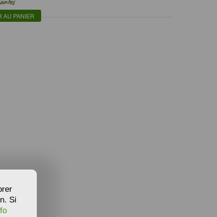
lantes
 AU PANIER
orer
n. Si
fo