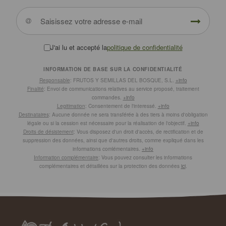
J'ai lu et accepté la
politique de confidentialité
INFORMATION DE BASE SUR LA CONFIDENTIALITÉ
Responsable
: FRUTOS Y SEMILLAS DEL BOSQUE, S.L.
+info
Finalité
: Envoi de communications relatives au service proposé, traitement
commandes.
+info
Legitimation
: Consentement de l'interessé.
+info
Destinataires
: Aucune donnée ne sera transférée à des tiers à moins d'obligation
légale ou si la cession est nécessaire pour la réalisation de l'objectif.
+info
Droits de désistement
: Vous disposez d'un droit d'accès, de rectification et de
suppression des données, ainsi que d'autres droits, comme expliqué dans les
informations comlémentaires.
+info
Information complémentaire
: Vous pouvez consulter les informations
complémentaires et détaillées sur la protection des données
ici
.