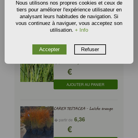
Nous utilisons nos propres cookies et ceux de
4,40
� partir de
tiers pour améliorer l'expérience utilisateur en
€
analysant leurs habitudes de navigation. Si
vous continuez à naviguer, vous acceptez son
AJOUTER AU PANIER
utilisation.
+ Info
Accepter
Refuser
CAREX RIPARIA - Laîche des rives
5,64
� partir de
€
AJOUTER AU PANIER
CAREX TESTACEA - Laîche orange
6,36
� partir de
€