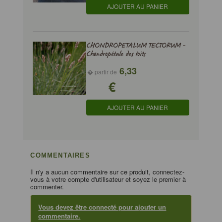
AJOUTER AU PANIER
CHONDROPETALUM TECTORUM -
Chondropétale des toits
6,33
� partir de
€
AJOUTER AU PANIER
COMMENTAIRES
Il n'y a aucun commentaire sur ce produit, connectez-
vous à votre compte d'utilisateur et soyez le premier à
commenter.
Vous devez être connecté pour ajouter un
commentaire.