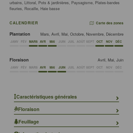
urbains, Littoral, Pots & jardinières, Paysagisme, Plates-bandes
fleuries, Rocaille, Haie basse
CALENDRIER
Carte des zones
Plantation
Mars, Avril, Mai, Octobre, Novembre, Décembre
JANV
FÉV
MARS
AVR
MAI
JUIN
JUIL
AOÛT
SEPT
OCT
NOV
DÉC
Floraison
Avril, Mai, Juin
JANV
FÉV
MARS
AVR
MAI
JUIN
JUIL
AOÛT
SEPT
OCT
NOV
DÉC
Caractéristiques générales
Floraison
Feuillage