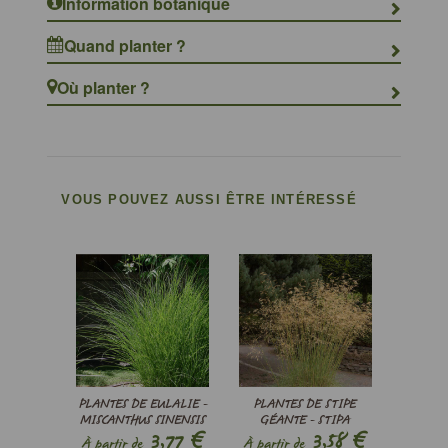
Information botanique
Quand planter ?
Où planter ?
VOUS POUVEZ AUSSI ÊTRE INTÉRESSÉ
PLANTES DE EULALIE -
PLANTES DE STIPE
MISCANTHUS SINENSIS
GÉANTE - STIPA
€
€
3,77
3,58
’GRACILLIMUS’ - T
GIGANTEA
À partir de
À partir de