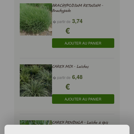
BRACHYPODIUM RETUSUM -
Brachypode
3,74
� partir de
€
AJOUTER AU PANIER
CAREX MIX - Laîches
6,48
� partir de
€
AJOUTER AU PANIER
CAREX PENDULA - Laîche à épis
pendants