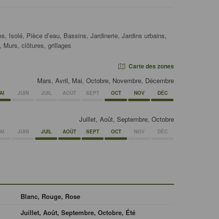
s, Isolé, Pièce d’eau, Bassins, Jardinerie, Jardins urbains,
, Murs, clôtures, grillages
Carte des zones
Mars, Avril, Mai, Octobre, Novembre, Décembre
AI
JUIN
JUIL
AOÛT
SEPT
OCT
NOV
DÉC
Juillet, Août, Septembre, Octobre
AI
JUIN
JUIL
AOÛT
SEPT
OCT
NOV
DÉC
Blanc, Rouge, Rose
Juillet, Août, Septembre, Octobre, Été