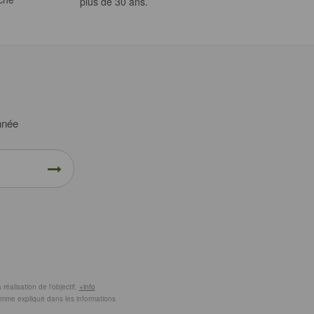
plus de 30 ans.
année
éalisation de l'objectif.
+info
comme expliqué dans les informations