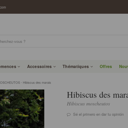
.com
emences
Accessoires
Thématiques
Offres
Nou
OSCHEUTOS - Hibiscus des marais
Hibiscus des mar
Hibiscus moscheutos
Sé el primero en dar tu opinión