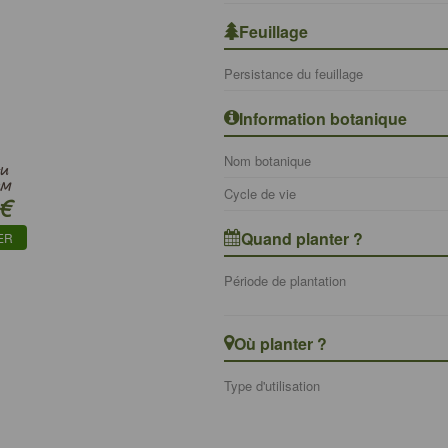
Feuillage
Persistance du feuillage
Information botanique
Nom botanique
AU
UM
Cycle de vie
€
Quand planter ?
ER
Période de plantation
Où planter ?
Type d'utilisation