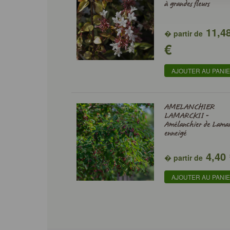
à grandes fleurs
11,4
� partir de
€
AJOUTER AU PANI
AMELANCHIER
LAMARCKII -
Amélanchier de Lama
enneigé
4,40
� partir de
AJOUTER AU PANI