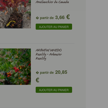
Amélanchier du Canada
€
3,66
� partir de
AJOUTER AU PANIER
ARBUTUS UNEDO
Roselily - Arbousier
Roselily
20,85
� partir de
€
AJOUTER AU PANIER