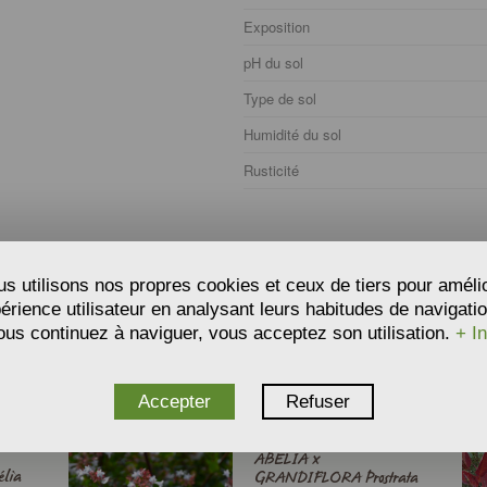
Exposition
pH du sol
Type de sol
Humidité du sol
Rusticité
s utilisons nos propres cookies et ceux de tiers pour améli
périence utilisateur en analysant leurs habitudes de navigatio
ous continuez à naviguer, vous acceptez son utilisation.
+ In
QUELS VOUS SOUHAITEZ ASSOCIER LE PRODUIT
:
isation
Accepter
Refuser
ABELIA x
lia
GRANDIFLORA Prostrata