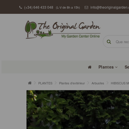
(+34) 646 433 048
info@theoriginalgarden
(L-V de 8h a 15h)
Plantes
S
PLANTES
Plantes d’extérieur
Arbustes
HIBISCUS M