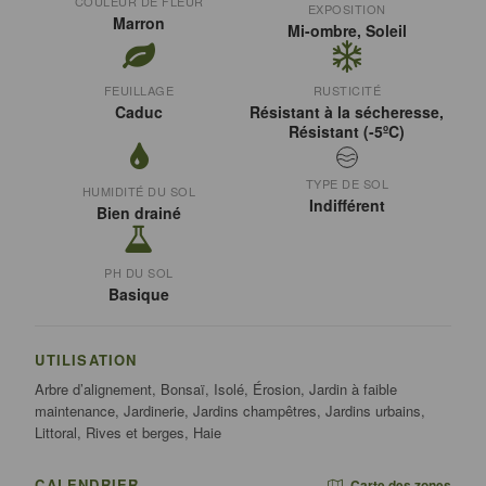
COULEUR DE FLEUR
EXPOSITION
Marron
Mi-ombre, Soleil
FEUILLAGE
RUSTICITÉ
Caduc
Résistant à la sécheresse,
Résistant (-5ºC)
TYPE DE SOL
HUMIDITÉ DU SOL
Indifférent
Bien drainé
PH DU SOL
Basique
UTILISATION
Arbre d’alignement, Bonsaï, Isolé, Érosion, Jardin à faible
maintenance, Jardinerie, Jardins champêtres, Jardins urbains,
Littoral, Rives et berges, Haie
CALENDRIER
Carte des zones