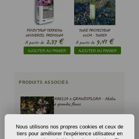
PINDSTRUP TERREAU
TUBE PROTECTEUR
UNIVERSEL PREMIUM
60CM - TUBEX
€
€
2,37
9,41
ECOFOREST 60
À partir de
À partir de
AJOUTER AU PANIER
AJOUTER AU PANIER
PRODUITS ASSOCIÉS
ABELIA x GRANDIFLORA - Abélia
à grandes fleurs
� partir de
€
11,48
Nous utilisons nos propres cookies et ceux de
tiers pour améliorer l'expérience utilisateur en
AJOUTER AU PANIER