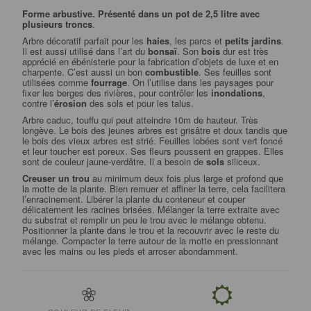
Forme arbustive. Présenté dans un pot de 2,5 litre avec
plusieurs troncs
.
Arbre décoratif parfait pour les
haies
, les parcs et
petits jardins
.
Il est aussi utilisé dans l’art du
bonsaï
. Son
bois
dur est très
apprécié en ébénisterie pour la fabrication d’objets de luxe et en
charpente. C’est aussi un bon
combustible
. Ses feuilles sont
utilisées comme
fourrage
. On l’utilise dans les paysages pour
fixer les berges des rivières, pour contrôler les
inondations
,
contre l’
érosion
des sols et pour les talus.
Arbre caduc, touffu qui peut atteindre 10m de hauteur. Très
longève. Le bois des jeunes arbres est grisâtre et doux tandis que
le bois des vieux arbres est strié. Feuilles lobées sont vert foncé
et leur toucher est poreux. Ses fleurs poussent en grappes. Elles
sont de couleur jaune-verdâtre. Il a besoin de
sols
siliceux.
Creuser un trou
au minimum deux fois plus large et profond que
la motte de la plante. Bien remuer et affiner la terre, cela facilitera
l’enracinement. Libérer la plante du conteneur et couper
délicatement les racines brisées. Mélanger la terre extraite avec
du substrat et remplir un peu le trou avec le mélange obtenu.
Positionner la plante dans le trou et la recouvrir avec le reste du
mélange. Compacter la terre autour de la motte en pressionnant
avec les mains ou les pieds et arroser abondamment.