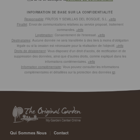
INFORMATION DE BASE SUR LA CONFIDENTIALITÉ
Responsable
: FRUTOS Y SEMILLAS DEL BOSQUE, S.L.
+info
Finalité
: Envoi de communications relatives au service proposé, traitement
commandes.
+info
Legitimation
: Consentement de l'interessé.
+info
Destinataires
: Aucune donnée ne sera transférée à des tiers à moins d'obligation
légale ou si la cession est nécessaire pour la réalisation de l'objectif.
+info
Droits de désistement
: Vous disposez d'un droit d'accès, de rectification et de
suppression des données, ainsi que d'autres droits, comme expliqué dans les
informations comlémentaires.
+info
Information complémentaire
: Vous pouvez consulter les informations
complémentaires et détaillées sur la protection des données
ici
.
Qui Sommes Nous
|
Contact