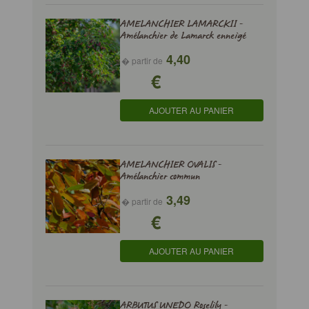
AMELANCHIER LAMARCKII -
Amélanchier de Lamarck enneigé
4,40
� partir de
€
AJOUTER AU PANIER
AMELANCHIER OVALIS -
Amélanchier commun
3,49
� partir de
€
AJOUTER AU PANIER
ARBUTUS UNEDO Roselily -