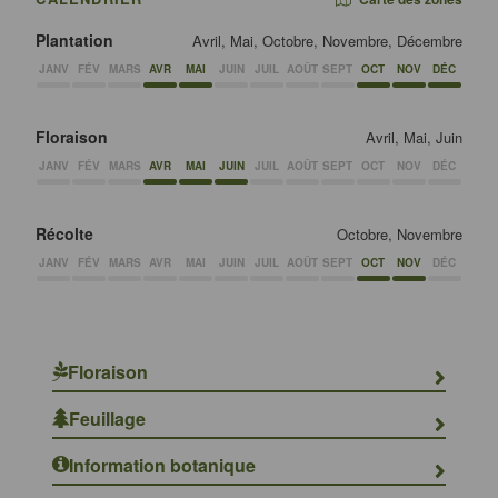
Plantation
Avril, Mai, Octobre, Novembre, Décembre
JANV
FÉV
MARS
AVR
MAI
JUIN
JUIL
AOÛT
SEPT
OCT
NOV
DÉC
Floraison
Avril, Mai, Juin
JANV
FÉV
MARS
AVR
MAI
JUIN
JUIL
AOÛT
SEPT
OCT
NOV
DÉC
Récolte
Octobre, Novembre
JANV
FÉV
MARS
AVR
MAI
JUIN
JUIL
AOÛT
SEPT
OCT
NOV
DÉC
Floraison
Feuillage
Information botanique