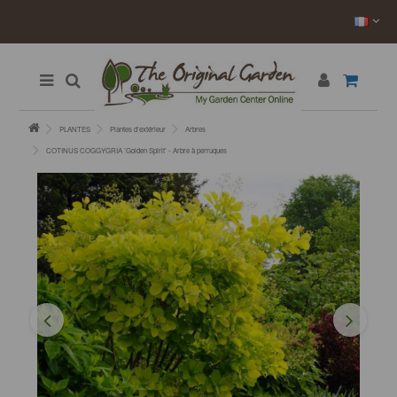
PLANTES
Plantes d’extérieur
Arbres
COTINUS COGGYGRIA ’Golden Spirit’ - Arbre à perruques