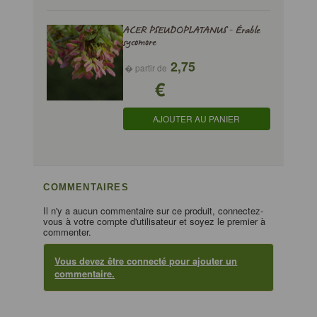
ACER PSEUDOPLATANUS - Érable
sycomore
2,75
� partir de
€
AJOUTER AU PANIER
COMMENTAIRES
Il n'y a aucun commentaire sur ce produit, connectez-
vous à votre compte d'utilisateur et soyez le premier à
commenter.
Vous devez être connecté pour ajouter un
commentaire.