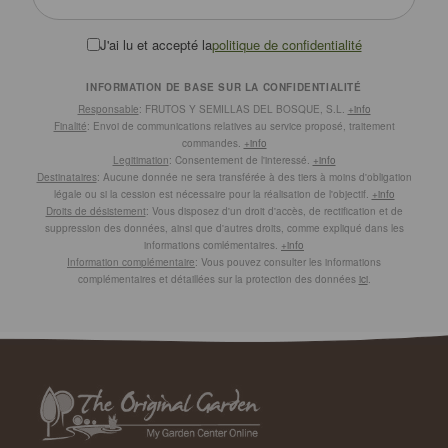
J'ai lu et accepté la
politique de confidentialité
INFORMATION DE BASE SUR LA CONFIDENTIALITÉ
Responsable
: FRUTOS Y SEMILLAS DEL BOSQUE, S.L.
+info
Finalité
: Envoi de communications relatives au service proposé, traitement
commandes.
+info
Legitimation
: Consentement de l'interessé.
+info
Destinataires
: Aucune donnée ne sera transférée à des tiers à moins d'obligation
légale ou si la cession est nécessaire pour la réalisation de l'objectif.
+info
Droits de désistement
: Vous disposez d'un droit d'accès, de rectification et de
suppression des données, ainsi que d'autres droits, comme expliqué dans les
informations comlémentaires.
+info
Information complémentaire
: Vous pouvez consulter les informations
complémentaires et détaillées sur la protection des données
ici
.