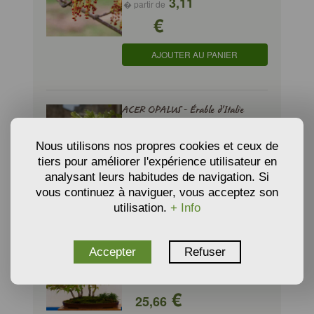
3,11
� partir de
€
AJOUTER AU PANIER
ACER OPALUS - Érable d'Italie
2,94
� partir de
Nous utilisons nos propres cookies et ceux de
€
tiers pour améliorer l'expérience utilisateur en
analysant leurs habitudes de navigation. Si
AJOUTER AU PANIER
vous continuez à naviguer, vous acceptez son
utilisation.
+ Info
ACER PALMATUM - Érable du
Accepter
Refuser
Japon
� partir de
€
25,66