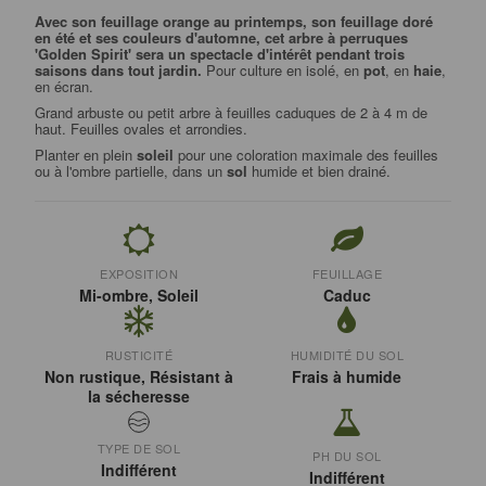
Avec son feuillage orange au printemps, son feuillage doré
en été et ses couleurs d'automne, cet arbre à perruques
'Golden Spirit' sera un spectacle
d'intérêt
pendant trois
saisons dans tout jardin.
Pour
culture en isolé, en
pot
, en
haie
,
en écran.
Grand arbuste ou petit arbre à feuilles caduques de 2 à 4 m de
haut. Feuilles ovales et arrondies.
Planter en plein
soleil
pour une coloration maximale des feuilles
ou à l'ombre partielle, dans un
sol
humide et bien drainé.
EXPOSITION
FEUILLAGE
Mi-ombre, Soleil
Caduc
RUSTICITÉ
HUMIDITÉ DU SOL
Non rustique, Résistant à
Frais à humide
la sécheresse
TYPE DE SOL
PH DU SOL
Indifférent
Indifférent