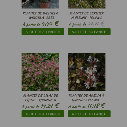
PLANTES DE WEIGELA
PLANTES DE CERISIER
- WEIGELA ’ABEL
À FLEURS - PRUNUS
€
9,90
22,22 €
CARRIÈRE’
GLANDULOSA ’ALBA
À partir de
À partir de
PLENAR
€
20,00
AJOUTER AU PANIER
AJOUTER AU PANIER
PLANTES DE LILAS DE
PLANTES DE ABÉLIA À
CHINE - SYRINGA X
GRANDES FLEURS -
€
€
17,24
11,48
VELUTINA ’JOSÉE’
ABELIA X
À partir de
À partir de
GRANDIFLORA
AJOUTER AU PANIER
AJOUTER AU PANIER