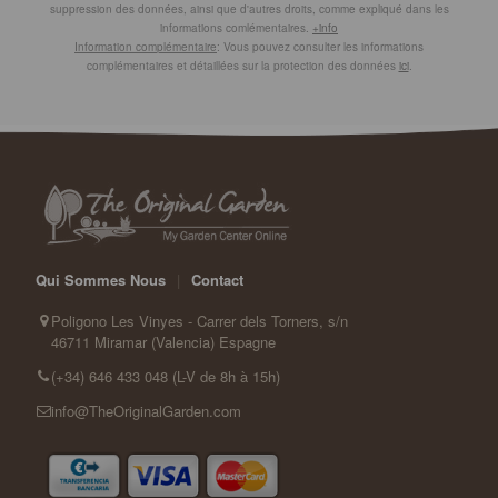
suppression des données, ainsi que d'autres droits, comme expliqué dans les
informations comlémentaires.
+info
Information complémentaire
: Vous pouvez consulter les informations
complémentaires et détaillées sur la protection des données
ici
.
Qui Sommes Nous
|
Contact
Poligono Les Vinyes - Carrer dels Torners, s/n
46711 Miramar (Valencia) Espagne
(+34) 646 433 048 (L-V de 8h à 15h)
info@TheOriginalGarden.com