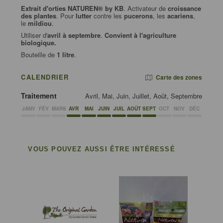
Extrait d'orties NATUREN® by KB
. Activateur de
croissance
des plantes
. Pour
lutter
contre les
pucerons
, les
acariens
,
le
mildiou
.
Utiliser d'
avril à septembre
.
Convient à l'agriculture
biologique.
Bouteille de
1 litre
.
CALENDRIER
Carte des zones
Traitement
Avril, Mai, Juin, Juillet, Août, Septembre
JANV
FÉV
MARS
AVR
MAI
JUIN
JUIL
AOÛT
SEPT
OCT
NOV
DÉC
VOUS POUVEZ AUSSI ÊTRE INTÉRESSÉ