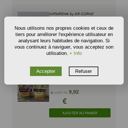
NATUREN® by KB-CORNE
TORREFIÉE
Nous utilisons nos propres cookies et ceux de
� partir de
tiers pour améliorer l'expérience utilisateur en
€
11,91
analysant leurs habitudes de navigation. Si
vous continuez à naviguer, vous acceptez son
AJOUTER AU PANIER
utilisation.
+ Info
Accepter
Refuser
NATUREN® by KB-ENGRAIS
HORTENSIAS ET PLANTES
ACIDOPHILES
9,92
� partir de
€
AJOUTER AU PANIER