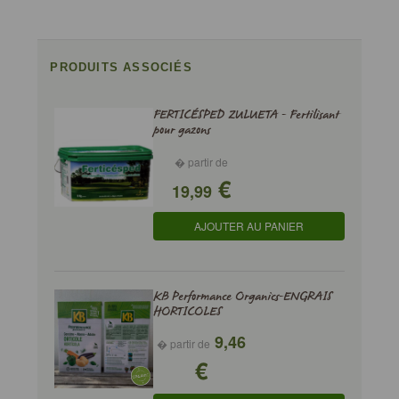
PRODUITS ASSOCIÉS
FERTICÉSPED ZULUETA - Fertilisant
pour gazons
� partir de
€
19,99
AJOUTER AU PANIER
KB Performance Organics-ENGRAIS
HORTICOLES
9,46
� partir de
€