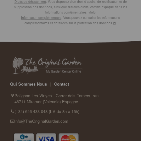
Droits de désistement
: Vous disposez d'un droit d'accès, de rectification et de
suppression des données, ainsi que d'autres droits, comme expliqué dans les
informations comlémentaires.
+info
Information complémentaire
: Vous pouvez consulter les informations
complémentaires et détaillées sur la protection des données
ici
.
Qui Sommes Nous
|
Contact
Poligono Les Vinyes - Carrer dels Torners, s/n
46711 Miramar (Valencia) Espagne
(+34) 646 433 048 (L-V de 8h à 15h)
info@TheOriginalGarden.com