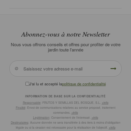
Abonnez-vous à notre Newsletter
Nous vous offrons conseils et offres pour profiter de votre
jardin toute l'année
J'ai lu et accepté la
politique de confidentialité
INFORMATION DE BASE SUR LA CONFIDENTIALITÉ
Responsable
: FRUTOS Y SEMILLAS DEL BOSQUE, S.L.
+info
Finalité
: Envoi de communications relatives au service proposé, traitement
commandes.
+info
Legitimation
: Consentement de l'interessé.
+info
Destinataires
: Aucune donnée ne sera transférée à des tiers à moins d'obligation
légale ou si la cession est nécessaire pour la réalisation de l'objectif.
+info