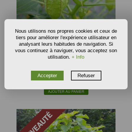
Nous utilisons nos propres cookies et ceux de
tiers pour améliorer l'expérience utilisateur en
analysant leurs habitudes de navigation. Si
vous continuez à naviguer, vous acceptez son
GRAINES DE CERISE DE TERRE, GROSEILLE DU CAP -
utilisation.
+ Info
PHYSALIS PRUINOSA
4,07
€
Accepter
Refuser
À partir de
Semences
AJOUTER AU PANIER