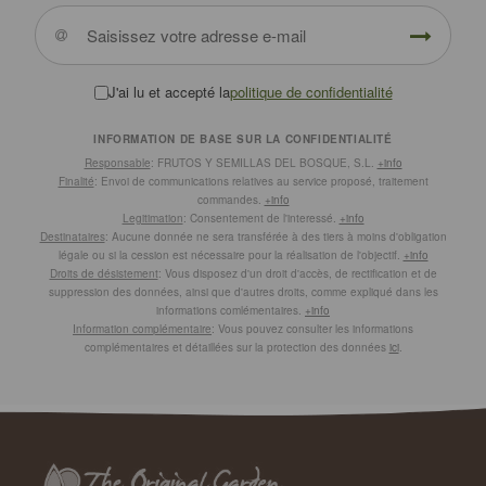
J'ai lu et accepté la
politique de confidentialité
INFORMATION DE BASE SUR LA CONFIDENTIALITÉ
Responsable
: FRUTOS Y SEMILLAS DEL BOSQUE, S.L.
+info
Finalité
: Envoi de communications relatives au service proposé, traitement
commandes.
+info
Legitimation
: Consentement de l'interessé.
+info
Destinataires
: Aucune donnée ne sera transférée à des tiers à moins d'obligation
légale ou si la cession est nécessaire pour la réalisation de l'objectif.
+info
Droits de désistement
: Vous disposez d'un droit d'accès, de rectification et de
suppression des données, ainsi que d'autres droits, comme expliqué dans les
informations comlémentaires.
+info
Information complémentaire
: Vous pouvez consulter les informations
complémentaires et détaillées sur la protection des données
ici
.