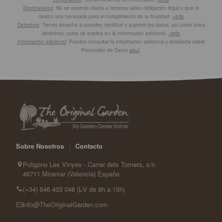
Destinatarios
: No se cederán datos a terceros salvo obligación legal o que la
cesión sea necesaria para el cumplimiento de la finalidad.
+info
Derechos
: Tienes derecho a acceder, rectificar y suprimir los datos, así como otros
derechos, como se explica en la información adicional.
+info
Información adicional
: Puedes consultar la información adicional y detallada sobre
Protección de Datos
aquí
.
Sobre Nosotros
|
Contacto
Poligono Les Vinyes - Carrer dels Torners, s/n
46711 Miramar (Valencia) España
(+34) 646 433 048 (L-V de 8h a 15h)
info@TheOriginalGarden.com