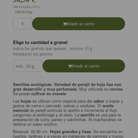
IVA incluído (10%)
154,00 €/kg
Añadir al carrito
Elige tu cantidad a granel
indica los gramos que quieres · mínimo 10 g
Introduzca los gramos
Añadir al carrito
Semillas ecológicas
.
Variedad de perejil de hoja lisa con
gran desarrollo y muy perfumada
. Muy utilizada en
cocina
.
Se puede
cultivar en maceta
.
Las
hojas
se utilizan como especia para dar
sabor
a sopas y
guisos de carne o pescado, salsas y verduras. El
aceite
esencial
de perejil estimula el apetito e incrementa el flujo
sanguíneo al estómago y al útero. La
semilla
se usa para la
preparación de curry, panes y salchichas. Al machacarlas se
obtiene un sabor exótico.
Bisanual. 20-30 cm.
Hojas grandes y lisas
. Se encuentra en
huertos, jardines y a veces en márgenes de caminos y muros.