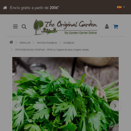
Envío gratis a partir de
200€
*
SEMILLAS
Semillas Ecológicas
Ecológicas
PETROSELINUM CRISPUM - PEREJIL Gigante de Italia (Organic Seeds)