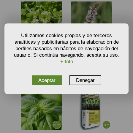
Utilizamos cookies propias y de terceros
analíticas y publicitarias para la elaboración de
SEMILLAS DE CILANTRO
SEMILLAS DE
perfiles basados en hábitos de navegación del
SLOW BOLT (ORGANIC
MASTRANZO - MENTHA
usuario. Si continúa navegando, acepta su uso.
€
€
5,50
9,90
SEEDS) - CORIANDRUM
ROTUNDIFOLIA
A partir de
A partir de
+ Info
SATIVUM -
(ORGANIC SEEDS)
AÑADIR AL CARRITO
AÑADIR AL CARRITO
Aceptar
Denegar