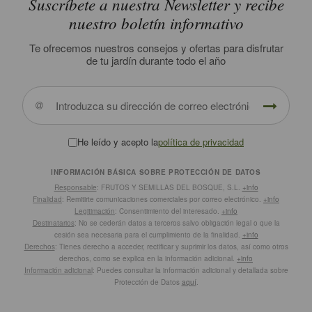
Suscríbete a nuestra Newsletter y recibe
nuestro boletín informativo
Te ofrecemos nuestros consejos y ofertas para disfrutar
de tu jardín durante todo el año
He leído y acepto la
política de privacidad
INFORMACIÓN BÁSICA SOBRE PROTECCIÓN DE DATOS
Responsable
: FRUTOS Y SEMILLAS DEL BOSQUE, S.L.
+info
Finalidad
: Remitirte comunicaciones comerciales por correo electrónico.
+info
Legitimación
: Consentimiento del interesado.
+info
Destinatarios
: No se cederán datos a terceros salvo obligación legal o que la
cesión sea necesaria para el cumplimiento de la finalidad.
+info
Derechos
: Tienes derecho a acceder, rectificar y suprimir los datos, así como otros
derechos, como se explica en la información adicional.
+info
Información adicional
: Puedes consultar la información adicional y detallada sobre
Protección de Datos
aquí
.