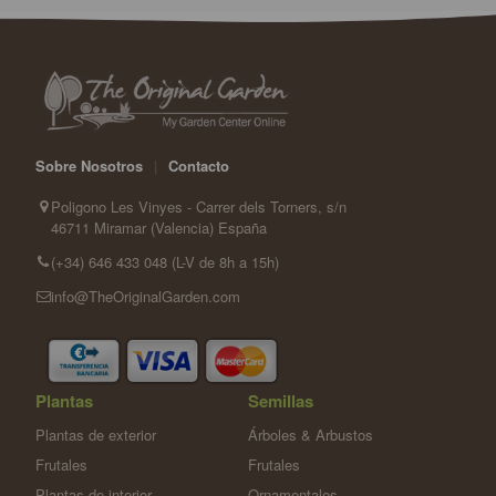
Sobre Nosotros
|
Contacto
Poligono Les Vinyes - Carrer dels Torners, s/n
46711 Miramar (Valencia) España
(+34) 646 433 048 (L-V de 8h a 15h)
info@TheOriginalGarden.com
Plantas
Semillas
Plantas de exterior
Árboles & Arbustos
Frutales
Frutales
Plantas de interior
Ornamentales