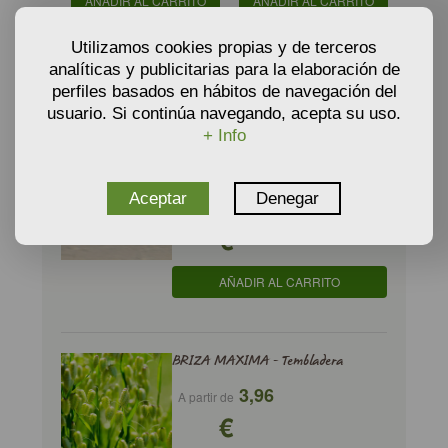
AÑADIR AL CARRITO
AÑADIR AL CARRITO
Utilizamos cookies propias y de terceros
analíticas y publicitarias para la elaboración de
perfiles basados en hábitos de navegación del
PRODUCTOS RELACIONADOS
usuario. Si continúa navegando, acepta su uso.
+ Info
AMMOPHILA ARENARIA - Barrón,
carrizo
Aceptar
Denegar
46,20
A partir de
€
AÑADIR AL CARRITO
BRIZA MAXIMA - Tembladera
3,96
A partir de
€