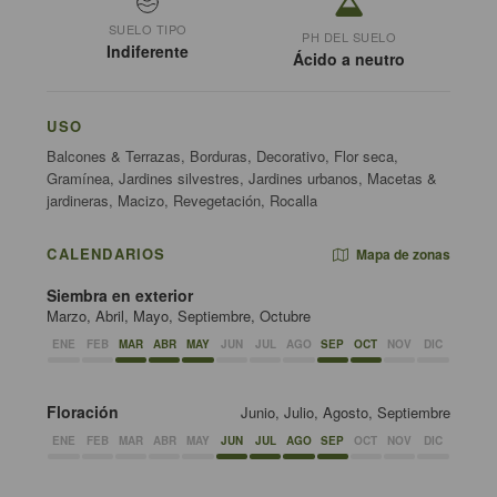
SUELO TIPO
PH DEL SUELO
Indiferente
Ácido a neutro
USO
Balcones & Terrazas, Borduras, Decorativo, Flor seca,
Gramínea, Jardines silvestres, Jardines urbanos, Macetas &
jardineras, Macizo, Revegetación, Rocalla
CALENDARIOS
Mapa de zonas
Siembra en exterior
Marzo, Abril, Mayo, Septiembre, Octubre
ENE
FEB
MAR
ABR
MAY
JUN
JUL
AGO
SEP
OCT
NOV
DIC
Floración
Junio, Julio, Agosto, Septiembre
ENE
FEB
MAR
ABR
MAY
JUN
JUL
AGO
SEP
OCT
NOV
DIC