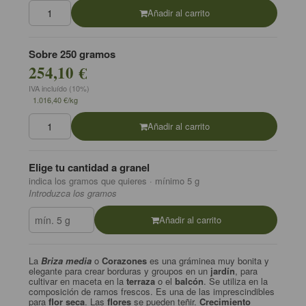
Añadir al carrito
Sobre 250 gramos
254,10 €
IVA incluído (10%)
1.016,40 €/kg
Añadir al carrito
Elige tu cantidad a granel
indica los gramos que quieres · mínimo 5 g
Introduzca los gramos
Añadir al carrito
La
Briza media
o
Corazones
es una gráminea muy bonita y
elegante para crear borduras y groupos en un
jardín
, para
cultivar en maceta en la
terraza
o el
balcón
. Se utiliza en la
composición de ramos frescos. Es una de las imprescindibles
para
flor seca
. Las
flores
se pueden teñir.
Crecimiento