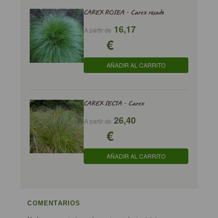
CAREX ROSEA - Carex rosado
16,17
A partir de
€
AÑADIR AL CARRITO
CAREX SECTA - Carex
26,40
A partir de
€
AÑADIR AL CARRITO
COMENTARIOS