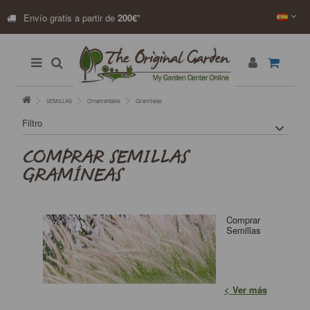
Envío gratis a partir de
200€
*
SEMILLAS
Ornamentales
Gramíneas
Filtro
COMPRAR SEMILLAS
GRAMÍNEAS
Comprar
Semillas
Ver más
Gramíneas para tu huerto, jardin, huerto urbano. Gran
variedad. Envío Rápido, pago seguro. Compra las