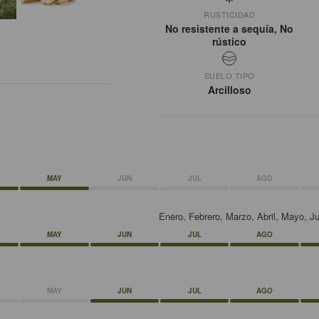
RUSTICIDAD
No resistente a sequía, No
rústico
SUELO TIPO
Arcilloso
MAY
JUN
JUL
AGO
Enero, Febrero, Marzo, Abril, Mayo, J
MAY
JUN
JUL
AGO
MAY
JUN
JUL
AGO