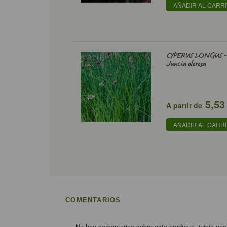
AÑADIR AL CARR
CYPERUS LONGUS -
Juncia olorosa
5,53
A partir de
AÑADIR AL CARR
COMENTARIOS
No hay comentarios sobre este producto, inicia una