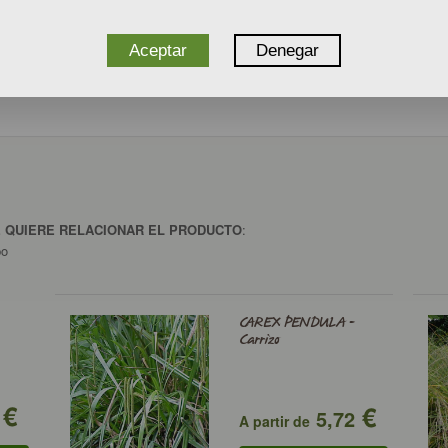
Aceptar
Denegar
E QUIERE RELACIONAR EL PRODUCTO
:
po
CAREX PENDULA -
Carrizo
€
€
5,72
A partir de