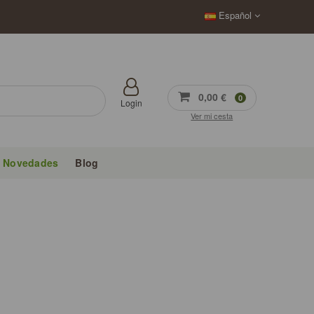
Español
0,00 €
0
Login
Ver mi cesta
Novedades
Blog