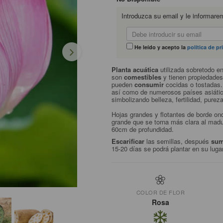
Introduzca su email y le informare
He leído y acepto la
política de pr
Planta acuática
utilizada sobretodo en
son
comestibles
y tienen propiedade
pueden
consumir
cocidas o tostadas. 
así como de numerosos países asiáti
simbolizando belleza, fertilidad, pureza
Hojas grandes y flotantes de borde ond
grande que se torna más clara al mad
60cm de profundidad.
Escarificar
las semillas, después
sum
15-20 días se podrá plantar en su lugar
COLOR DE FLOR
Rosa