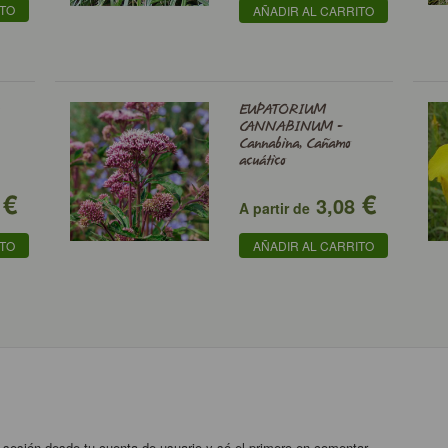
ITO
AÑADIR AL CARRITO
EUPATORIUM
CANNABINUM -
Cannabina, Cañamo
acuático
€
€
3,08
A partir de
ITO
AÑADIR AL CARRITO
 sesión desde tu cuenta de usuario y sé el primero en comentar.