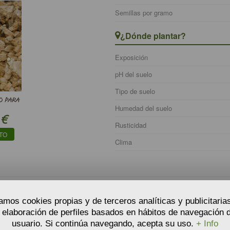
Semillas por gramo
¿Dónde plantar?
Exposición
pH del suelo
Tipo de suelo
O PARA
Humedad del suelo
€
Rusticidad
TO
Clima
zamos cookies propias y de terceros analíticas y publicitaria
a elaboración de perfiles basados en hábitos de navegación d
usuario. Si continúa navegando, acepta su uso.
+ Info