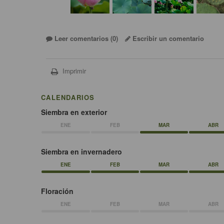
Leer comentarios (
0
)
Escribir un comentario
Imprimir
CALENDARIOS
Siembra en exterior
ENE
FEB
MAR
ABR
Siembra en invernadero
ENE
FEB
MAR
ABR
Floración
ENE
FEB
MAR
ABR