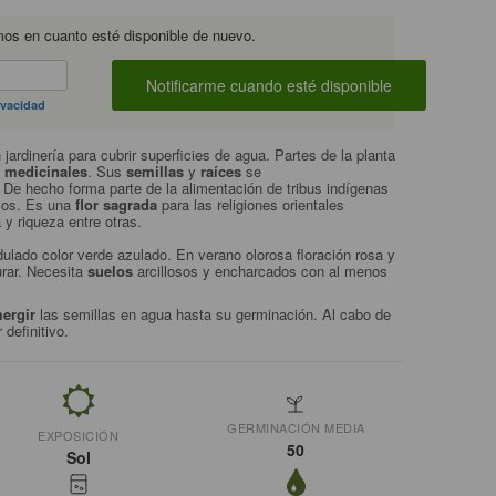
mos en cuanto esté disponible de nuevo.
ivacidad
 jardinería para cubrir superficies de agua. Partes de la planta
s
medicinales
. Sus
semillas
y
raíces
se
De hecho forma parte de la alimentación de tribus indígenas
cos. Es una
flor sagrada
para las religiones orientales
 y riqueza entre otras.
ulado color verde azulado. En verano olorosa floración rosa y
urar. Necesita
suelos
arcillosos y encharcados con al menos
ergir
las semillas en agua hasta su germinación. Al cabo de
 definitivo.
GERMINACIÓN MEDIA
EXPOSICIÓN
50
Sol