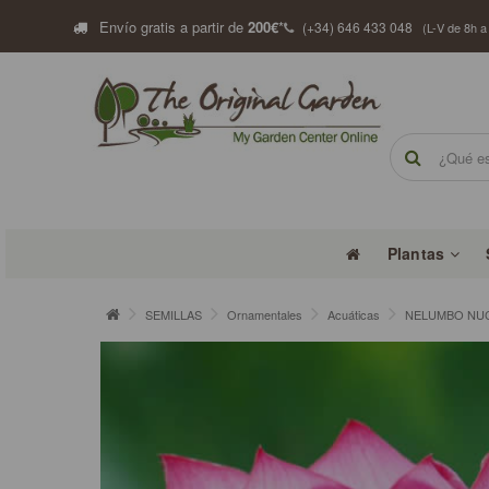
Envío gratis a partir de
200€
*
(+34) 646 433 048
(L-V de 8h a
Plantas
SEMILLAS
Ornamentales
Acuáticas
NELUMBO NUCI