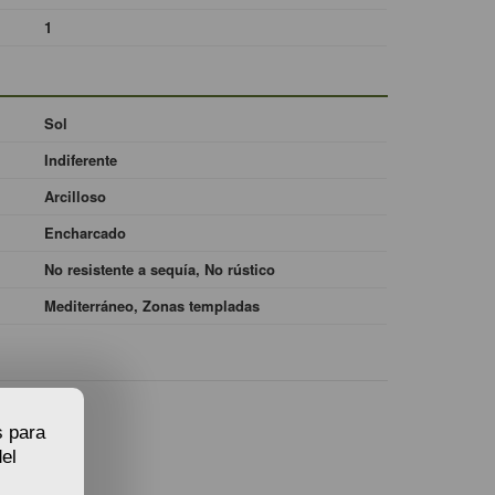
1
Sol
Indiferente
Arcilloso
Encharcado
No resistente a sequía, No rústico
Mediterráneo, Zonas templadas
s para
el