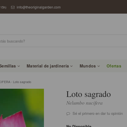
info@theoriginalgarden.com
 15h)
Semillas
Material de jardinería
Mundos
Ofertas
FERA - Loto sagrado
Loto sagrado
Nelumbo nucifera
Sé el primero en dar tu opinión
No Disponible