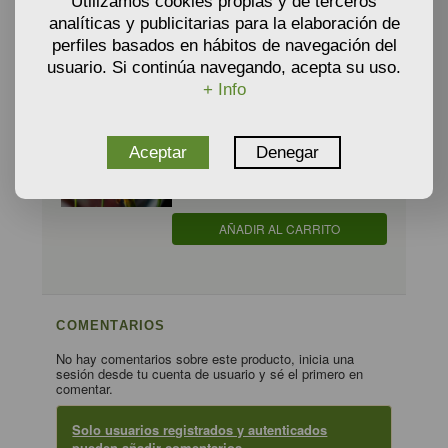
Utilizamos cookies propias y de terceros
analíticas y publicitarias para la elaboración de
AÑADIR AL CARRITO
perfiles basados en hábitos de navegación del
usuario. Si continúa navegando, acepta su uso.
+ Info
TAGETES ERECTA 'Nema' - Clavelón
de la India
4,40
Aceptar
Denegar
A partir de
€
AÑADIR AL CARRITO
COMENTARIOS
No hay comentarios sobre este producto, inicia una
sesión desde tu cuenta de usuario y sé el primero en
comentar.
Solo usuarios registrados y autenticados
pueden añadir comentarios