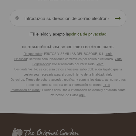
He leído y acepto la
política de privacidad
INFORMACIÓN BÁSICA SOBRE PROTECCIÓN DE DATOS
Responsable
: FRUTOS Y SEMILLAS DEL BOSQUE, S.L.
+info
Finalidad
: Remitirte comunicaciones comerciales por correo electrónico.
+info
Legitimación
: Consentimiento del interesado.
+info
Destinatarios
: No se cederán datos a terceros salvo obligación legal o que la
cesión sea necesaria para el cumplimiento de la finalidad.
+info
Derechos
: Tienes derecho a acceder, rectificar y suprimir los datos, así como otros
derechos, como se explica en la información adicional.
+info
Información adicional
: Puedes consultar la información adicional y detallada sobre
Protección de Datos
aquí
.