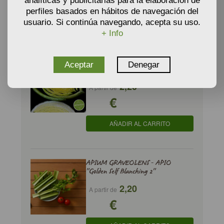
€
analíticas y publicitarias para la elaboración de
perfiles basados en hábitos de navegación del
AÑADIR AL CARRITO
usuario. Si continúa navegando, acepta su uso.
+ Info
ALLIUM PORRUM - PUERRO 'Bleu
Aceptar
Denegar
de Solaise'
2,20
A partir de
€
AÑADIR AL CARRITO
APIUM GRAVEOLENS - APIO
''Golden Self Blanching 2''
2,20
A partir de
€