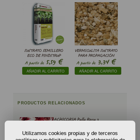
SUSTRATO SEMILLERO
VERMICULITA SUSTRATO
ECO DE PINDSTRUP
PARA PROPAGACIÓN
€
€
5,59
3,34
A partir de
A partir de
AÑADIR AL CARRITO
AÑADIR AL CARRITO
PRODUCTOS RELACIONADOS
ACHICORIA Palla Rossa 3
2,20
A partir de
Utilizamos cookies propias y de terceros