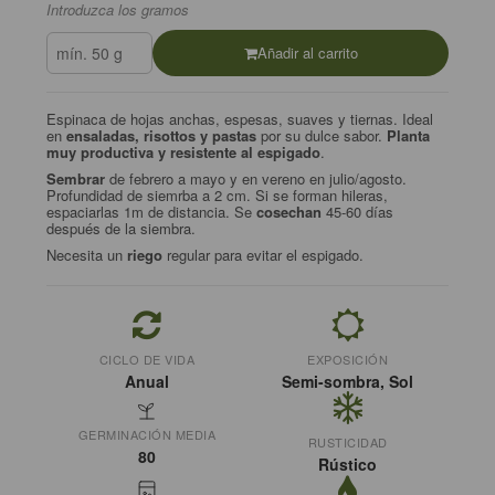
Introduzca los gramos
Añadir al carrito
Espinaca de hojas anchas, espesas, suaves y tiernas. Ideal
en
ensaladas, risottos y pastas
por su dulce sabor.
Planta
muy productiva y resistente al espigado
.
Sembrar
de febrero a mayo y en vereno en julio/agosto.
Profundidad de siemrba a 2 cm. Si se forman hileras,
espaciarlas 1m de distancia. Se
cosechan
45-60 días
después de la siembra.
Necesita un
riego
regular para evitar el espigado.
CICLO DE VIDA
EXPOSICIÓN
Anual
Semi-sombra, Sol
GERMINACIÓN MEDIA
RUSTICIDAD
80
Rústico