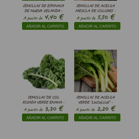
SEMILLAS DE ESPINACA
SEMILLAS DE ACELGA
DE NUEVA ZELANDA -
MEZCLA DE COLORES -
€
€
4,40
5,50
TETRAGONIA
BETA VULGARIS SUBSP.
A partir de
A partir de
TETRAGONOIDES
CICLA VAR.
AÑADIR AL CARRITO
AÑADIR AL CARRITO
SEMILLAS DE COL
SEMILLAS DE ACELGA
RIZADA VERDE ENANA -
VERDE ’LUCULLUS’ -
€
€
3,30
2,20
KALE
BETA VULGARIS SUBSP.
A partir de
A partir de
CICLA VAR.
AÑADIR AL CARRITO
AÑADIR AL CARRITO