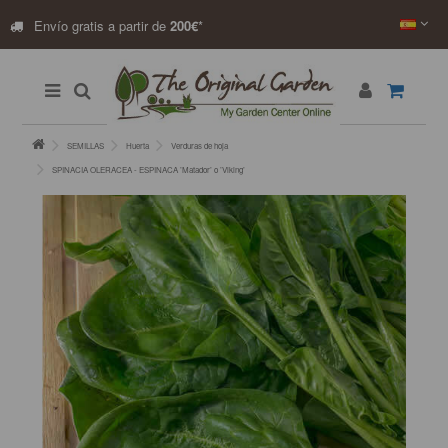
Envío gratis a partir de
200€
*
SEMILLAS
Huerta
Verduras de hoja
SPINACIA OLERACEA - ESPINACA ’Matador’ o ’Viking’