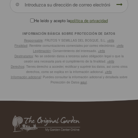
He leído y acepto la
política de privacidad
INFORMACIÓN BÁSICA SOBRE PROTECCIÓN DE DATOS
Responsable
: FRUTOS Y SEMILLAS DEL BOSQUE, S.L.
+info
Finalidad
: Remitirte comunicaciones comerciales por correo electrónico.
+info
Legitimación
: Consentimiento del interesado.
+info
Destinatarios
: No se cederán datos a terceros salvo obligación legal o que la
cesión sea necesaria para el cumplimiento de la finalidad.
+info
Derechos
: Tienes derecho a acceder, rectificar y suprimir los datos, así como otros
derechos, como se explica en la información adicional.
+info
Información adicional
: Puedes consultar la información adicional y detallada sobre
Protección de Datos
aquí
.