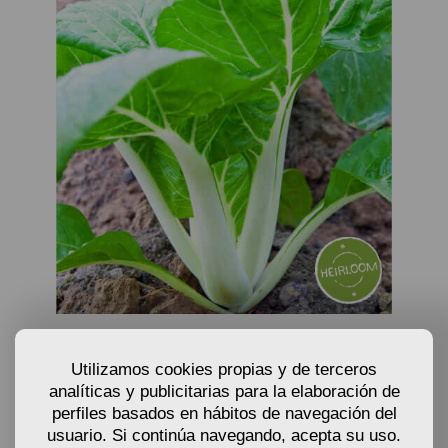
SEMILLAS DE COL CHINA ’PAK CHOI’ - BRASSICA
RAPA VAR. CHINENSIS
Utilizamos cookies propias y de terceros
analíticas y publicitarias para la elaboración de
2,20
€
perfiles basados en hábitos de navegación del
A partir de
usuario. Si continúa navegando, acepta su uso.
Semillas