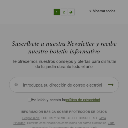
Mostrar todos
1
2
Suscríbete a nuestra Newsletter y recibe
nuestro boletín informativo
Te ofrecemos nuestros consejos y ofertas para disfrutar
de tu jardín durante todo el año
He leído y acepto la
política de privacidad
INFORMACIÓN BÁSICA SOBRE PROTECCIÓN DE DATOS
Responsable
: FRUTOS Y SEMILLAS DEL BOSQUE, S.L.
+info
Finalidad
: Remitirte comunicaciones comerciales por correo electrónico.
+info
Legitimación
: Consentimiento del interesado.
+info