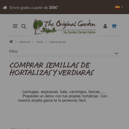
Envío gratis a partir de
200€
*
SEMILLAS
Huerta
Verduras de hoja
Filtro
COMPRAR SEMILLAS DE
HORTALIZAS Y VERDURAS
Lechugas, espinacas, kale, canónigos, berzas…..
Prepárate un detox con tus propias hortalizas. Con
nuestra amplia gama te lo ponemos fácil.