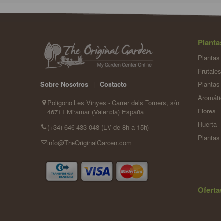
Planta
Plantas 
Frutales
Plantas 
Sobre Nosotros
|
Contacto
Aromáti
Poligono Les Vinyes - Carrer dels Torners, s/n
Flores
46711 Miramar (Valencia) España
Huerta
(+34) 646 433 048 (L-V de 8h a 15h)
Plantas
info@TheOriginalGarden.com
Oferta