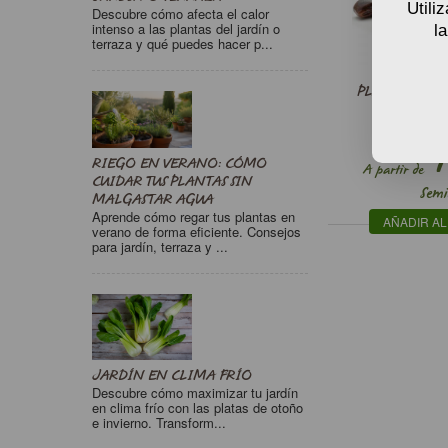
Pantalla verde
Utili
Descubre cómo afecta el calor
intenso a las plantas del jardín o
l
terraza y qué puedes hacer p...
PLANTAS DE 
TAMARINDU
1
RIEGO EN VERANO: CÓMO
A partir de
CUIDAR TUS PLANTAS SIN
Semi
MALGASTAR AGUA
Aprende cómo regar tus plantas en
AÑADIR AL
verano de forma eficiente. Consejos
para jardín, terraza y ...
JARDÍN EN CLIMA FRÍO
Descubre cómo maximizar tu jardín
en clima frío con las platas de otoño
e invierno. Transform...