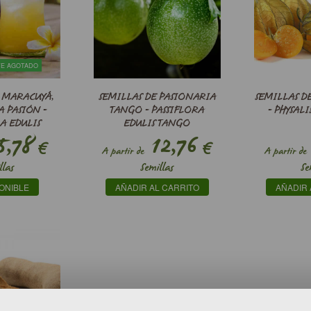
E AGOTADO
 MARACUYÁ,
SEMILLAS DE PASIONARIA
SEMILLAS 
A PASIÓN -
TANGO - PASSIFLORA
- PHYSAL
A EDULIS
EDULIS TANGO
5,78
12,76
€
€
A partir de
A partir de
llas
Semillas
Se
ONIBLE
AÑADIR AL CARRITO
AÑADIR 