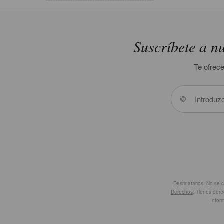
Suscríbete a nu
Te ofrece
Destinatarios
: No se 
Derechos
: Tienes dere
Infor