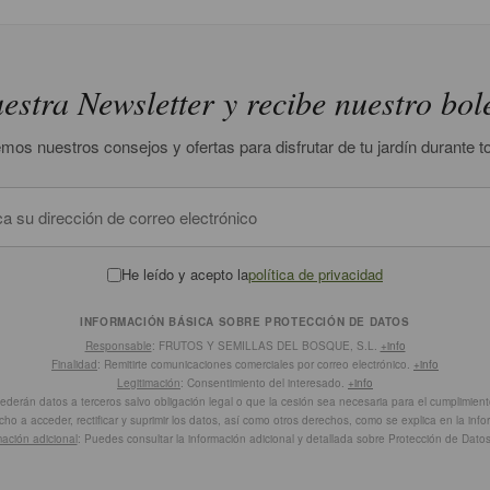
estra Newsletter y recibe nuestro bol
mos nuestros consejos y ofertas para disfrutar de tu jardín durante t
He leído y acepto la
política de privacidad
INFORMACIÓN BÁSICA SOBRE PROTECCIÓN DE DATOS
Responsable
: FRUTOS Y SEMILLAS DEL BOSQUE, S.L.
+info
Finalidad
: Remitirte comunicaciones comerciales por correo electrónico.
+info
Legitimación
: Consentimiento del interesado.
+info
cederán datos a terceros salvo obligación legal o que la cesión sea necesaria para el cumplimiento
cho a acceder, rectificar y suprimir los datos, así como otros derechos, como se explica en la inf
mación adicional
: Puedes consultar la información adicional y detallada sobre Protección de Dato