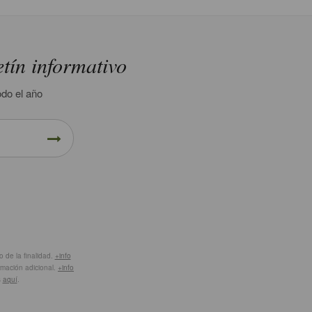
etín informativo
odo el año
 de la finalidad.
+info
ormación adicional.
+info
s
aquí
.