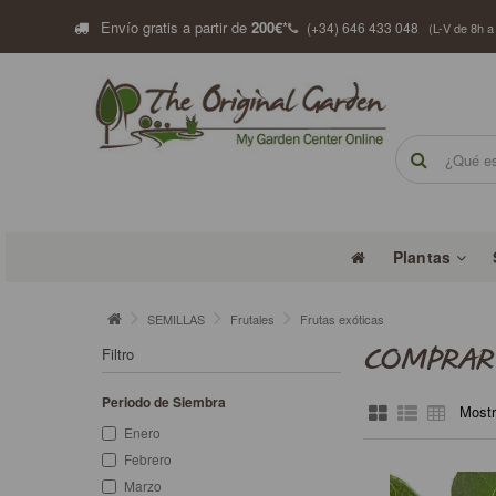
Envío gratis a partir de
200€
*
(+34) 646 433 048
(L-V de 8h a
Plantas
SEMILLAS
Frutales
Frutas exóticas
Filtro
COMPRAR 
Periodo de Siembra
Mostr
Enero
Febrero
Marzo