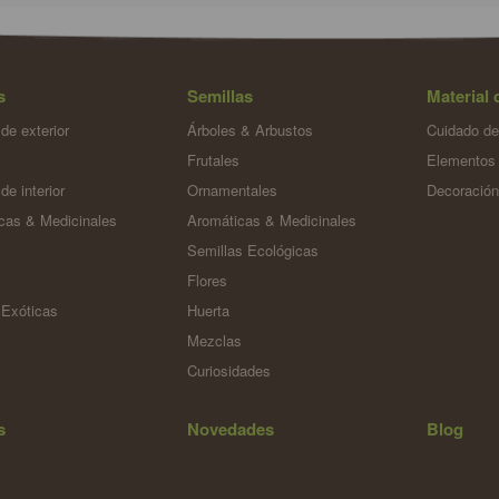
s
Semillas
Material 
de exterior
Árboles & Arbustos
Cuidado de
Frutales
Elementos 
de interior
Ornamentales
Decoració
cas & Medicinales
Aromáticas & Medicinales
Semillas Ecológicas
Flores
 Exóticas
Huerta
Mezclas
Curiosidades
s
Novedades
Blog