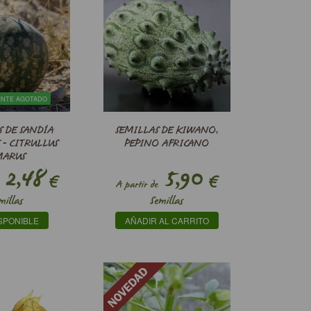
ENTE AGOTADO
S DE SANDÍA
SEMILLAS DE KIWANO,
 - CITRULLUS
PEPINO AFRICANO
MARUS
2,48
5,90
€
€
A partir de
millas
Semillas
SPONIBLE
AÑADIR AL CARRITO