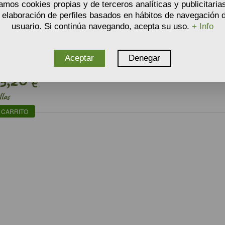
zamos cookies propias y de terceros analíticas y publicitaria
a elaboración de perfiles basados en hábitos de navegación d
usuario. Si continúa navegando, acepta su uso.
+ Info
TAMARINDO -
S INDICA
Aceptar
Denegar
3,20
€
llas
 CARRITO