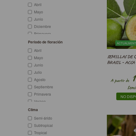
Abril
Mayo
Junio
Diciembre
Primavera
Invierno
Periodo de floración
ACTUALMENT
Abril
SEMILLAS DE 
Mayo
BRASIL - ACC
Junio
Julio
1
Agosto
A partir de
Septiembre
Semi
Primavera
NO DISP
Verano
Clima
Semi-árido
Subtropical
Tropical