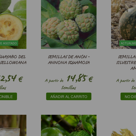
E AGOTADO
ACTUALM
GUAYABO DEL
SEMILLAS DE ANÓN -
SEMILLA
A SELLOWIANA
ANNONA SQUAMOSA
SILVESTRE
A
2,54
14,85
€
€
A partir de
A partir de
llas
Semillas
Se
ONIBLE
AÑADIR AL CARRITO
NO DI