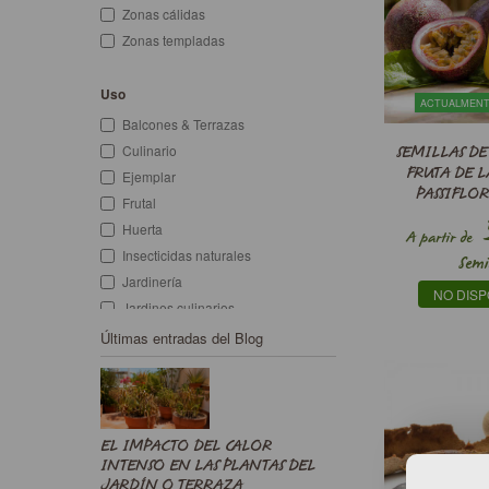
Zonas cálidas
Zonas templadas
Uso
ACTUALMENT
Balcones & Terrazas
Culinario
SEMILLAS DE
FRUTA DE L
Ejemplar
PASSIFLOR
Frutal
Huerta
A partir de
Insecticidas naturales
Semi
Jardinería
NO DISP
Jardines culinarios
Jardines urbanos
Últimas entradas del Blog
Litoral
Macetas & jardineras
Medicinal
Melífera
EL IMPACTO DEL CALOR
Muros, vallas, rejas
INTENSO EN LAS PLANTAS DEL
JARDÍN O TERRAZA