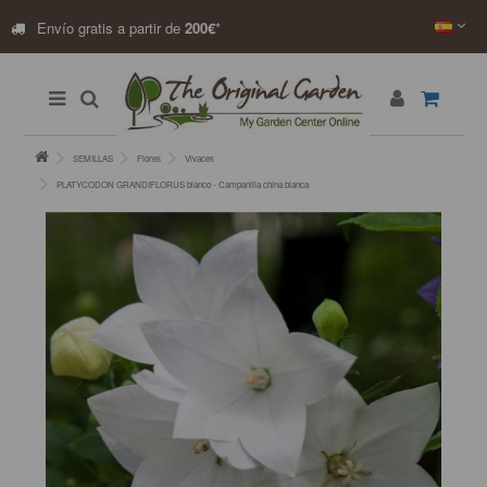
Envío gratis a partir de
200€
*
SEMILLAS
Flores
Vivaces
PLATYCODON GRANDIFLORUS blanco - Campanilla china blanca