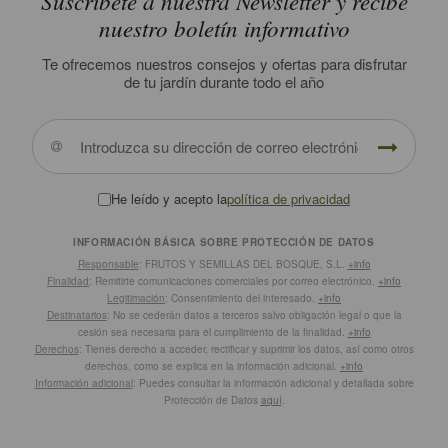
Suscríbete a nuestra Newsletter y recibe
nuestro boletín informativo
Te ofrecemos nuestros consejos y ofertas para disfrutar
de tu jardín durante todo el año
He leído y acepto la
política de privacidad
INFORMACIÓN BÁSICA SOBRE PROTECCIÓN DE DATOS
Responsable
: FRUTOS Y SEMILLAS DEL BOSQUE, S.L.
+info
Finalidad
: Remitirte comunicaciones comerciales por correo electrónico.
+info
Legitimación
: Consentimiento del interesado.
+info
Destinatarios
: No se cederán datos a terceros salvo obligación legal o que la
cesión sea necesaria para el cumplimiento de la finalidad.
+info
Derechos
: Tienes derecho a acceder, rectificar y suprimir los datos, así como otros
derechos, como se explica en la información adicional.
+info
Información adicional
: Puedes consultar la información adicional y detallada sobre
Protección de Datos
aquí
.