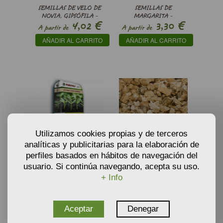
SEMILLAS DE VELO DE
SEMILLAS DE
NOVIA, GIPSÓFILA -
MARGARITA -
€
€
4,02
3,30
GYPSOPHILA
LEUCANTHEMUM
A partir de
A partir de
PANICULATA
VULGARE MAY QUEEN
AÑADIR AL CARRITO
AÑADIR AL CARRITO
SNOWFLAKE
Utilizamos cookies propias y de terceros
analíticas y publicitarias para la elaboración de
perfiles basados en hábitos de navegación del
SUSTRATO SEMILLERO
VERMICULITA SUSTRATO
ECO DE PINDSTRUP
PARA PROPAGACIÓN
usuario. Si continúa navegando, acepta su uso.
€
€
5,59
3,34
A partir de
A partir de
+ Info
AÑADIR AL CARRITO
AÑADIR AL CARRITO
Aceptar
Denegar