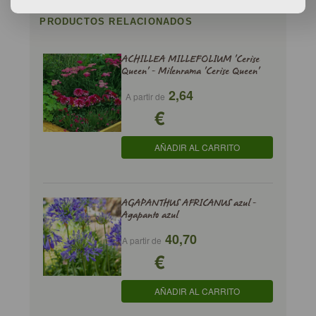
PRODUCTOS RELACIONADOS
ACHILLEA MILLEFOLIUM 'Cerise
Queen' - Milenrama 'Cerise Queen'
2,64
A partir de
€
AÑADIR AL CARRITO
AGAPANTHUS AFRICANUS azul -
Agapanto azul
40,70
A partir de
€
AÑADIR AL CARRITO