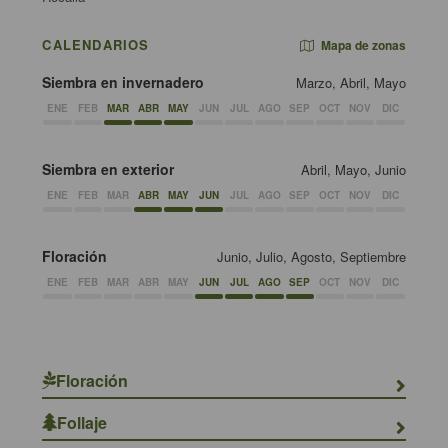
CALENDARIOS
Mapa de zonas
Siembra en invernadero
Marzo, Abril, Mayo
ENE
FEB
MAR
ABR
MAY
JUN
JUL
AGO
SEP
OCT
NOV
DIC
Siembra en exterior
Abril, Mayo, Junio
ENE
FEB
MAR
ABR
MAY
JUN
JUL
AGO
SEP
OCT
NOV
DIC
Floración
Junio, Julio, Agosto, Septiembre
ENE
FEB
MAR
ABR
MAY
JUN
JUL
AGO
SEP
OCT
NOV
DIC
Floración
Follaje