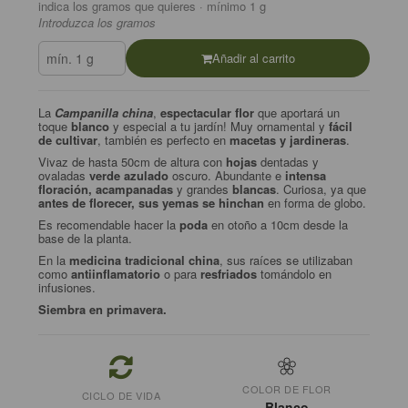
indica los gramos que quieres · mínimo 1 g
Introduzca los gramos
Añadir al carrito
La
Campanilla china
,
espectacular flor
que aportará un
toque
blanco
y especial a tu jardín! Muy ornamental y
fácil
de cultivar
, también es perfecto en
macetas y jardineras
.
Vivaz de hasta 50cm de altura con
hojas
dentadas y
ovaladas
verde azulado
oscuro. Abundante e
intensa
floración, acampanadas
y grandes
blancas
. Curiosa, ya que
antes de florecer, sus yemas se hinchan
en forma de globo.
Es recomendable hacer la
poda
en otoño a 10cm desde la
base de la planta.
En la
medicina tradicional china
, sus raíces se utilizaban
como
antiinflamatorio
o para
resfriados
tomándolo en
infusiones.
Siembra en primavera.
COLOR DE FLOR
CICLO DE VIDA
Blanco