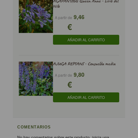
AGAPANTHUS Queen Anne - Lirio del
Nilo
9,46
A partir de
€
AÑADIR AL CARRITO
AJUGA REPTANS - Consuelda media
9,80
A partir de
€
AÑADIR AL CARRITO
COMENTARIOS
No hay comentarios sobre este producto, inicia una