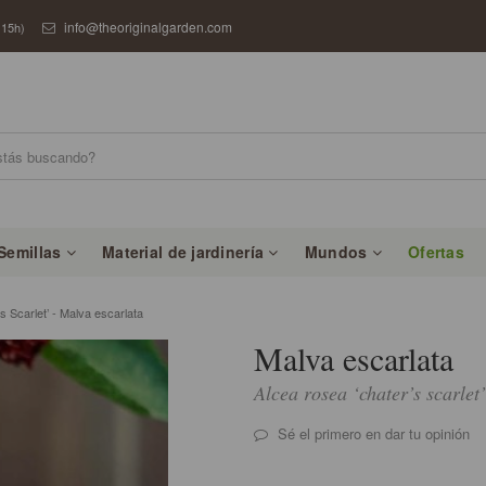
info@theoriginalgarden.com
 15h)
Semillas
Material de jardinería
Mundos
Ofertas
Scarlet’ - Malva escarlata
Malva escarlata
Alcea rosea ‘chater’s scarlet’
Sé el primero en dar tu opinión