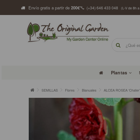
Envío gratis a partir de
200€
*
(+34) 646 433 048
(L-V de 8h a
Plantas
SEMILLAS
Flores
Bianuales
ALCEA ROSEA ‘Chater’s 