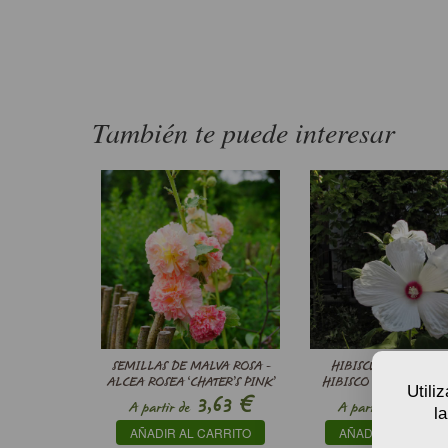
También te puede interesar
SEMILLAS DE MALVA ROSA -
HIBISCUS MOSCHEUT
ALCEA ROSEA ‘CHATER’S PINK’
HIBISCO DE LOS PAN
Utili
€
3,63
8,25
A partir de
A partir de
l
AÑADIR AL CARRITO
AÑADIR AL CARRI