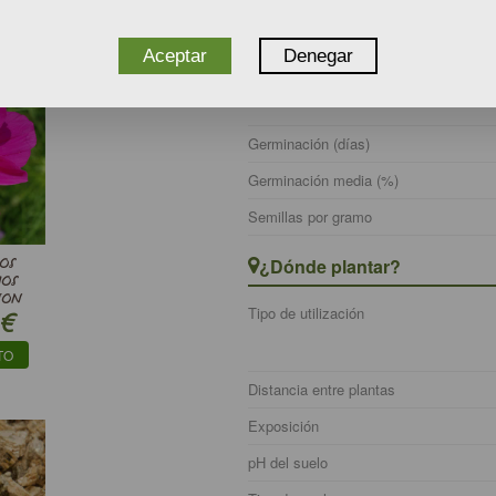
¿Cuándo plantar?
Aceptar
Denegar
Periodo de siembra
Germinación (días)
Germinación media (%)
Semillas por gramo
¿Dónde plantar?
OS
MOS
ION
Tipo de utilización
€
TO
Distancia entre plantas
Exposición
pH del suelo