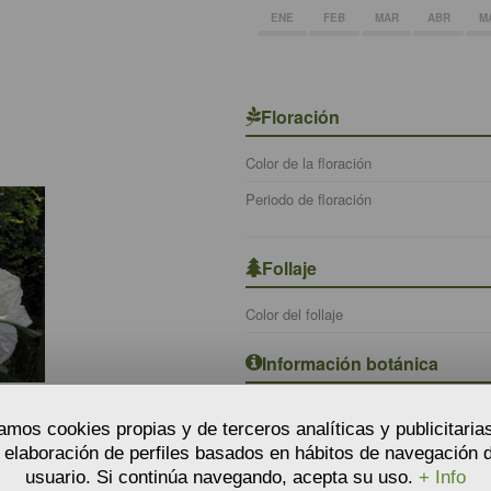
ENE
FEB
MAR
ABR
M
Floración
Color de la floración
Periodo de floración
Follaje
Color del follaje
Información botánica
OS -
Nombre botánico
TANOS
zamos cookies propias y de terceros analíticas y publicitaria
€
Ciclo de vida
a elaboración de perfiles basados en hábitos de navegación d
TO
usuario. Si continúa navegando, acepta su uso.
+ Info
Fauna