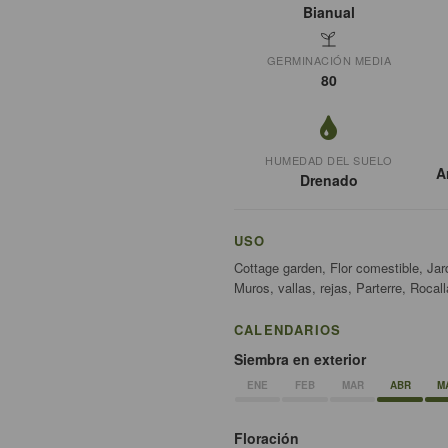
Bianual
GERMINACIÓN MEDIA
80
HUMEDAD DEL SUELO
A
Drenado
USO
Cottage garden, Flor comestible, Jard
Muros, vallas, rejas, Parterre, Rocall
CALENDARIOS
Siembra en exterior
ENE
FEB
MAR
ABR
M
Floración