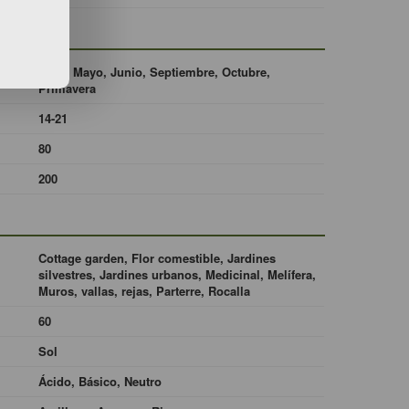
Abril, Mayo, Junio, Septiembre, Octubre,
Primavera
14-21
80
200
Cottage garden, Flor comestible, Jardines
silvestres, Jardines urbanos, Medicinal, Melífera,
Muros, vallas, rejas, Parterre, Rocalla
60
Sol
Ácido, Básico, Neutro