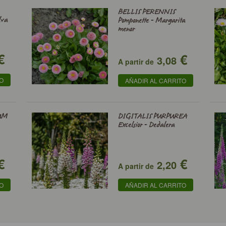
BELLIS PERENNIS
lva
Pomponette - Margarita
menor
€
€
3,08
A partir de
TO
AÑADIR AL CARRITO
UM
DIGITALIS PURPUREA
Excelsior - Dedalera
€
€
2,20
A partir de
TO
AÑADIR AL CARRITO