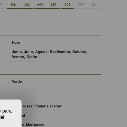
AY
JUN
JUL
AGO
SEP
OCT
NOV
DIC
Rojo
Junio, Julio, Agosto, Septiembre, Octubre,
Verano, Otoño
Verde
Alcea rosea ‘chater’s scarlet’
s para
Bianual
el
Abejas, Mariposas