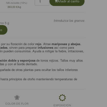
Añadir al carrito
IVA incluído (10%)
363,00 €/kg
Introduzca los gramos
imo 5 g
to
 por su floración de color
rojo
. Atrae
mariposas y abejas
.
ladas
, sirven para preparar
infusiones
así como para
n pueden consumirse. Ayuda a mitigar la fiebre, irritaciones,
ración doble y esponjosa
de tonos rojizos. Tallos muy altos
das y con el borde dentado.
pañada de otras plantas para ocultar los tallos inferiores
 hasta principios de otoño manteniendo temperaturas de
COLOR DE FLOR
EXPOSICIÓN