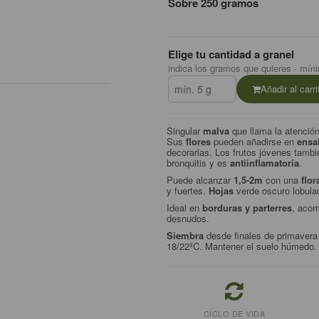
Sobre 250 gramos
Elige tu cantidad a granel
indica los gramos que quieres · mín
Añadir al carri
Singular
malva
que llama la atención
Sus
flores
pueden añadirse en
ensa
decorarlas. Los frutos jóvenes tambié
bronquitis y es
antiinflamatoria
.
Puede alcanzar
1,5-2m
con una
flo
y fuertes.
Hojas
verde oscuro lobula
Ideal en
borduras y parterres
, acom
desnudos.
Siembra
desde finales de primavera
18/22ºC. Mantener el suelo húmedo.
CICLO DE VIDA