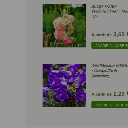
ALCEA ROSEA
�Chater's Pink' - Ma
rosa
3,63
A partir de
AÑADIR AL CARRI
CAMPANULA MEDI
- Campanilla de
Canterbury
2,20
A partir de
AÑADIR AL CARRI