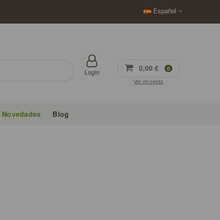
Español
0,00 €
0
Login
Ver mi cesta
Novedades
Blog