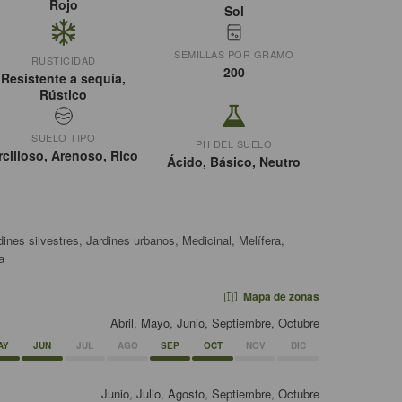
Rojo
Sol
SEMILLAS POR GRAMO
RUSTICIDAD
200
Resistente a sequía,
Rústico
SUELO TIPO
PH DEL SUELO
rcilloso, Arenoso, Rico
Ácido, Básico, Neutro
ines silvestres, Jardines urbanos, Medicinal, Melífera,
a
Mapa de zonas
Abril, Mayo, Junio, Septiembre, Octubre
AY
JUN
JUL
AGO
SEP
OCT
NOV
DIC
Junio, Julio, Agosto, Septiembre, Octubre