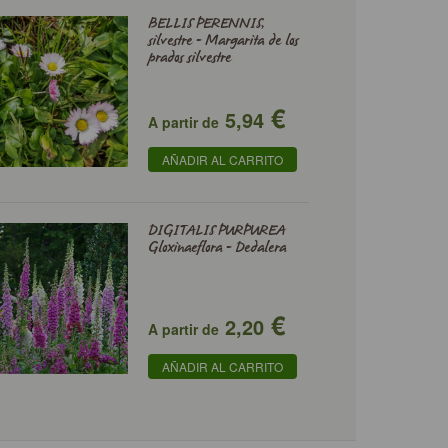
BELLIS PERENNIS,
silvestre - Margarita de los
prados silvestre
€
5,94
A partir de
AÑADIR AL CARRITO
DIGITALIS PURPUREA
Gloxinaeflora - Dedalera
€
2,20
A partir de
AÑADIR AL CARRITO