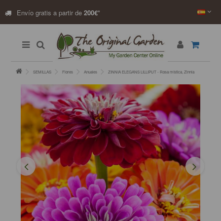
Envío gratis a partir de
200€
*
SEMILLAS
Flores
Anuales
ZINNIA ELEGANS LILLIPUT - Rosa mística, Zinnia