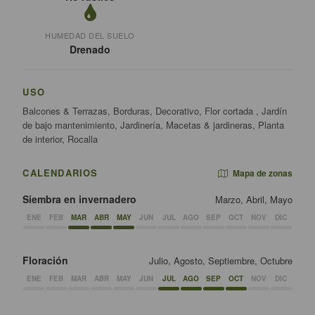
HUMEDAD DEL SUELO
Drenado
USO
Balcones & Terrazas, Borduras, Decorativo, Flor cortada , Jardín
de bajo mantenimiento, Jardinería, Macetas & jardineras, Planta
de interior, Rocalla
CALENDARIOS
Mapa de zonas
Siembra en invernadero
Marzo, Abril, Mayo
ENE
FEB
MAR
ABR
MAY
JUN
JUL
AGO
SEP
OCT
NOV
DIC
Floración
Julio, Agosto, Septiembre, Octubre
ENE
FEB
MAR
ABR
MAY
JUN
JUL
AGO
SEP
OCT
NOV
DIC