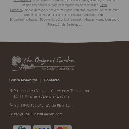
cesión sea necesaria para el cumplimiento de la finalidad.
+info
Derechos
: Tienes derecho a acceder, rectificar y suprimir los datos, así como otros
derechos, como se explica en la información adicional.
+info
Información adicional
: Puedes consultar la información adicional y detallada sobre
Protección de Datos
aquí
.
Sobre Nosotros
|
Contacto
Poligono Les Vinyes - Carrer dels Torners, s/n
46711 Miramar (Valencia) España
(+34) 646 433 048 (L-V de 8h a 15h)
info@TheOriginalGarden.com