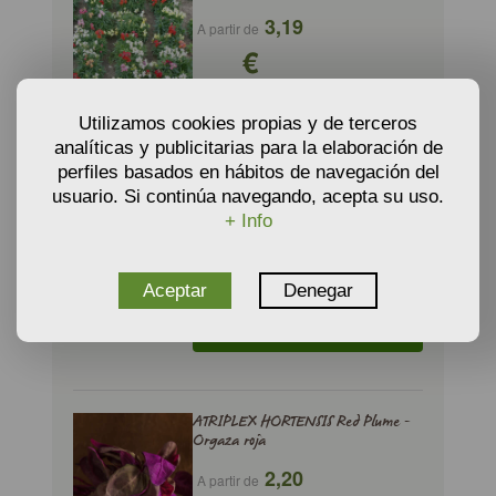
3,19
A partir de
€
AÑADIR AL CARRITO
Utilizamos cookies propias y de terceros
analíticas y publicitarias para la elaboración de
perfiles basados en hábitos de navegación del
usuario. Si continúa navegando, acepta su uso.
ATRIPLEX HORTENSIS Green Plume
- Orgaza verde
+ Info
2,20
A partir de
€
Aceptar
Denegar
AÑADIR AL CARRITO
ATRIPLEX HORTENSIS Red Plume -
Orgaza roja
2,20
A partir de