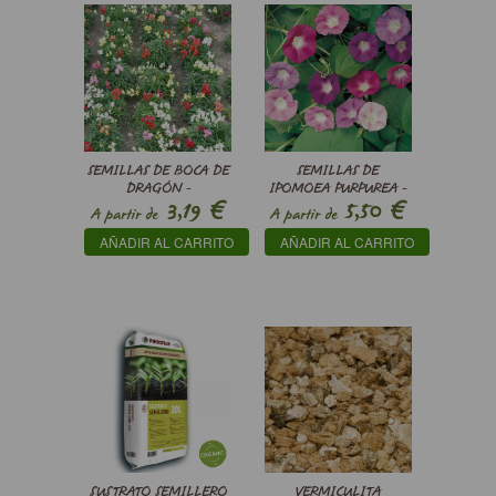
SEMILLAS DE BOCA DE
SEMILLAS DE
DRAGÓN -
IPOMOEA PURPUREA -
€
€
3,19
5,50
ANTIRRHINUM MAJUS
CAMPANILLA MORADA
A partir de
A partir de
PUMILUM KIMOSY
AÑADIR AL CARRITO
AÑADIR AL CARRITO
MIXED -
SUSTRATO SEMILLERO
VERMICULITA