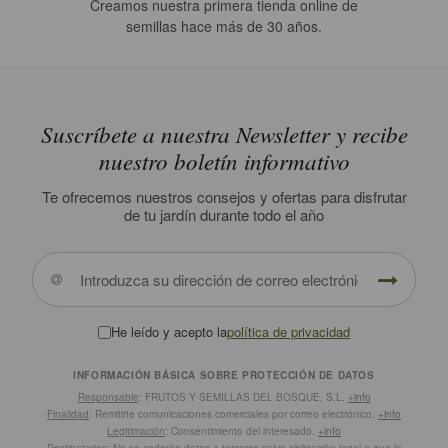
Creamos nuestra primera tienda online de
semillas hace más de 30 años.
Suscríbete a nuestra Newsletter y recibe
nuestro boletín informativo
Te ofrecemos nuestros consejos y ofertas para disfrutar
de tu jardín durante todo el año
He leído y acepto la
política de privacidad
INFORMACIÓN BÁSICA SOBRE PROTECCIÓN DE DATOS
Responsable
: FRUTOS Y SEMILLAS DEL BOSQUE, S.L.
+info
Finalidad
: Remitirte comunicaciones comerciales por correo electrónico.
+info
Legitimación
: Consentimiento del interesado.
+info
Destinatarios
: No se cederán datos a terceros salvo obligación legal o que la