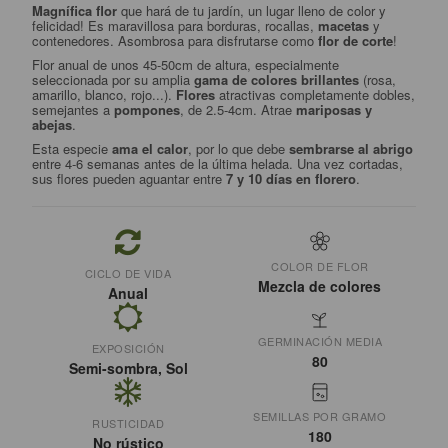
Magnífica flor
que hará de tu jardín, un lugar lleno de color y
felicidad! Es maravillosa para borduras, rocallas,
macetas
y
contenedores. Asombrosa para disfrutarse como
flor de corte
!
Flor anual de unos 45-50cm de altura, especialmente
seleccionada por su amplia
gama de colores brillantes
(rosa,
amarillo, blanco, rojo...).
Flores
atractivas completamente dobles,
semejantes a
pompones
, de 2.5-4cm. Atrae
mariposas y
abejas
.
Esta especie
ama el calor
, por lo que debe
sembrarse al abrigo
entre 4-6 semanas antes de la última helada. Una vez cortadas,
sus flores pueden aguantar entre
7 y 10 días en florero
.
COLOR DE FLOR
CICLO DE VIDA
Mezcla de colores
Anual
GERMINACIÓN MEDIA
EXPOSICIÓN
80
Semi-sombra, Sol
SEMILLAS POR GRAMO
RUSTICIDAD
180
No rústico