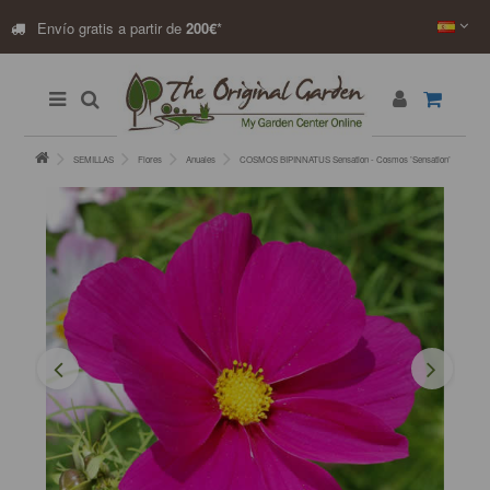
Envío gratis a partir de
200€
*
SEMILLAS
Flores
Anuales
COSMOS BIPINNATUS Sensation - Cosmos ’Sensation’