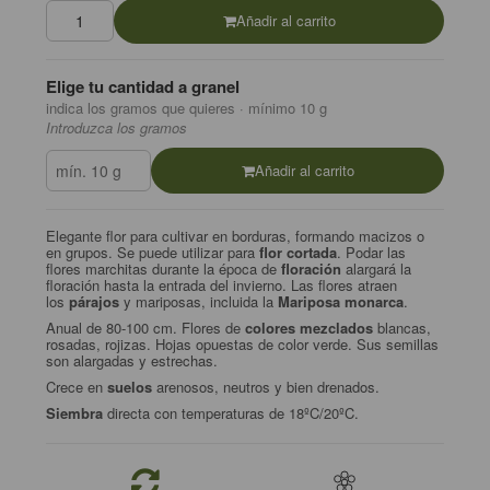
Añadir al carrito
Elige tu cantidad a granel
indica los gramos que quieres · mínimo 10 g
Introduzca los gramos
Añadir al carrito
Elegante flor para cultivar en borduras, formando macizos o
en grupos. Se puede utilizar para
flor cortada
. Podar las
flores marchitas durante la época de
floración
alargará la
floración hasta la entrada del invierno. Las flores atraen
los
párajos
y mariposas, incluida la
Mariposa monarca
.
Anual de 80-100 cm. Flores de
colores mezclados
blancas,
rosadas, rojizas. Hojas opuestas de color verde. Sus semillas
son alargadas y estrechas.
Crece en
suelos
arenosos, neutros y bien drenados.
Siembra
directa con temperaturas de 18ºC/20ºC.