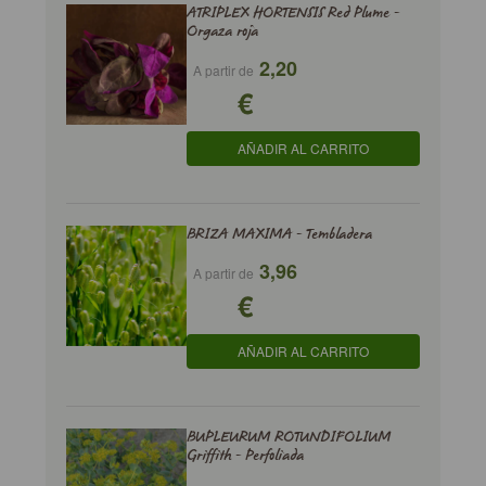
ATRIPLEX HORTENSIS Red Plume -
Orgaza roja
2,20
A partir de
€
AÑADIR AL CARRITO
BRIZA MAXIMA - Tembladera
3,96
A partir de
€
AÑADIR AL CARRITO
BUPLEURUM ROTUNDIFOLIUM
Griffith - Perfoliada