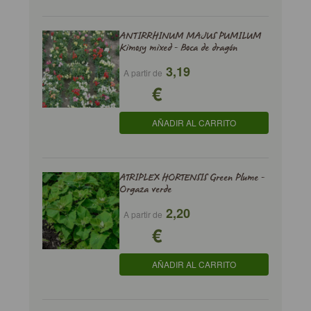
ANTIRRHINUM MAJUS PUMILUM
Kimosy mixed - Boca de dragón
3,19
A partir de
€
AÑADIR AL CARRITO
ATRIPLEX HORTENSIS Green Plume -
Orgaza verde
2,20
A partir de
€
AÑADIR AL CARRITO