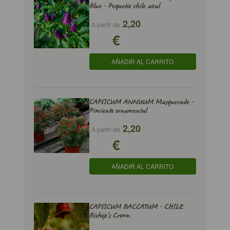
Blue - Pequeño chile azul
2,20
A partir de
€
AÑADIR AL CARRITO
CAPSICUM ANNUUM Masquerade -
Pimiento ornamental
2,20
A partir de
€
AÑADIR AL CARRITO
CAPSICUM BACCATUM - CHILE
Bishop's Crown