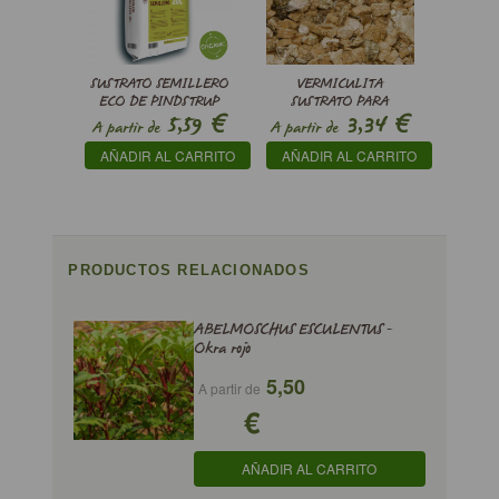
SUSTRATO SEMILLERO
VERMICULITA
ECO DE PINDSTRUP
SUSTRATO PARA
€
€
5,59
3,34
PROPAGACIÓN
A partir de
A partir de
AÑADIR AL CARRITO
AÑADIR AL CARRITO
PRODUCTOS RELACIONADOS
ABELMOSCHUS ESCULENTUS -
Okra rojo
5,50
A partir de
€
AÑADIR AL CARRITO