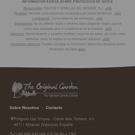
INFORMACIÓN BÁSICA SOBRE PROTECCIÓN DE DATOS
Responsable
: FRUTOS Y SEMILLAS DEL BOSQUE, S.L.
+info
Finalidad
: Remitirte comunicaciones comerciales por correo electrónico.
+info
Legitimación
: Consentimiento del interesado.
+info
Destinatarios
: No se cederán datos a terceros salvo obligación legal o que la
cesión sea necesaria para el cumplimiento de la finalidad.
+info
Derechos
: Tienes derecho a acceder, rectificar y suprimir los datos, así como otros
derechos, como se explica en la información adicional.
+info
Información adicional
: Puedes consultar la información adicional y detallada sobre
Protección de Datos
aquí
.
Sobre Nosotros
|
Contacto
Poligono Les Vinyes - Carrer dels Torners, s/n
46711 Miramar (Valencia) España
(+34) 646 433 048 (L-V de 8h a 15h)