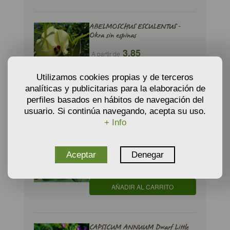
ABELMOSCHUS ESCULENTUS -
Okra sin espinas
3,85
A partir de
€
Utilizamos cookies propias y de terceros
analíticas y publicitarias para la elaboración de
AÑADIR AL CARRITO
perfiles basados en hábitos de navegación del
usuario. Si continúa navegando, acepta su uso.
+ Info
ANNONA SQUAMOSA - Anón
A partir de
Aceptar
Denegar
€
14,85
AÑADIR AL CARRITO
CAPSICUM ANNUUM Dwarf Little