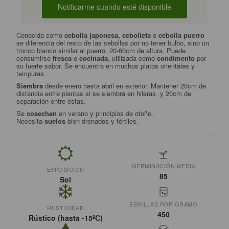
Conocida como
cebolla japonesa, cebolleta
o
cebolla puerro
se diferencia del resto de las cebollas por no tener bulbo, sino un
tronco blanco similar al puerro. 20-60cm de altura. Puede
consumirse
fresca
o
cocinada
, utilizada como
condimento
por
su fuerte sabor. Se encuentra en muchos platos orientales y
tempuras.
Siembra
desde enero hasta abril en exterior. Mantener 20cm de
distancia entre plantas si se siembra en hileras, y 20cm de
separación entre éstas.
Se
cosechan
en verano y principios de otoño.
Necesita
suelos
bien drenados y fértiles.
GERMINACIÓN MEDIA
EXPOSICIÓN
85
Sol
SEMILLAS POR GRAMO
RUSTICIDAD
450
Rústico (hasta -15ºC)