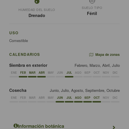
SUELO TIPO
HUMEDAD DEL SUELO
Fértil
Drenado
USO
Comestible
CALENDARIOS
Mapa de zonas
Siembra en exterior
Febrero, Marzo, Abril, Julio
ENE
FEB
MAR
ABR
MAY
JUN
JUL
AGO
SEP
OCT
NOV
DIC
Cosecha
Junio, Julio, Agosto, Septiembre, Octubre
ENE
FEB
MAR
ABR
MAY
JUN
JUL
AGO
SEP
OCT
NOV
DIC
Información botánica