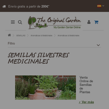
Envío gratis a partir de
200€
*
SEMILLAS
Aromáticas & Medicinales
Aromáticas & Medicinales
Filtro
SEMILLAS SILVESTRES
MEDICINALES
Venta
Online de
Semillas
de
Plantas
Ver más
Silvestres, Medicinales y aromáticas. Gran gama
disponible de especies autóctonas y variedades