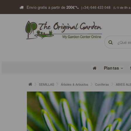
Envío gratis a partir de
200€
*
(+34) 646 433 048
(L-V de 8h a
Plantas
SEMILLAS
Árboles & Arbustos
Coníferas
ABIES ALBA