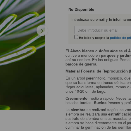
No Disponible
Introduzca su email y le informare
He leído y acepto la
política de pr
El
Abeto blanco
o
Abies alba
es el
Á
cultive a menudo en
parques y jardin
ahí su nombre. En las antiguas Roma
barcos de guerra
.
Material Forestal de Reproducción 
Es un árbol perennifolio, monoico, que
que se transforma en tronco-cónica en 
Hojas aciculares, aplanadas, romas o a
unos 10-20 cm de largo.
Crecimiento
medio a rápido. Necesit
heladas tardías.
Suelos
frescos y pro
La
siembra
se realizará según las zo
siembra se realizará una
estratificació
sustrato de siembra en sus macetas o t
siembra se hace directamente en el ja
culminar la germinación de las semill