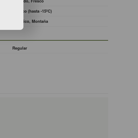
Drenado, Fresco
Rústico (hasta -15ºC)
Atlántico, Montaña
Regular