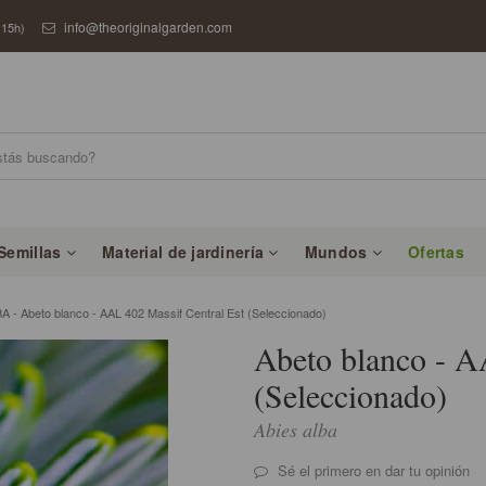
info@theoriginalgarden.com
 15h)
Semillas
Material de jardinería
Mundos
Ofertas
 - Abeto blanco - AAL 402 Massif Central Est (Seleccionado)
Abeto blanco - A
(Seleccionado)
Abies alba
Sé el primero en dar tu opinión