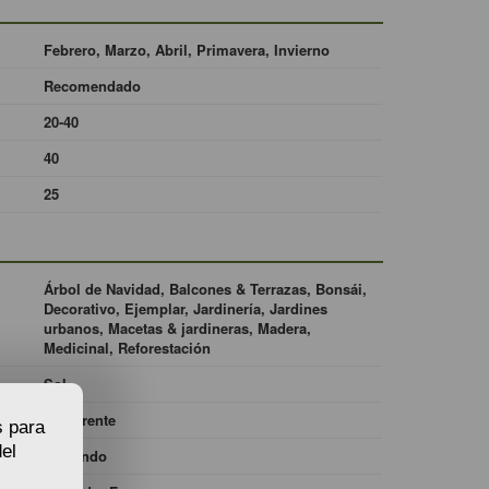
Febrero, Marzo, Abril, Primavera, Invierno
Recomendado
20-40
40
25
Árbol de Navidad, Balcones & Terrazas, Bonsái,
Decorativo, Ejemplar, Jardinería, Jardines
urbanos, Macetas & jardineras, Madera,
Medicinal, Reforestación
Sol
Indiferente
s para
el
Profundo