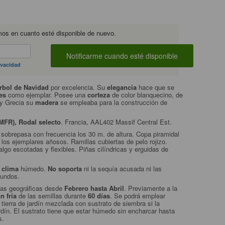
mos en cuanto esté disponible de nuevo.
ivacidad
rbol de Navidad
por excelencia. Su
elegancia
hace que se
es
como ejemplar. Posee una
corteza
de color blanquecino, de
 y Grecia su
madera
se empleaba para la construcción de
(MFR),
Rodal selecto
. Francia, AAL402 Massif Central Est.
 sobrepasa con frecuencia los 30 m. de altura. Copa piramidal
los ejemplares añosos. Ramillas cubiertas de pelo rojizo.
lgo escotadas y flexibles. Piñas cilíndricas y erguidas de
a
clima
húmedo.
No soporta
ni la sequía acusada ni las
fundos.
nas geográficas desde
Febrero hasta Abril
. Previamente a la
n fría
de las semillas durante
60 días
. Se podrá emplear
ierra de jardín mezclada con sustrato de siembra si la
rdín. El sustrato tiene que estar húmedo sin encharcar hasta
as.