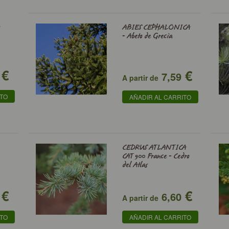
-
ABIES CEPHALONICA
- Abeto de Grecia
€
€
7,59
A partir de
ITO
AÑADIR AL CARRITO
CEDRUS ATLANTICA
CAT 900 France - Cedro
del Atlas
€
€
6,60
A partir de
ITO
AÑADIR AL CARRITO