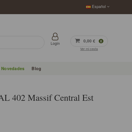
Español
0,00 €
0
Login
Ver mi cesta
Novedades
Blog
AL 402 Massif Central Est