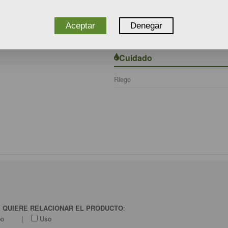
Humedad del suelo
Rusticidad
Aceptar
Denegar
Clima
Cuidado
Riego
E QUIERE RELACIONAR EL PRODUCTO
:
po
|
Uso