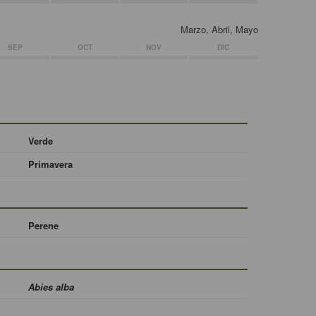
Marzo, Abril, Mayo
SEP
OCT
NOV
DIC
Verde
Primavera
Perene
Abies alba