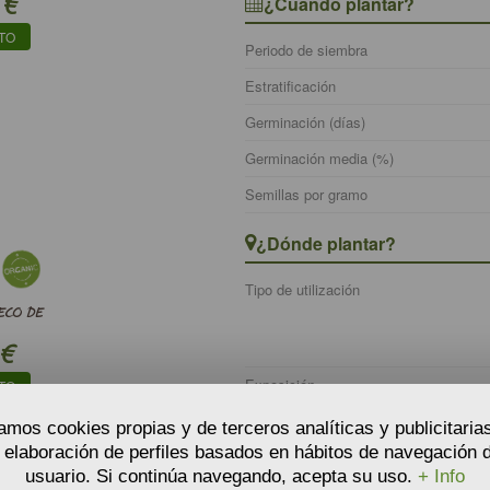
€
¿Cuándo plantar?
TO
Periodo de siembra
Estratificación
Germinación (días)
Germinación media (%)
Semillas por gramo
¿Dónde plantar?
Tipo de utilización
ECO DE
€
Exposición
TO
pH del suelo
zamos cookies propias y de terceros analíticas y publicitaria
a elaboración de perfiles basados en hábitos de navegación d
Tipo de suelo
usuario. Si continúa navegando, acepta su uso.
+ Info