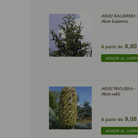
ABIES BALSAMEA 
Abeto balsámico
8,80
A partir de
AÑADIR AL CARR
ABIES PROCERA -
Abeto noble
9,08
A partir de
AÑADIR AL CARR