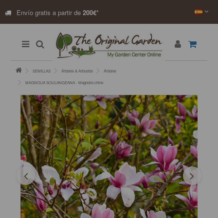
Envío gratis a partir de
200€
*
SEMILLAS
Árboles & Arbustos
Árboles
MAGNOLIA SOULANGEANA - Magnolio chino