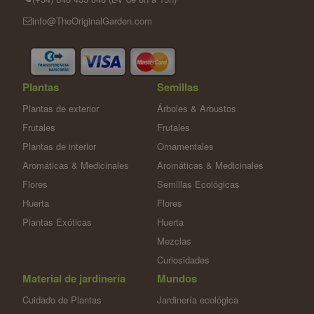
info@TheOriginalGarden.com
Plantas
Semillas
Plantas de exterior
Árboles & Arbustos
Frutales
Frutales
Plantas de interior
Ornamentales
Aromáticas & Medicinales
Aromáticas & Medicinales
Flores
Semillas Ecológicas
Huerta
Flores
Plantas Exóticas
Huerta
Mezclas
Curiosidades
Material de jardinería
Mundos
Cuidado de Plantas
Jardinería ecológica