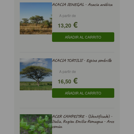
ACACIA SENEGAL - Acacia arábica
A partir de
€
13,20
AÑADIR AL CARRITO
ACACIA TORTILIS - Espino sombrillo
A partir de
€
16,50
AÑADIR AL CARRITO
ACER CAMPESTRE - (Identificado) -
Italia, Region Emilia-Romagna - Arce
común