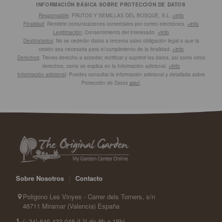
INFORMACIÓN BÁSICA SOBRE PROTECCIÓN DE DATOS
Responsable
: FRUTOS Y SEMILLAS DEL BOSQUE, S.L.
+info
Finalidad
: Remitirte comunicaciones comerciales por correo electrónico.
+info
Legitimación
: Consentimiento del interesado.
+info
Destinatarios
: No se cederán datos a terceros salvo obligación legal o que la
cesión sea necesaria para el cumplimiento de la finalidad.
+info
Derechos
: Tienes derecho a acceder, rectificar y suprimir los datos, así como otros
derechos, como se explica en la información adicional.
+info
Información adicional
: Puedes consultar la información adicional y detallada sobre
Protección de Datos
aquí
.
Sobre Nosotros
|
Contacto
Poligono Les Vinyes - Carrer dels Torners, s/n
46711 Miramar (Valencia) España
(+34) 646 433 048 (L-V de 8h a 15h)