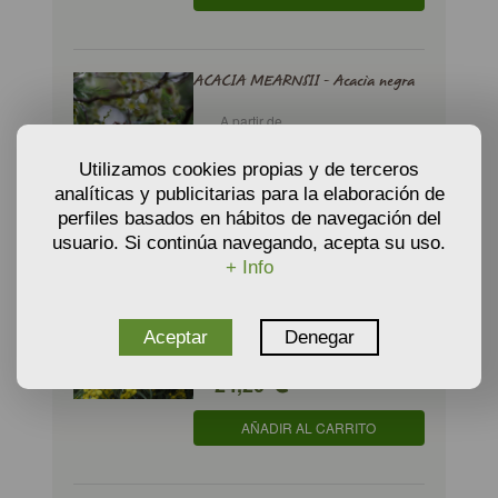
ACACIA MEARNSII - Acacia negra
A partir de
€
15,40
Utilizamos cookies propias y de terceros
analíticas y publicitarias para la elaboración de
AÑADIR AL CARRITO
perfiles basados en hábitos de navegación del
usuario. Si continúa navegando, acepta su uso.
+ Info
ACACIA RETINODES - Mimosa de
las 4 estaciones
Aceptar
Denegar
A partir de
€
24,20
AÑADIR AL CARRITO