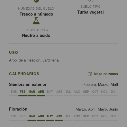
SUELO TIPO
HUMEDAD DEL SUELO
Turba vegetal
Fresco a húmedo
PH DEL SUELO
Neutro a ácido
USO
Árbol de alineación, Jardinería
CALENDARIOS
Mapa de zonas
Siembra en exterior
Febrero, Marzo, Abril
ENE
FEB
MAR
ABR
MAY
JUN
JUL
AGO
SEP
OCT
NOV
DIC
Floración
Marzo, Abril, Mayo, Junio
ENE
FEB
MAR
ABR
MAY
JUN
JUL
AGO
SEP
OCT
NOV
DIC