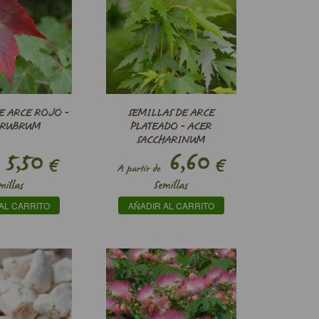
E ARCE ROJO -
SEMILLAS DE ARCE
 RUBRUM
PLATEADO - ACER
SACCHARINUM
5,50
6,60
€
€
A partir de
millas
Semillas
AL CARRITO
AÑADIR AL CARRITO