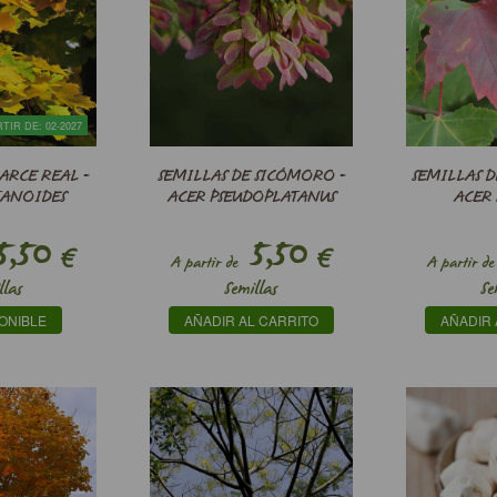
TIR DE: 02-2027
ARCE REAL -
SEMILLAS DE SICÓMORO -
SEMILLAS D
TANOIDES
ACER PSEUDOPLATANUS
ACER
,50
5,50
€
€
A partir de
A partir de
llas
Semillas
Se
ONIBLE
AÑADIR AL CARRITO
AÑADIR 