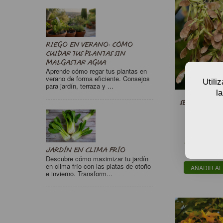
Jardines ecológicos
Jardines silvestres
Jardines urbanos
Litoral
RIEGO EN VERANO: CÓMO
CUIDAR TUS PLANTAS SIN
Macetas & jardineras
MALGASTAR AGUA
Macizo
Aprende cómo regar tus plantas en
verano de forma eficiente. Consejos
Madera
Utili
para jardín, terraza y ...
Medicinal
l
SEMILLAS DE
Melífera
ACER N
Paisajísmo
Pantalla verde
5
Planta de interior
A partir de
JARDÍN EN CLIMA FRÍO
Reforestación
Semi
Descubre cómo maximizar tu jardín
Resistente contaminación
en clima frío con las platas de otoño
AÑADIR AL
e invierno. Transform...
Revegetación
Ribera
Rocalla
Seto