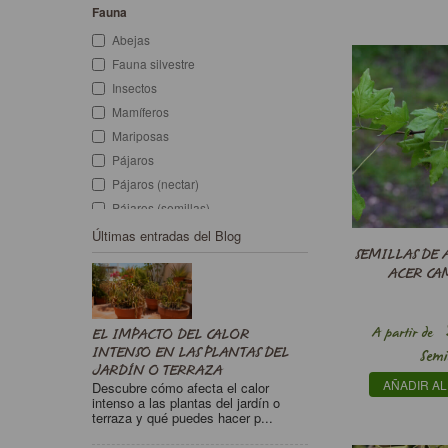
Cosmético
Fauna
Cottage garden
Abejas
Culinario
Fauna silvestre
Decorativo
Insectos
Desertificación
Mamíferos
Ejemplar
Mariposas
Erosión
Pájaros
Especias
Pájaros (nectar)
Filtro verde
Pájaros (semillas)
Flor comestible
Últimas entradas del Blog
Flor cortada
SEMILLAS DE
Flor seca
ACER CA
Forrajera
Frutal
A partir de
EL IMPACTO DEL CALOR
Huerta
INTENSO EN LAS PLANTAS DEL
Semi
Insecticidas naturales
JARDÍN O TERRAZA
AÑADIR AL
Descubre cómo afecta el calor
Jardín de bajo mantenimiento
intenso a las plantas del jardín o
Jardinería
terraza y qué puedes hacer p...
Jardines culinarios