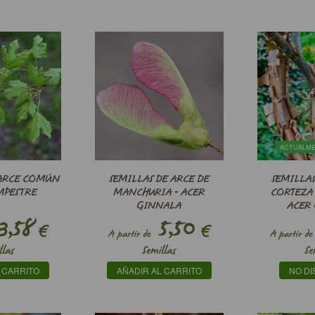
ACTUALM
 ARCE COMÚN
SEMILLAS DE ARCE DE
SEMILLAS
MPESTRE
MANCHURIA - ACER
CORTEZA 
GINNALA
ACER
3,58
5,50
€
€
A partir de
A partir de
llas
Semillas
Se
 CARRITO
AÑADIR AL CARRITO
NO DI