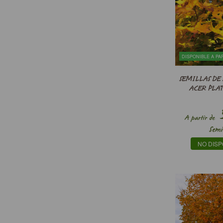
Seto defensivo
Topiaria
Truficultura
Vegetación de caza
Verde de corte
DISPONIBLE A PAR
SEMILLAS DE 
ACER PLA
5
A partir de
Semi
NO DISP