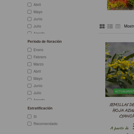
Abril
Mayo
Junio
Mostr
Julio
Agosto
Septiembre
Periodo de floración
Octubre
Enero
Noviembre
Febrero
Diciembre
Marzo
Primavera
Abril
Verano
Mayo
Otoño
Junio
Invierno
ACTUALMENT
Julio
Primavera-Otoño
Agosto
SEMILLAS DE
Invierno-Primavera
Septiembre
Estratificación
HOJA AZUL
Primavera-Verano
Octubre
CYANOP
Si
Todo el año
Noviembre
3
Recomendado
A partir de
Diciembre