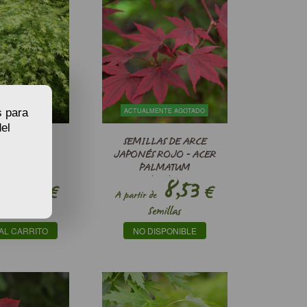
ACTUALMENTE AGOTADO
s para
el
AS DE ARCE
SEMILLAS DE ARCE
ÉS - ACER
JAPONÉS ROJO - ACER
LMATUM
PALMATUM
6,60
ATROPURPUREUM
8,53
€
€
A partir de
millas
Semillas
AL CARRITO
NO DISPONIBLE