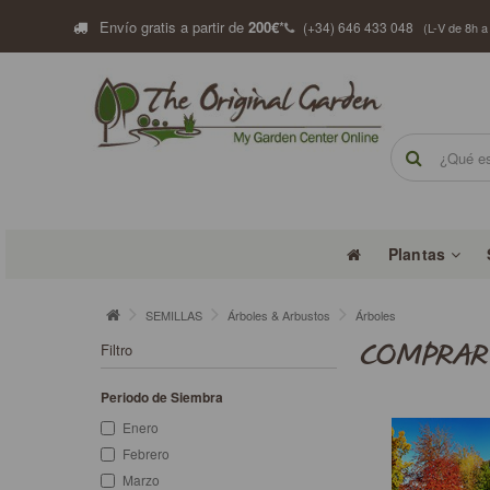
Envío gratis a partir de
200€
*
(+34) 646 433 048
(L-V de 8h a
Plantas
SEMILLAS
Árboles & Arbustos
Árboles
Filtro
COMPRAR 
Periodo de Siembra
Enero
Febrero
Marzo