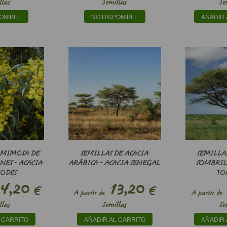
llas
Semillas
Se
ONIBLE
NO DISPONIBLE
AÑADIR 
 MIMOSA DE
SEMILLAS DE ACACIA
SEMILLA
NES - ACACIA
ARÁBICA - ACACIA SENEGAL
SOMBRIL
ODES
TO
4,20
13,20
€
€
A partir de
A partir de
llas
Semillas
Se
 CARRITO
AÑADIR AL CARRITO
AÑADIR 