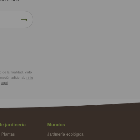
 de la finalidad.
+info
ormación adicional.
+info
s
aquí
.
de jardinería
Mundos
 Plantas
Jardinería ecológica