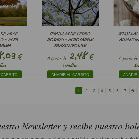
 DE ARCE
SEMILLAS DE CEDRO
SEMILLAS
O - ACER
ROSADO - ACROCARPUS
ADANSON
ARUM
FRAXINIFOLIUS
,03
2,48
€
€
A partir de
A partir de
llas
Semillas
Se
 CARRITO
AÑADIR AL CARRITO
AÑADIR 
1
2
3
4
5
6
7
estra Newsletter y recibe nuestro bol
mos nuestros consejos y ofertas para disfrutar de tu jardín durante t