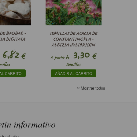
 DE BAOBAB -
SEMILLAS DE ACACIA DE
IA DIGITATA
CONSTANTINOPLA -
ALBIZIA JULIBRISSIN
6,82
3,30
€
€
A partir de
millas
Semillas
AL CARRITO
AÑADIR AL CARRITO
Mostrar todos
etín informativo
odo el año