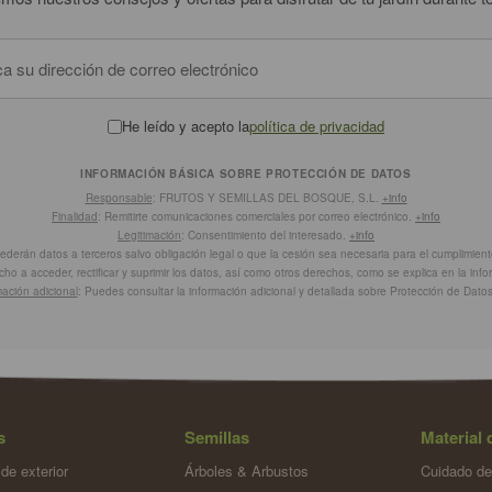
He leído y acepto la
política de privacidad
INFORMACIÓN BÁSICA SOBRE PROTECCIÓN DE DATOS
Responsable
: FRUTOS Y SEMILLAS DEL BOSQUE, S.L.
+info
Finalidad
: Remitirte comunicaciones comerciales por correo electrónico.
+info
Legitimación
: Consentimiento del interesado.
+info
cederán datos a terceros salvo obligación legal o que la cesión sea necesaria para el cumplimiento
cho a acceder, rectificar y suprimir los datos, así como otros derechos, como se explica en la inf
mación adicional
: Puedes consultar la información adicional y detallada sobre Protección de Dato
s
Semillas
Material 
de exterior
Árboles & Arbustos
Cuidado de