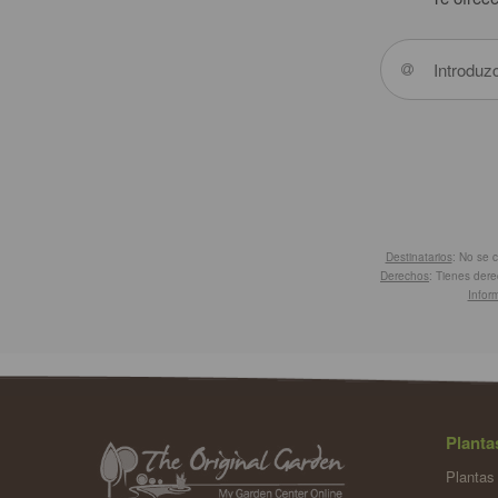
Destinatarios
: No se 
Derechos
: Tienes dere
Infor
Planta
Plantas 