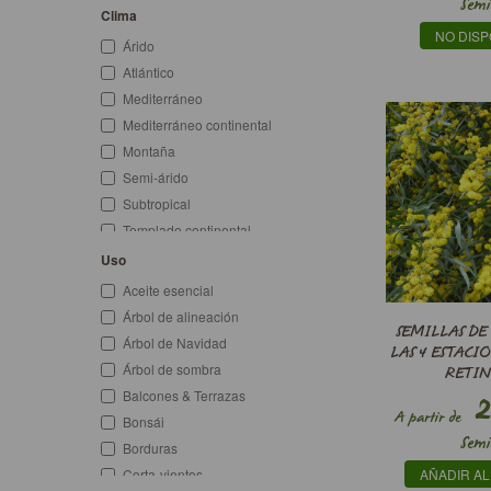
Semi
Primavera
Clima
Verano
NO DISP
Árido
Otoño
Atlántico
Invierno
Mediterráneo
Invierno-Primavera
Mediterráneo continental
Primavera-Verano
Montaña
Todo el año
Semi-árido
Subtropical
Templado continental
Templado oceánico
Uso
Tropical
Aceite esencial
Zonas cálidas
Árbol de alineación
SEMILLAS DE
Zonas frías
Árbol de Navidad
LAS 4 ESTACIO
Zonas templadas
Árbol de sombra
RETIN
2
Balcones & Terrazas
A partir de
Bonsái
Semi
Borduras
AÑADIR AL
Corta-vientos