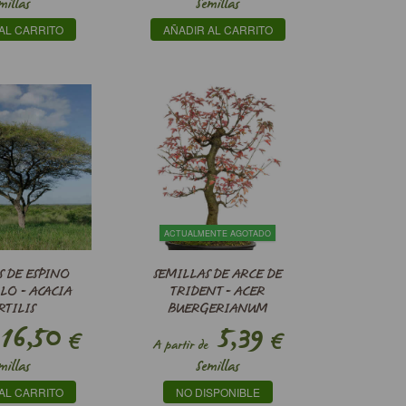
millas
Semillas
AL CARRITO
AÑADIR AL CARRITO
ACTUALMENTE AGOTADO
S DE ESPINO
SEMILLAS DE ARCE DE
LO - ACACIA
TRIDENT - ACER
RTILIS
BUERGERIANUM
16,50
5,39
€
€
A partir de
millas
Semillas
AL CARRITO
NO DISPONIBLE