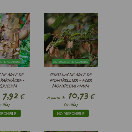
ENTE AGOTADO
ACTUALMENTE AGOTADO
 DE ARCE DE
SEMILLAS DE ARCE DE
PAPIRÁCEA -
MONTPELLIER - ACER
 GRISEUM
MONSPESSULANUM
7,92
10,73
€
€
A partir de
millas
Semillas
SPONIBLE
NO DISPONIBLE