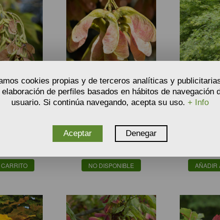
ACTUALMENTE AGOTADO
zamos cookies propias y de terceros analíticas y publicitaria
a elaboración de perfiles basados en hábitos de navegación d
 NEGUNDO -
SEMILLAS DE ACIRÓN -
SEMILL
usuario. Si continúa navegando, acepta su uso.
+ Info
EGUNDO
ACER OPALUS
JAPON
PA
,50
3,30
Aceptar
Denegar
€
€
A partir de
A partir de
llas
Semillas
Se
 CARRITO
NO DISPONIBLE
AÑADIR 